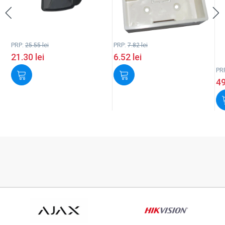
PRP:
25.55
lei
PRP:
7.82
lei
21.30
lei
6.52
lei
PR
4