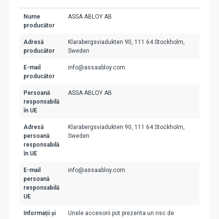
Nume
ASSA ABLOY AB
producător
Adresă
Klarabergsviadukten 90, 111 64 Stockholm,
producător
Sweden
E-mail
info@assaabloy.com
producător
Persoană
ASSA ABLOY AB
responsabilă
în UE
Adresă
Klarabergsviadukten 90, 111 64 Stockholm,
persoană
Sweden
responsabilă
în UE
E-mail
info@assaabloy.com
persoană
responsabilă
UE
Informații și
Unele accesorii pot prezenta un risc de