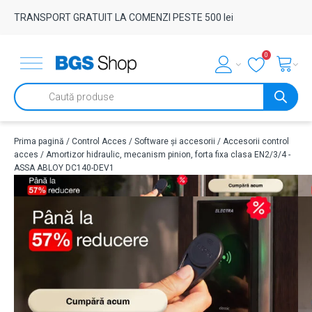
TRANSPORT GRATUIT LA COMENZI PESTE 500 lei
0
Products
search
Prima pagină
/
Control Acces
/
Software și accesorii
/
Accesorii control
acces
/ Amortizor hidraulic, mecanism pinion, forta fixa clasa EN2/3/4 -
ASSA ABLOY DC140-DEV1