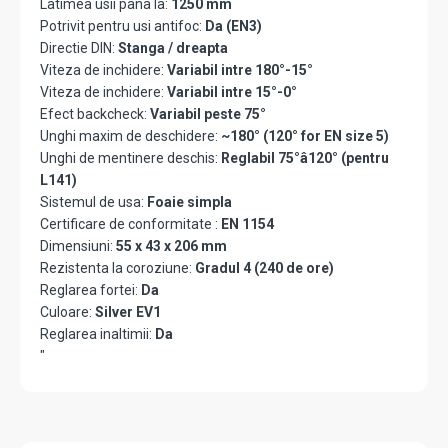
Latimea usii pana la:
1250 mm
Potrivit pentru usi antifoc:
Da (EN3)
Directie DIN:
Stanga / dreapta
Viteza de inchidere:
Variabil intre 180°-15°
Viteza de inchidere:
Variabil intre 15°-0°
Efect backcheck:
Variabil peste 75°
Unghi maxim de deschidere:
~180° (120° for EN size 5)
Unghi de mentinere deschis:
Reglabil 75°â120° (pentru
L141)
Sistemul de usa:
Foaie simpla
Certificare de conformitate :
EN 1154
Dimensiuni:
55 x 43 x 206 mm
Rezistenta la coroziune:
Gradul 4 (240 de ore)
Reglarea fortei:
Da
Culoare:
Silver EV1
Reglarea inaltimii:
Da
"