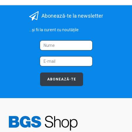
Abonează-te la newsletter
...și fii la curent cu noutățile
ABONEAZĂ-TE