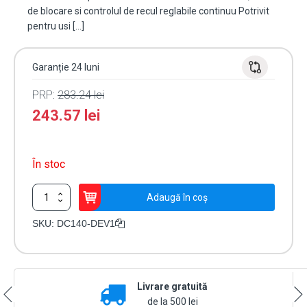
de blocare si controlul de recul reglabile continuu Potrivit
pentru usi […]
Garanție 24 luni
PRP:
283.24
lei
243.57
lei
În stoc
Cantitate
Adaugă în coș
Amortizor
hidraulic,
SKU:
DC140-DEV1
mecanism
pinion,
forta
fixa
Livrare gratuită
clasa
EN2/3/4
de la 500 lei