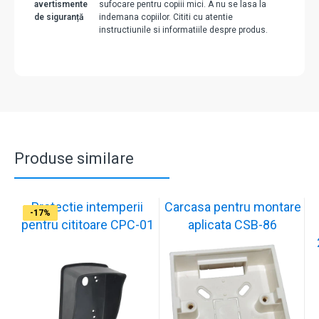
avertismente
sufocare pentru copiii mici. A nu se lasa la
de siguranță
indemana copiilor. Cititi cu atentie
instructiunile si informatiile despre produs.
Produse similare
Protectie intemperii
Carcasa pentru montare
-17%
-17%
-17%
-17%
-17%
-17%
-17%
-17%
-17%
-17%
pentru cititoare CPC-01
aplicata CSB-86