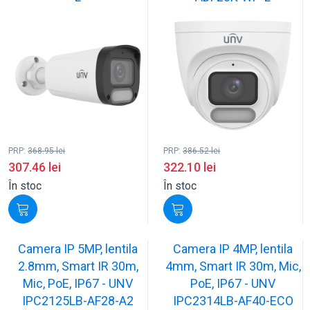
PRP:
368.95
lei
PRP:
386.52
lei
307.46
lei
322.10
lei
În stoc
În stoc
Camera IP 5MP, lentila
Camera IP 4MP, lentila
2.8mm, Smart IR 30m,
4mm, Smart IR 30m, Mic,
Mic, PoE, IP67 - UNV
PoE, IP67 - UNV
IPC2125LB-AF28-A2
IPC2314LB-AF40-ECO