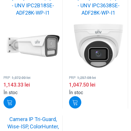
- UNV IPC2B18SE-
- UNV IPC3638SE-
ADF28K-WP-I1
ADF28K-WP-I1
PRP:
1,372.00
lei
PRP:
1,257.08
lei
1,143.33
lei
1,047.50
lei
În stoc
În stoc
Camera IP Tri-Guard,
Wise-ISP, ColorHunter,