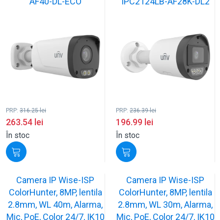
AF40-DL-ECO
IPC2124LB-AF28K-DL2
PRP:
316.25
lei
PRP:
236.39
lei
263.54
lei
196.99
lei
În stoc
În stoc
Camera IP Wise-ISP
Camera IP Wise-ISP
ColorHunter, 8MP, lentila
ColorHunter, 8MP, lentila
2.8mm, WL 40m, Alarma,
2.8mm, WL 30m, Alarma,
Mic, PoE, Color 24/7, IK10
Mic, PoE, Color 24/7, IK10