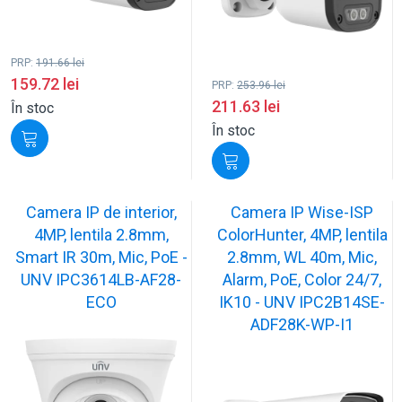
PRP:
191.66
lei
159.72
lei
PRP:
253.96
lei
211.63
lei
În stoc
În stoc
Camera IP de interior,
Camera IP Wise-ISP
4MP, lentila 2.8mm,
ColorHunter, 4MP, lentila
Smart IR 30m, Mic, PoE -
2.8mm, WL 40m, Mic,
UNV IPC3614LB-AF28-
Alarm, PoE, Color 24/7,
ECO
IK10 - UNV IPC2B14SE-
ADF28K-WP-I1