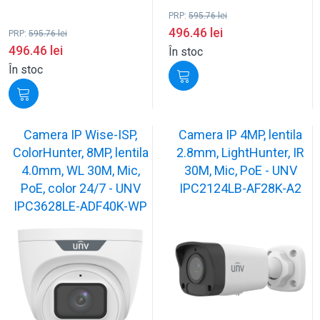
PRP:
595.76
lei
496.46
lei
PRP:
595.76
lei
496.46
lei
În stoc
În stoc
Camera IP Wise-ISP,
Camera IP 4MP, lentila
ColorHunter, 8MP, lentila
2.8mm, LightHunter, IR
4.0mm, WL 30M, Mic,
30M, Mic, PoE - UNV
PoE, color 24/7 - UNV
IPC2124LB-AF28K-A2
IPC3628LE-ADF40K-WP