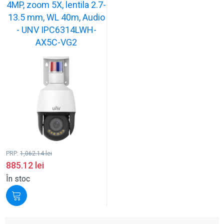
4MP, zoom 5X, lentila 2.7-
13.5 mm, WL 40m, Audio
- UNV IPC6314LWH-
AX5C-VG2
PRP:
1,062.14
lei
885.12
lei
În stoc