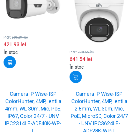
PRP:
506.31
lei
421.93
lei
În stoc
PRP:
770.65
lei
641.54
lei
În stoc
Camera IP Wise-ISP
Camera IP Wise-ISP
ColorHunter, 4MP, lentila
ColorHunter, 4MP, lentila
4mm, WL 30m, Mic, PoE,
2.8mm, WL 30m, Mic,
IP67, Color 24/7 - UNV
PoE, MicroSD, Color 24/7
IPC2314LE-ADF40K-WP-
- UNV IPC3624LE-
L
ADF28K-WP-L