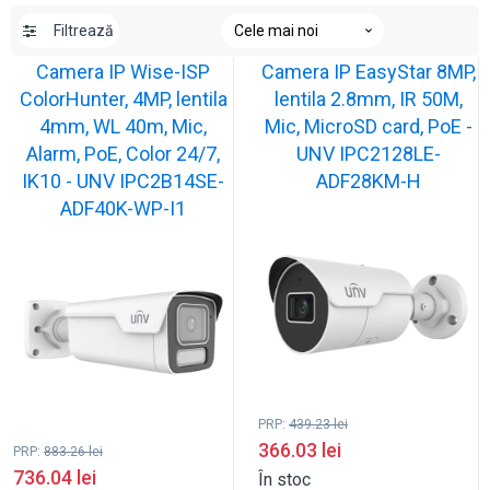
Filtrează
Camera IP Wise-ISP
Camera IP EasyStar 8MP,
ColorHunter, 4MP, lentila
lentila 2.8mm, IR 50M,
4mm, WL 40m, Mic,
Mic, MicroSD card, PoE -
Alarm, PoE, Color 24/7,
UNV IPC2128LE-
IK10 - UNV IPC2B14SE-
ADF28KM-H
ADF40K-WP-I1
PRP:
439.23
lei
366.03
lei
PRP:
883.26
lei
736.04
lei
În stoc