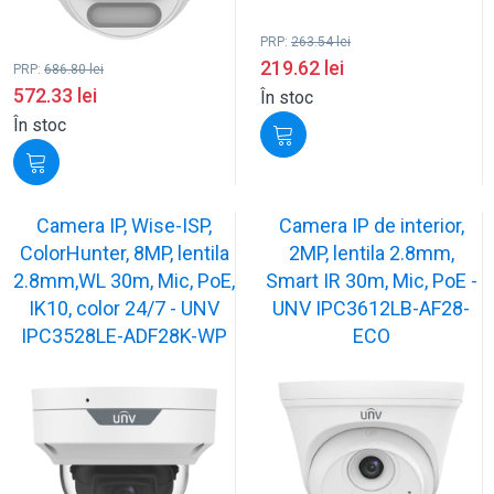
PRP:
263.54
lei
219.62
lei
PRP:
686.80
lei
572.33
lei
În stoc
În stoc
Camera IP, Wise-ISP,
Camera IP de interior,
ColorHunter, 8MP, lentila
2MP, lentila 2.8mm,
2.8mm,WL 30m, Mic, PoE,
Smart IR 30m, Mic, PoE -
IK10, color 24/7 - UNV
UNV IPC3612LB-AF28-
IPC3528LE-ADF28K-WP
ECO