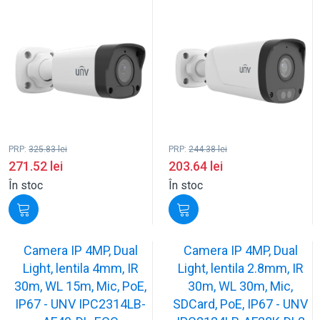
PRP:
325.83
lei
PRP:
244.38
lei
271.52
lei
203.64
lei
În stoc
În stoc
Camera IP 4MP, Dual
Camera IP 4MP, Dual
Light, lentila 4mm, IR
Light, lentila 2.8mm, IR
30m, WL 15m, Mic, PoE,
30m, WL 30m, Mic,
IP67 - UNV IPC2314LB-
SDCard, PoE, IP67 - UNV