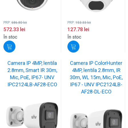
PRP:
686.80
lei
PRP:
153.33
lei
572.33
lei
127.78
lei
În stoc
În stoc
Camera IP 4MP, lentila
Camera IP ColorHunter
2.8mm, Smart IR 30m,
4MP, lentila 2.8mm, IR
Mic, PoE, IP67- UNV
30m, WL 15m, Mic, PoE,
IPC2124LB-AF28-ECO
IP67 - UNV IPC2124LB-
AF28-DL-ECO