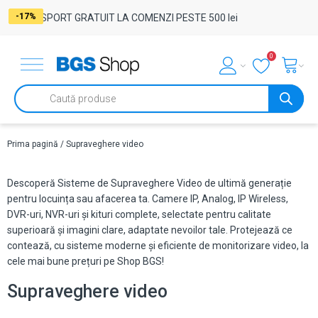
-17%
-17%
-17%
-17%
-17%
-17%
-17%
-17%
-17%
-17%
-17%
-17%
-17%
-17%
-17%
-17%
-17%
-17%
-17%
-17%
-17%
-17%
-17%
-17%
-17%
TRANSPORT GRATUIT LA COMENZI PESTE 500 lei
0
Products
search
Prima pagină
/ Supraveghere video
Descoperă Sisteme de Supraveghere Video de ultimă generație
pentru locuința sau afacerea ta. Camere IP, Analog, IP Wireless,
DVR-uri, NVR-uri și kituri complete, selectate pentru calitate
superioară și imagini clare, adaptate nevoilor tale. Protejează ce
contează, cu sisteme moderne și eficiente de monitorizare video, la
cele mai bune prețuri pe Shop BGS!
Supraveghere video