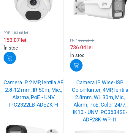
PRP:
183.68
lei
153.07
lei
PRP:
883.26
lei
736.04
lei
În stoc
În stoc
Camera IP 2 MP, lentila AF
Camera IP Wise-ISP
2.8-12 mm, IR 50m, Mic.,
ColorHunter, 4MP, lentila
Alarma, PoE - UNV
2.8mm, WL 30m, Mic,
IPC2322LB-ADEZK-H
Alarm, PoE, Color 24/7,
IK10 - UNV IPC3634SE-
ADF28K-WP-I1