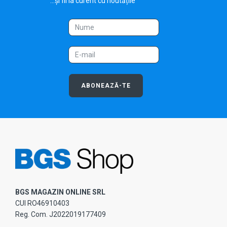
...și fii la curent cu noutățile
ABONEAZĂ-TE
BGS MAGAZIN ONLINE SRL
CUI RO46910403
Reg. Com. J2022019177409