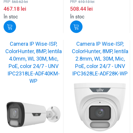
PRP:
560.62
lei
PRP:
610.13
lei
467.18
lei
508.44
lei
În stoc
În stoc
Camera IP Wise-ISP,
Camera IP Wise-ISP,
ColorHunter, 8MP, lentila
ColorHunter, 8MP, lentila
4.0mm, WL 30M, Mic,
2.8mm, WL 30M, Mic,
PoE, color 24/7 - UNV
PoE, color 24/7 - UNV
IPC2318LE-ADF40KM-
IPC3628LE-ADF28K-WP
WP