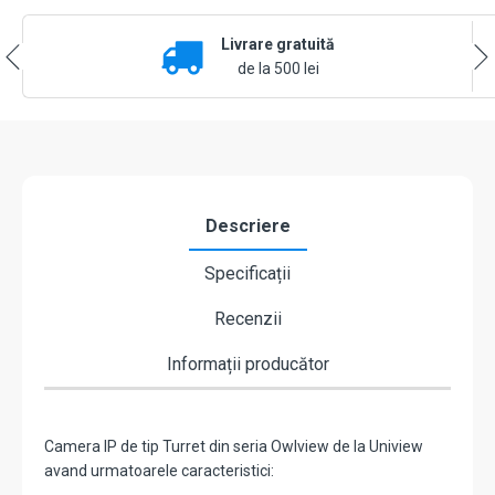
ColorHunter,
8MP,
Livrare gratuită
lentila
4.0mm,
de la 500 lei
WL
30M,
Mic,
PoE,
color
24/7
-
Descriere
UNV
IPC3628LE-
Specificații
ADF40K-
WP
Recenzii
Informații producător
Camera IP de tip Turret din seria Owlview de la Uniview
avand urmatoarele caracteristici: