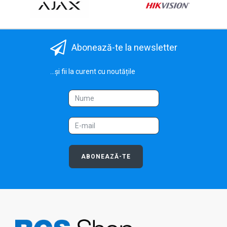
Abonează-te la newsletter
...și fii la curent cu noutățile
ABONEAZĂ-TE