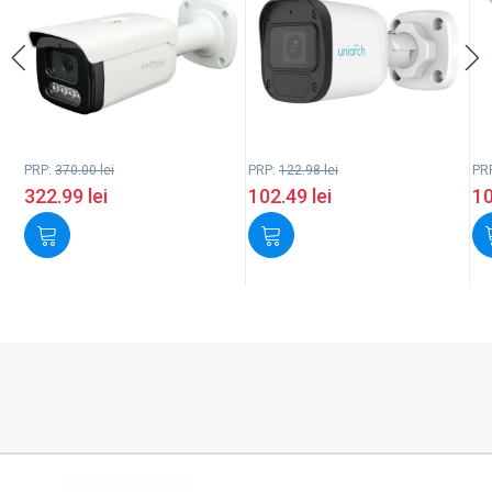
PRP:
370.00
lei
PRP:
122.98
lei
PR
322.99
lei
102.49
lei
1