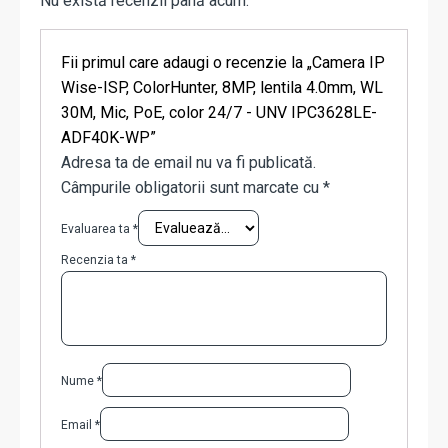
Nu există recenzii până acum.
Fii primul care adaugi o recenzie la „Camera IP
Wise-ISP, ColorHunter, 8MP, lentila 4.0mm, WL
30M, Mic, PoE, color 24/7 - UNV IPC3628LE-
ADF40K-WP”
Adresa ta de email nu va fi publicată.
Câmpurile obligatorii sunt marcate cu
*
Evaluarea ta
*
Recenzia ta
*
Nume
*
Email
*