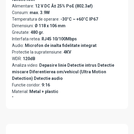
Alimentare:
12 V DC Â± 25% PoE (802.3af)
Consum:
max. 3.9W
Temperatura de operare:
-30°C ~ +60°C IP67
Dimensiuni:
Ø 118 x 106 mm
Greutate:
480 gr.
Interfata retea:
RJ45 10/100Mbps
Audio:
Microfon de inalta fidelitate integrat
Protectie la supratensiune:
4KV
WDR:
120dB
Analiza video:
Depasire linie Detectie intrus Detectie
miscare Diferentierea om/vehicul (Ultra Motion
Detection) Detectie audio
Functie coridor:
9:16
Material:
Metal + plastic
"