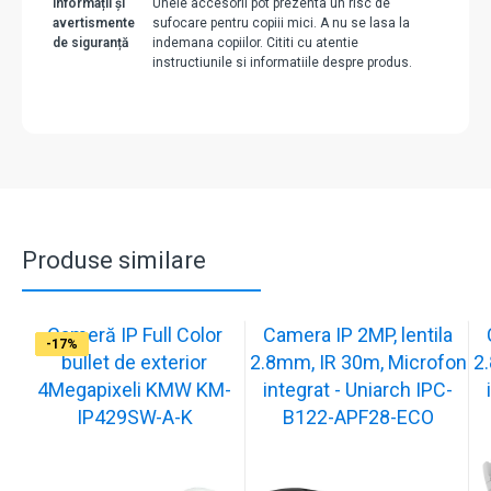
Informații și
Unele accesorii pot prezenta un risc de
avertismente
sufocare pentru copiii mici. A nu se lasa la
de siguranță
indemana copiilor. Cititi cu atentie
instructiunile si informatiile despre produs.
Produse similare
Cameră IP Full Color
Camera IP 2MP, lentila
-13%
-17%
-17%
-17%
-17%
-17%
-17%
-17%
-17%
-17%
bullet de exterior
2.8mm, IR 30m, Microfon
2
4Megapixeli KMW KM-
integrat - Uniarch IPC-
IP429SW-A-K
B122-APF28-ECO