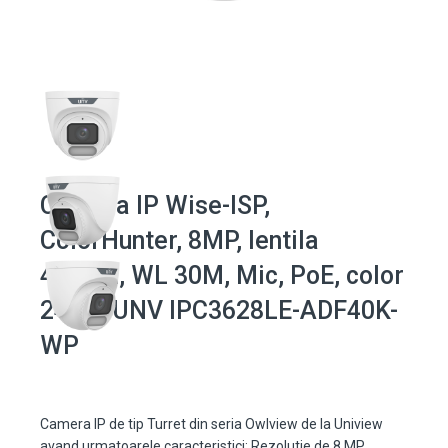
Camera IP Wise-ISP,
ColorHunter, 8MP, lentila
4.0mm, WL 30M, Mic, PoE, color
24/7 - UNV IPC3628LE-ADF40K-
WP
Camera IP de tip Turret din seria Owlview de la Uniview
avand urmatoarele caracteristici: Rezolutie de 8 MP