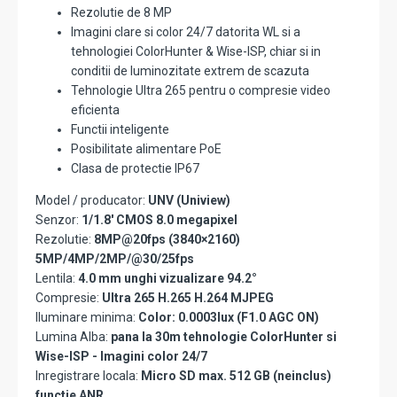
Rezolutie de 8 MP
Imagini clare si color 24/7 datorita WL si a
tehnologiei ColorHunter & Wise-ISP, chiar si in
conditii de luminozitate extrem de scazuta
Tehnologie Ultra 265 pentru o compresie video
eficienta
Functii inteligente
Posibilitate alimentare PoE
Clasa de protectie IP67
Model / producator:
UNV (Uniview)
Senzor:
1/1.8' CMOS 8.0 megapixel
Rezolutie:
8MP@20fps (3840×2160)
5MP/4MP/2MP/@30/25fps
Lentila:
4.0 mm unghi vizualizare 94.2°
Compresie:
Ultra 265 H.265 H.264 MJPEG
Iluminare minima:
Color: 0.0003lux (F1.0 AGC ON)
Lumina Alba:
pana la 30m tehnologie ColorHunter si
Wise-ISP - Imagini color 24/7
Inregistrare locala:
Micro SD max. 512 GB (neinclus)
functie ANR