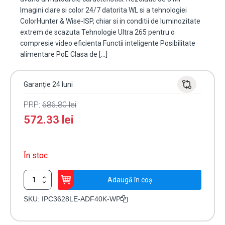
Imagini clare si color 24/7 datorita WL si a tehnologiei
ColorHunter & Wise-ISP, chiar si in conditii de luminozitate
extrem de scazuta Tehnologie Ultra 265 pentru o
compresie video eficienta Functii inteligente Posibilitate
alimentare PoE Clasa de […]
Garanție 24 luni
PRP:
686.80
lei
572.33
lei
În stoc
Cantitate
Adaugă în coș
Camera
IP
SKU:
IPC3628LE-ADF40K-WP
Wise-
ISP,