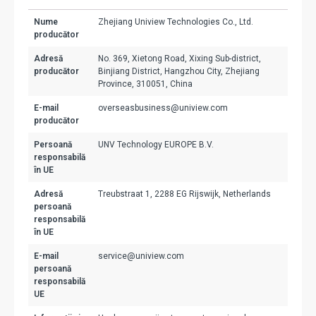
Nume
Zhejiang Uniview Technologies Co., Ltd.
producător
Adresă
No. 369, Xietong Road, Xixing Sub-district,
producător
Binjiang District, Hangzhou City, Zhejiang
Province, 310051, China
E-mail
overseasbusiness@uniview.com
producător
Persoană
UNV Technology EUROPE B.V.
responsabilă
în UE
Adresă
Treubstraat 1, 2288 EG Rijswijk, Netherlands
persoană
responsabilă
în UE
E-mail
service@uniview.com
persoană
responsabilă
UE