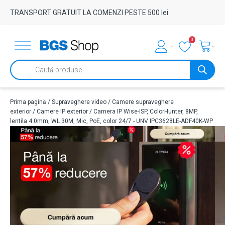
TRANSPORT GRATUIT LA COMENZI PESTE 500 lei
0
Products
search
Prima pagină
/
Supraveghere video
/
Camere supraveghere
exterior
/
Camere IP exterior
/ Camera IP Wise-ISP, ColorHunter, 8MP,
lentila 4.0mm, WL 30M, Mic, PoE, color 24/7 - UNV IPC3628LE-ADF40K-WP