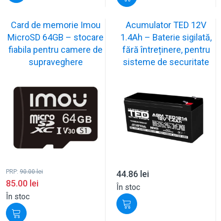
Card de memorie Imou
Acumulator TED 12V
MicroSD 64GB – stocare
1.4Ah – Baterie sigilată,
fiabila pentru camere de
fără întreținere, pentru
supraveghere
sisteme de securitate
PRP:
90.00
lei
44.86
lei
85.00
lei
În stoc
În stoc