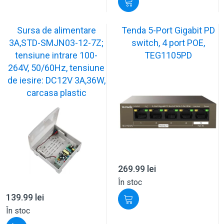
Sursa de alimentare
Tenda 5-Port Gigabit PD
3A,STD-SMJN03-12-7Z;
switch, 4 port POE,
tensiune intrare 100-
TEG1105PD
264V, 50/60Hz, tensiune
de iesire: DC12V 3A,36W,
carcasa plastic
269.99
lei
În stoc
139.99
lei
În stoc