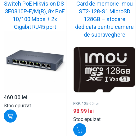
Switch PoE Hikvision DS-
Card de memorie Imou
3E0310P-E/M(B), 8x PoE
ST2-128-S1 MicroSD
10/100 Mbps + 2x
128GB – stocare
Gigabit RJ45 port
dedicata pentru camere
de supraveghere
460.00
lei
PRP:
125.00
lei
Stoc epuizat
98.99
lei
Stoc epuizat