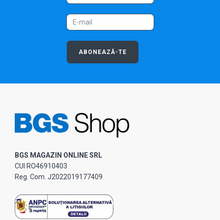
ABONEAZĂ-TE
BGS MAGAZIN ONLINE SRL
CUI RO46910403
Reg. Com. J2022019177409