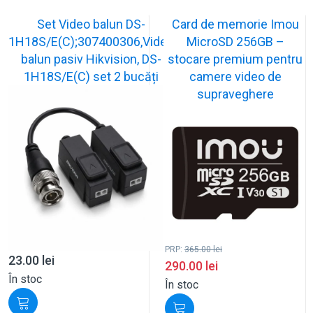
Set Video balun DS-
Card de memorie Imou
1H18S/E(C);307400306,Video
MicroSD 256GB –
balun pasiv Hikvision, DS-
stocare premium pentru
1H18S/E(C) set 2 bucăți
camere video de
supraveghere
PRP:
365.00
lei
23.00
lei
290.00
lei
În stoc
În stoc