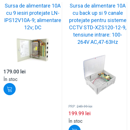
Sursa de alimentare 10A
Sursa de alimentare 10A
cu 9 iesiri protejate LN-
cu back up si 9 canale
IPS12V10A-9; alimentare
protejate pentru sisteme
12v; DC
CCTV STD-XZS120-12-9,
tensiune intrare: 100-
264V AC,47-63Hz
179.00
lei
În stoc
PRP:
249.99
lei
199.99
lei
În stoc