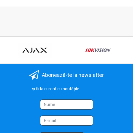
Abonează-te la newsletter
...și fii la curent cu noutățile