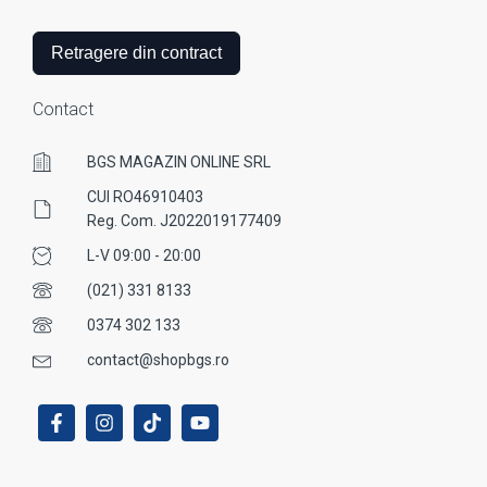
Retragere din contract
Contact
BGS MAGAZIN ONLINE SRL
CUI RO46910403
Reg. Com. J2022019177409
L-V 09:00 - 20:00
(021) 331 8133
0374 302 133
contact@shopbgs.ro