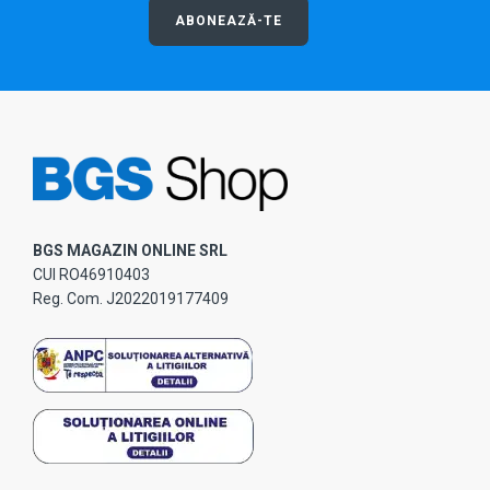
ABONEAZĂ-TE
BGS MAGAZIN ONLINE SRL
CUI RO46910403
Reg. Com. J2022019177409