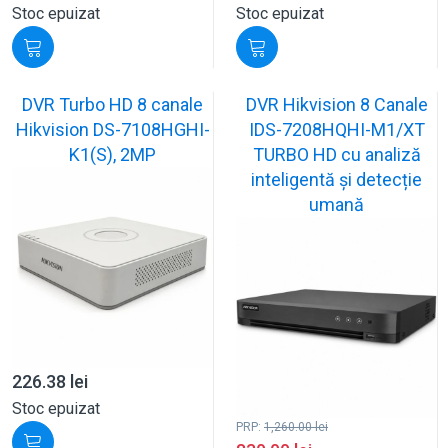
Stoc epuizat
Stoc epuizat
DVR Turbo HD 8 canale
DVR Hikvision 8 Canale
Hikvision DS-7108HGHI-
IDS-7208HQHI-M1/XT
K1(S), 2MP
TURBO HD cu analiză
inteligentă și detecție
umană
226.38
lei
Stoc epuizat
PRP:
1,260.00
lei