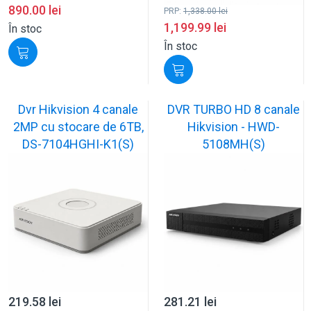
890.00
lei
PRP:
1,338.00
lei
1,199.99
lei
În stoc
În stoc
Dvr Hikvision 4 canale
DVR TURBO HD 8 canale
2MP cu stocare de 6TB,
Hikvision - HWD-
DS-7104HGHI-K1(S)
5108MH(S)
219.58
lei
281.21
lei