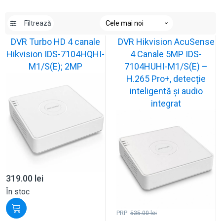
Filtrează
DVR Turbo HD 4 canale
DVR Hikvision AcuSense
Hikvision IDS-7104HQHI-
4 Canale 5MP IDS-
M1/S(E); 2MP
7104HUHI-M1/S(E) –
H.265 Pro+, detecție
inteligentă și audio
integrat
319.00
lei
În stoc
PRP:
535.00
lei