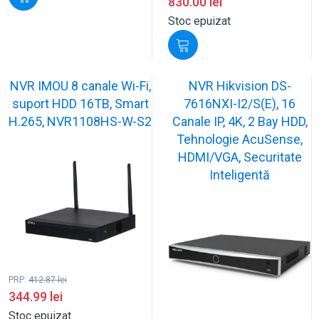
830.00
lei
Stoc epuizat
NVR IMOU 8 canale Wi-Fi,
NVR Hikvision DS-
suport HDD 16TB, Smart
7616NXI-I2/S(E), 16
H.265, NVR1108HS-W-S2
Canale IP, 4K, 2 Bay HDD,
Tehnologie AcuSense,
HDMI/VGA, Securitate
Inteligentă
PRP:
412.87
lei
344.99
lei
Stoc epuizat