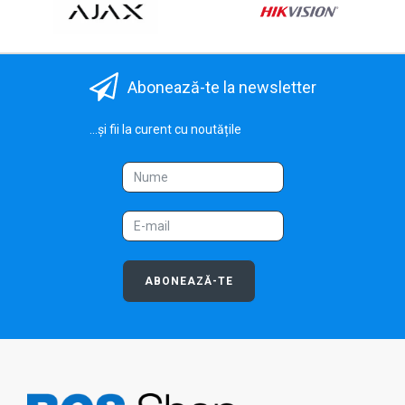
Abonează-te la newsletter
...și fii la curent cu noutățile
ABONEAZĂ-TE