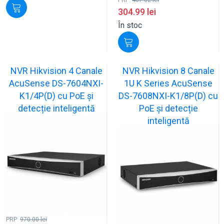
PRP:
407.82
lei
304.99
lei
În stoc
NVR Hikvision 4 Canale
NVR Hikvision 8 Canale
AcuSense DS-7604NXI-
1U K Series AcuSense
K1/4P(D) cu PoE și
DS-7608NXI-K1/8P(D) cu
detecție inteligentă
PoE și detecție
inteligentă
PRP:
970.00
lei