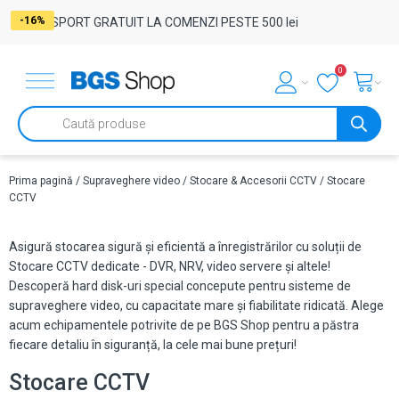
-8%
-25%
-8%
-10%
-34%
-16%
TRANSPORT GRATUIT LA COMENZI PESTE 500 lei
0
Products
search
Prima pagină
/
Supraveghere video
/
Stocare & Accesorii CCTV
/ Stocare
CCTV
Asigură stocarea sigură și eficientă a înregistrărilor cu soluții de
Stocare CCTV dedicate - DVR, NRV, video servere și altele!
Descoperă hard disk-uri special concepute pentru sisteme de
supraveghere video, cu capacitate mare și fiabilitate ridicată. Alege
acum echipamentele potrivite de pe BGS Shop pentru a păstra
fiecare detaliu în siguranță, la cele mai bune prețuri!
Stocare CCTV