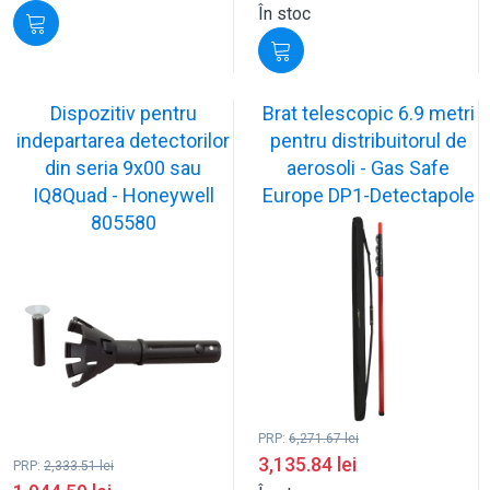
În stoc
Dispozitiv pentru
Brat telescopic 6.9 metri
indepartarea detectorilor
pentru distribuitorul de
din seria 9x00 sau
aerosoli - Gas Safe
IQ8Quad - Honeywell
Europe DP1-Detectapole
805580
PRP:
6,271.67
lei
3,135.84
lei
PRP:
2,333.51
lei