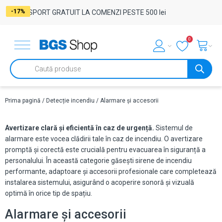
-17%
-29%
-17%
-50%
-50%
-50%
-50%
-50%
-50%
-50%
-17%
-17%
-29%
-17%
-18%
-23%
-17%
-17%
-17%
-17%
-17%
-40%
-17%
-17%
-17%
TRANSPORT GRATUIT LA COMENZI PESTE 500 lei
0
Products
search
Prima pagină
/
Detecție incendiu
/ Alarmare și accesorii
Avertizare clară și eficientă în caz de urgență.
Sistemul de
alarmare este vocea clădirii tale în caz de incendiu. O avertizare
promptă și corectă este crucială pentru evacuarea în siguranță a
personalului. În această categorie găsești sirene de incendiu
performante, adaptoare și accesorii profesionale care completează
instalarea sistemului, asigurând o acoperire sonoră și vizuală
optimă în orice tip de spațiu.
Alarmare și accesorii