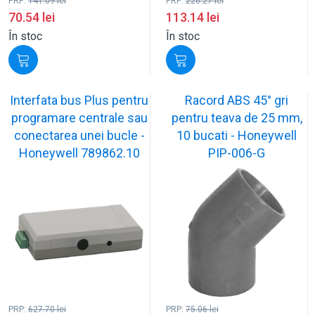
PRP:
141.09
lei
PRP:
226.27
lei
70.54
lei
113.14
lei
În stoc
În stoc
Interfata bus Plus pentru
Racord ABS 45° gri
programare centrale sau
pentru teava de 25 mm,
conectarea unei bucle -
10 bucati - Honeywell
Honeywell 789862.10
PIP-006-G
PRP:
627.70
lei
PRP:
75.06
lei