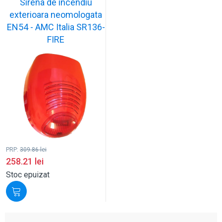
Sirena de incendiu
exterioara neomologata
EN54 - AMC Italia SR136-
FIRE
PRP:
309.86
lei
258.21
lei
Stoc epuizat