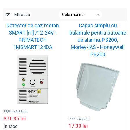
Filtrează
Detector de gaz metan
Capac simplu cu
SMART [m] /12-24V -
balamale pentru butoane
PRIMATECH
de alarma, PS200,
1MSMART124DA
Morley-IAS - Honeywell
PS200
PRP:
449.88
lei
371.35
lei
PRP:
24.22
lei
17.30
lei
În stoc