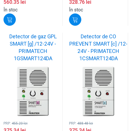
560.35
lei
328.76
lei
În stoc
În stoc
Detector de gaz GPL
Detector de CO
SMART [g] /12-24V -
PREVENT SMART [c] /12-
PRIMATECH
24V - PRIMATECH
1GSMART124DA
1CSMART124DA
PRP:
455.20
lei
PRP:
488.48
lei
375.34
lei
375.34
lei