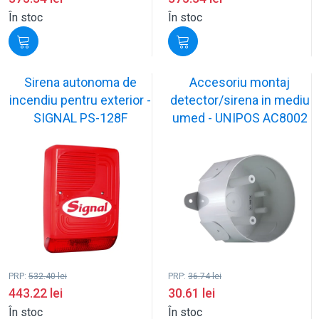
În stoc
În stoc
Sirena autonoma de
Accesoriu montaj
incendiu pentru exterior -
detector/sirena in mediu
SIGNAL PS-128F
umed - UNIPOS AC8002
PRP:
532.40
lei
PRP:
36.74
lei
443.22
lei
30.61
lei
În stoc
În stoc