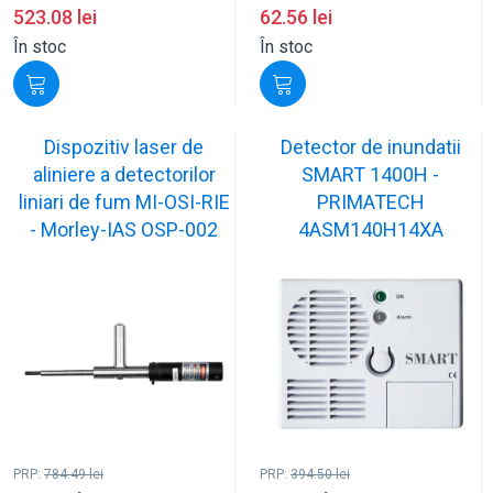
523.08
lei
62.56
lei
În stoc
În stoc
Dispozitiv laser de
Detector de inundatii
aliniere a detectorilor
SMART 1400H -
liniari de fum MI-OSI-RIE
PRIMATECH
- Morley-IAS OSP-002
4ASM140H14XA
PRP:
784.49
lei
PRP:
394.50
lei