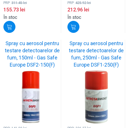
PRP:
311.45
lei
PRP:
425.92
lei
155.73
lei
212.96
lei
În stoc
În stoc
Spray cu aerosol pentru
Spray cu aerosol pentru
testare detectoarelor de
testare detectoarelor de
fum, 150ml - Gas Safe
fum, 250ml - Gas Safe
Europe DSF2-150(F)
Europe DSF1-250(F)