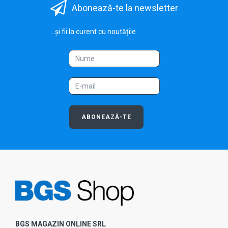
Abonează-te la newsletter
...și fii la curent cu noutățile
ABONEAZĂ-TE
BGS MAGAZIN ONLINE SRL