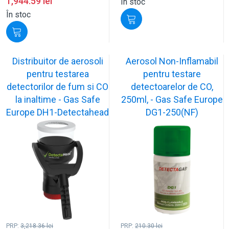
1,944.59
lei
În stoc
În stoc
Distribuitor de aerosoli
Aerosol Non-Inflamabil
pentru testarea
pentru testare
detectorilor de fum si CO
detectoarelor de CO,
la inaltime - Gas Safe
250ml, - Gas Safe Europe
Europe DH1-Detectahead
DG1-250(NF)
PRP:
3,218.36
lei
PRP:
210.30
lei