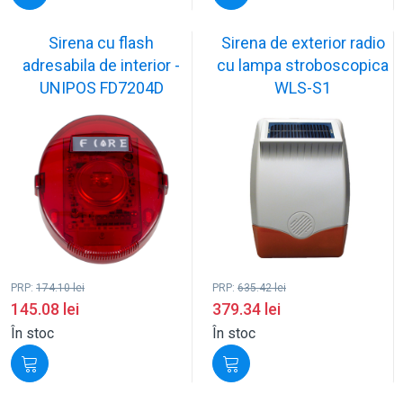
Sirena cu flash
Sirena de exterior radio
adresabila de interior -
cu lampa stroboscopica
UNIPOS FD7204D
WLS-S1
PRP:
174.10
lei
PRP:
635.42
lei
145.08
lei
379.34
lei
În stoc
În stoc