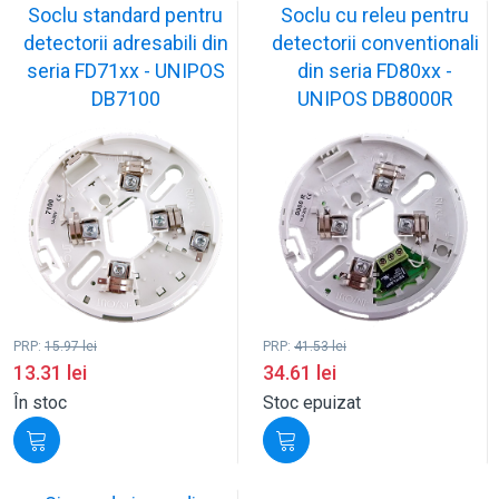
Soclu standard pentru
Soclu cu releu pentru
detectorii adresabili din
detectorii conventionali
seria FD71xx - UNIPOS
din seria FD80xx -
DB7100
UNIPOS DB8000R
PRP:
15.97
lei
PRP:
41.53
lei
13.31
lei
34.61
lei
În stoc
Stoc epuizat