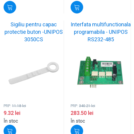
Sigiliu pentru capac
Interfata multifunctionala
protectie buton -UNIPOS
programabila - UNIPOS
3050CS
RS232-485
PRP:
11.18
lei
PRP:
340.21
lei
9.32
lei
283.50
lei
În stoc
În stoc