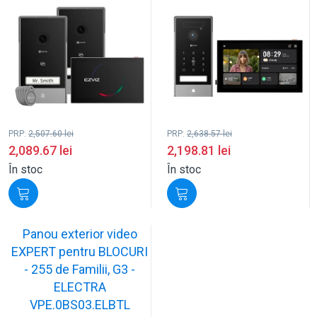
PRP:
2,507.60
lei
PRP:
2,638.57
lei
2,089.67
lei
2,198.81
lei
În stoc
În stoc
Panou exterior video
EXPERT pentru BLOCURI
- 255 de Familii, G3 -
ELECTRA
VPE.0BS03.ELBTL