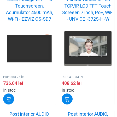
Touchscreen,
TCP/IP, LCD TFT Touch
Acumulator 4600 mAh,
Screeen 7 inch, PoE, WiFi
Wi-Fi - EZVIZ CS-SD7
- UNV OEI-372S-H-W
PRP:
883.26
lei
PRP:
490.34
lei
736.04
lei
408.62
lei
În stoc
În stoc
Post interior AUDIO,
Post interior AUDIO,