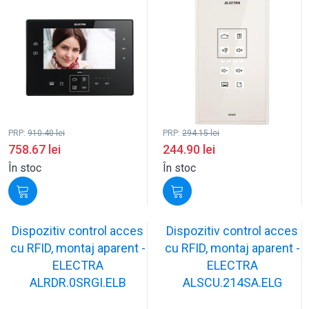
PRP:
910.40
lei
PRP:
294.15
lei
758.67
lei
244.90
lei
În stoc
În stoc
Dispozitiv control acces
Dispozitiv control acces
cu RFID, montaj aparent -
cu RFID, montaj aparent -
ELECTRA
ELECTRA
ALRDR.0SRGI.ELB
ALSCU.214SA.ELG