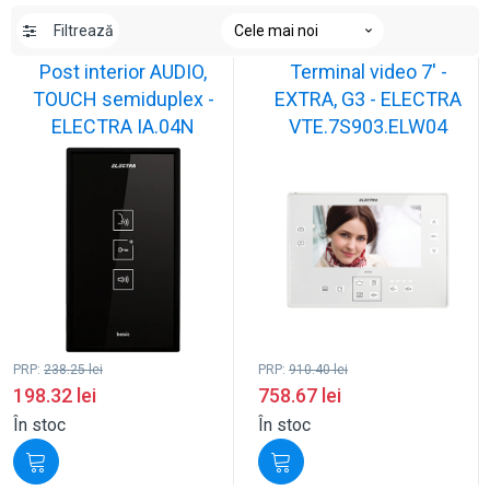
Filtrează
Post interior AUDIO,
Terminal video 7' -
TOUCH semiduplex -
EXTRA, G3 - ELECTRA
ELECTRA IA.04N
VTE.7S903.ELW04
PRP:
238.25
lei
PRP:
910.40
lei
198.32
lei
758.67
lei
În stoc
În stoc