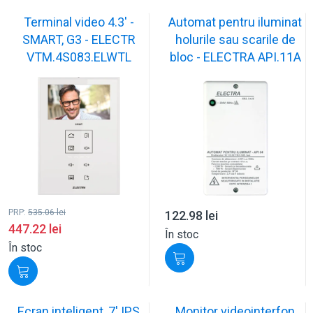
Terminal video 4.3' -
Automat pentru iluminat
SMART, G3 - ELECTR
holurile sau scarile de
VTM.4S083.ELWTL
bloc - ELECTRA API.11A
PRP:
535.06
lei
122.98
lei
447.22
lei
În stoc
În stoc
Ecran inteligent, 7' IPS
Monitor videointerfon