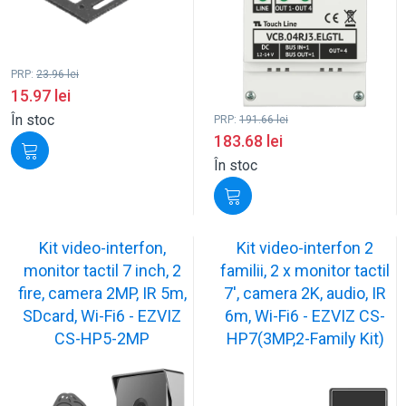
PRP:
23.96
lei
15.97
lei
În stoc
PRP:
191.66
lei
183.68
lei
În stoc
Kit video-interfon,
Kit video-interfon 2
monitor tactil 7 inch, 2
familii, 2 x monitor tactil
fire, camera 2MP, IR 5m,
7', camera 2K, audio, IR
SDcard, Wi-Fi6 - EZVIZ
6m, Wi-Fi6 - EZVIZ CS-
CS-HP5-2MP
HP7(3MP,2-Family Kit)