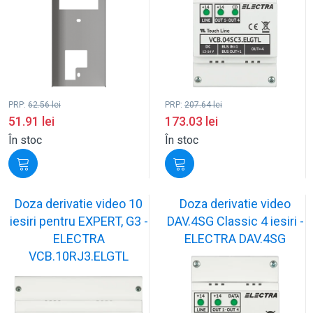
PRP:
62.56
lei
PRP:
207.64
lei
51.91
lei
173.03
lei
În stoc
În stoc
Doza derivatie video 10
Doza derivatie video
iesiri pentru EXPERT, G3 -
DAV.4SG Classic 4 iesiri -
ELECTRA
ELECTRA DAV.4SG
VCB.10RJ3.ELGTL