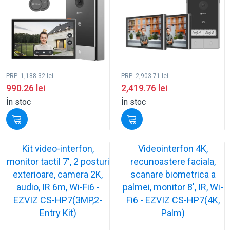
PRP:
1,188.32
lei
PRP:
2,903.71
lei
990.26
lei
2,419.76
lei
În stoc
În stoc
Kit video-interfon,
Videointerfon 4K,
monitor tactil 7', 2 posturi
recunoastere faciala,
exterioare, camera 2K,
scanare biometrica a
audio, IR 6m, Wi-Fi6 -
palmei, monitor 8', IR, Wi-
EZVIZ CS-HP7(3MP,2-
Fi6 - EZVIZ CS-HP7(4K,
Entry Kit)
Palm)