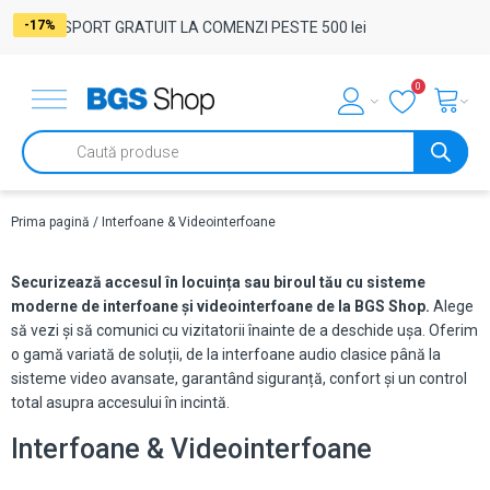
-17%
-17%
-16%
-17%
-17%
-17%
-17%
-17%
-17%
-17%
-17%
-17%
-17%
-17%
-17%
-17%
-17%
-33%
-4%
-17%
-17%
-17%
-17%
-17%
TRANSPORT GRATUIT LA COMENZI PESTE 500 lei
0
Products
search
Prima pagină
/ Interfoane & Videointerfoane
Securizează accesul în locuința sau biroul tău cu sisteme
moderne de interfoane și videointerfoane de la BGS Shop.
Alege
să vezi și să comunici cu vizitatorii înainte de a deschide ușa. Oferim
o gamă variată de soluții, de la interfoane audio clasice până la
sisteme video avansate, garantând siguranță, confort și un control
total asupra accesului în incintă.
Interfoane & Videointerfoane