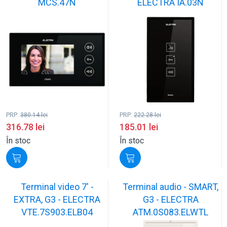
MCS.47N
ELECTRA IA.03N
PRP:
380.14
lei
PRP:
222.28
lei
316.78
lei
185.01
lei
În stoc
În stoc
Terminal video 7' -
Terminal audio - SMART,
EXTRA, G3 - ELECTRA
G3 - ELECTRA
VTE.7S903.ELB04
ATM.0S083.ELWTL