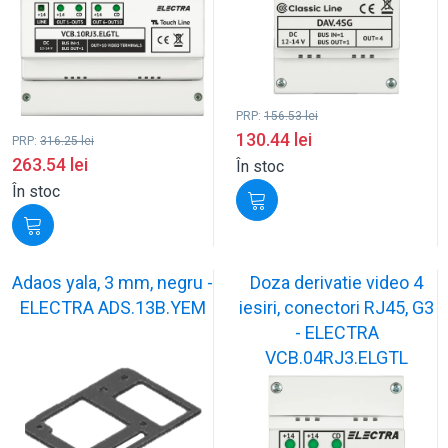
PRP:
156.53
lei
130.44
lei
PRP:
316.25
lei
263.54
lei
În stoc
În stoc
Adaos yala, 3 mm, negru -
Doza derivatie video 4
ELECTRA ADS.13B.YEM
iesiri, conectori RJ45, G3
- ELECTRA
VCB.04RJ3.ELGTL