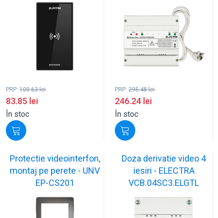
PRP:
100.63
lei
PRP:
295.48
lei
83.85
lei
246.24
lei
În stoc
În stoc
Protectie videointerfon,
Doza derivatie video 4
montaj pe perete - UNV
iesiri - ELECTRA
EP-CS201
VCB.04SC3.ELGTL