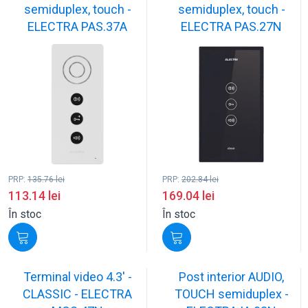
semiduplex, touch -
semiduplex, touch -
ELECTRA PAS.37A
ELECTRA PAS.27N
PRP:
135.76
lei
PRP:
202.84
lei
113.14
lei
169.04
lei
În stoc
În stoc
Terminal video 4.3' -
Post interior AUDIO,
CLASSIC - ELECTRA
TOUCH semiduplex -