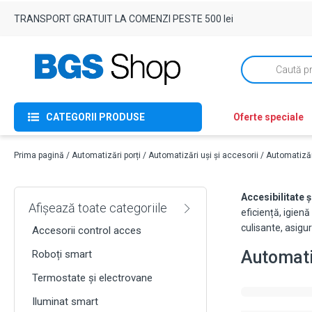
TRANSPORT GRATUIT LA COMENZI PESTE 500 lei
Products
search
CATEGORII PRODUSE
Oferte speciale
Prima pagină
/
Automatizări porți
/
Automatizări uși și accesorii
/ Automatizăr
Accesibilitate și
Afișează toate categoriile
eficiență, igien
culisante, asigu
Accesorii control acces
Automati
Roboți smart
Termostate și electrovane
Iluminat smart