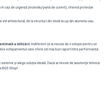
ă în caz de urgență (incendiu/pană de curent), oferind protecție
til arhitectural, de la structuri din sticlă la uși din aluminiu sau
estimată a utilizării
. Indiferent că ai nevoie de o soluție pentru un
către echipamentul care oferă cel mai bun raport între performanță
isteme și alege soluția ideală. Dacă ai nevoie de asistență tehnică
ii BGS Shop!