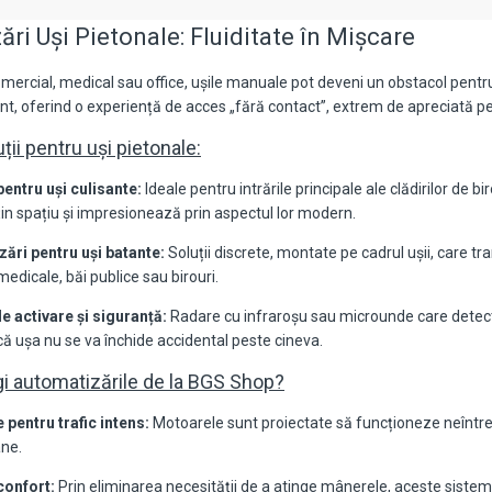
ri Uși Pietonale: Fluiditate în Mișcare
mercial, medical sau office, ușile manuale pot deveni un obstacol pent
, oferind o experiență de acces „fără contact”, extrem de apreciată pen
uții pentru uși pietonale:
entru uși culisante:
Ideale pentru intrările principale ale clădirilor de b
in spațiu și impresionează prin aspectul lor modern.
ări pentru uși batante:
Soluții discrete, montate pe cadrul ușii, care tr
edicale, băi publice sau birouri.
e activare și siguranță:
Radare cu infraroșu sau microunde care detect
că ușa nu se va închide accidental peste cineva.
gi automatizările de la BGS Shop?
e pentru trafic intens:
Motoarele sunt proiectate să funcționeze neîntrerup
ne.
 confort:
Prin eliminarea necesității de a atinge mânerele, aceste sisteme s