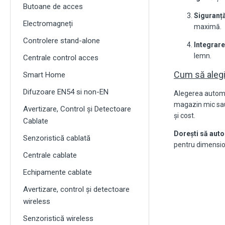
Butoane de acces
Siguranță
Electromagneți
maximă.
Controlere stand-alone
Integrare
lemn.
Centrale control acces
Cum să alegi
Smart Home
Difuzoare EN54 si non-EN
Alegerea automa
magazin mic sau
Avertizare, Control și Detectoare
și cost.
Cablate
Dorești să auto
Senzoristică cablată
pentru dimension
Centrale cablate
Echipamente cablate
Avertizare, control și detectoare
wireless
Senzoristică wireless