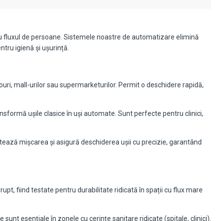
ru fluxul de persoane. Sistemele noastre de automatizare elimină
tru igienă și ușurință.
irouri, mall-urilor sau supermarketurilor. Permit o deschidere rapidă,
ansformă ușile clasice în uși automate. Sunt perfecte pentru clinici,
ează mișcarea și asigură deschiderea ușii cu precizie, garantând
t, fiind testate pentru durabilitate ridicată în spații cu flux mare
unt esențiale în zonele cu cerințe sanitare ridicate (spitale, clinici).