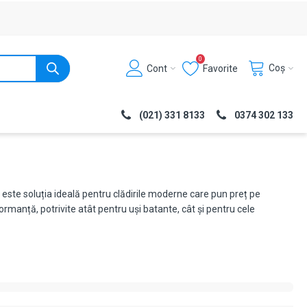
0
Coș
Cont
Favorite
(021) 331 8133
0374 302 133
este soluția ideală pentru clădirile moderne care pun preț pe
rmanță, potrivite atât pentru uși batante, cât și pentru cele