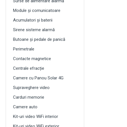
Surse de alimentare alarmă
Module și comunicatoare
Acumulatori și baterii
Sirene sisteme alarmă
Butoane și pedale de panică
Perimetrale
Contacte magnetice
Centrale efracție
Camere cu Panou Solar 4G
Supraveghere video
Carduri memorie
Camere auto
Kit-uri video WiFi interior
Kit-uri video WiFi exterior