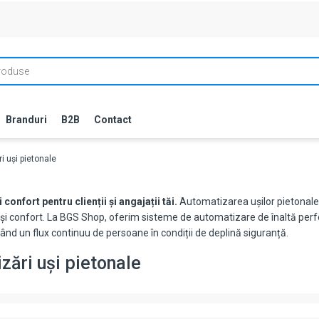
Branduri
B2B
Contact
i uși pietonale
 confort pentru clienții și angajații tăi.
Automatizarea ușilor pietonale 
ă și confort. La BGS Shop, oferim sisteme de automatizare de înaltă perfo
rând un flux continuu de persoane în condiții de deplină siguranță.
zări uși pietonale