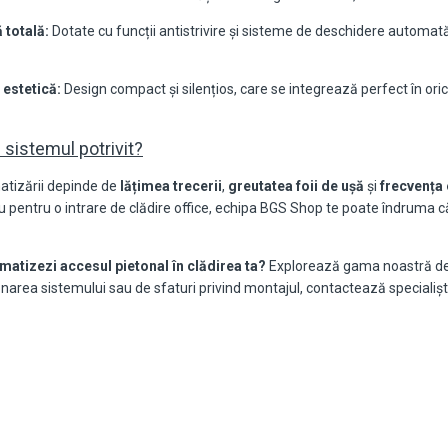
 totală:
Dotate cu funcții antistrivire și sisteme de deschidere automat
 estetică:
Design compact și silențios, care se integrează perfect în orice s
 sistemul potrivit?
tizării depinde de
lățimea trecerii
,
greutatea foii de ușă
și
frecvența 
 pentru o intrare de clădire office, echipa BGS Shop te poate îndruma 
matizezi accesul pietonal în clădirea ta?
Explorează gama noastră de s
area sistemului sau de sfaturi privind montajul, contactează specialișt