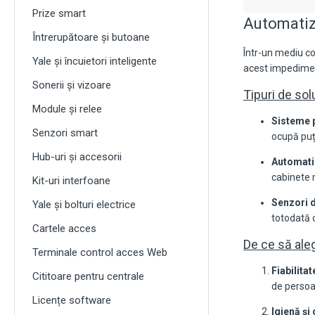
Prize smart
Automatiză
Întrerupătoare și butoane
Într-un mediu co
Yale și încuietori inteligente
acest impediment
Sonerii și vizoare
Tipuri de sol
Module și relee
Sisteme p
Senzori smart
ocupă puț
Hub-uri și accesorii
Automatiz
cabinete m
Kit-uri interfoane
Senzori d
Yale și bolturi electrice
totodată 
Cartele acces
De ce să ale
Terminale control acces Web
Fiabilitat
Cititoare pentru centrale
de persoa
Licențe software
Igienă și