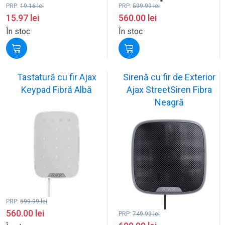
PRP:
19.16
lei
PRP:
599.99
lei
15.97
lei
560.00
lei
În stoc
În stoc
Tastatură cu fir Ajax
Sirenă cu fir de Exterior
Keypad Fibră Albă
Ajax StreetSiren Fibra
Neagră
PRP:
599.99
lei
560.00
lei
PRP:
749.99
lei