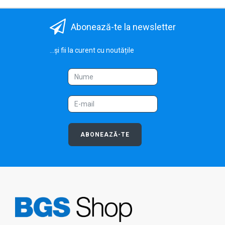
Abonează-te la newsletter
...și fii la curent cu noutățile
ABONEAZĂ-TE