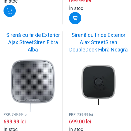
699.99
lei
În stoc
În stoc
Sirenă cu fir de Exterior
Sirenă cu fir de Exterior
Ajax StreetSiren Fibra
Ajax StreetSiren
Albă
DoubleDeck Fibră Neagră
PRP:
749.99
lei
PRP:
739.99
lei
699.99
lei
699.00
lei
În stoc
În stoc