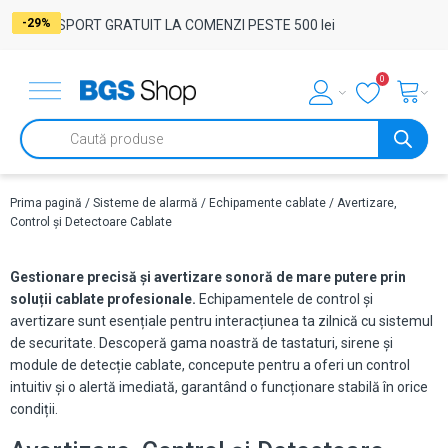
-17%
-32%
-30%
-30%
-29%
-26%
-25%
-26%
-30%
-17%
-18%
-17%
-17%
-7%
-7%
-7%
-7%
-6%
-6%
-7%
-7%
-18%
-28%
-29%
TRANSPORT GRATUIT LA COMENZI PESTE 500 lei
0
Products
search
Prima pagină
/
Sisteme de alarmă
/
Echipamente cablate
/ Avertizare,
Control și Detectoare Cablate
Gestionare precisă și avertizare sonoră de mare putere prin
soluții cablate profesionale.
Echipamentele de control și
avertizare sunt esențiale pentru interacțiunea ta zilnică cu sistemul
de securitate. Descoperă gama noastră de tastaturi, sirene și
module de detecție cablate, concepute pentru a oferi un control
intuitiv și o alertă imediată, garantând o funcționare stabilă în orice
condiții.