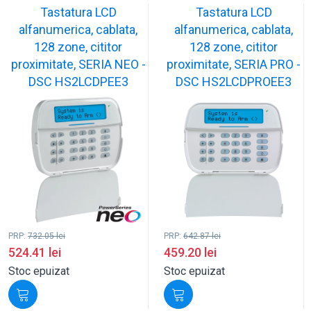
Tastatura LCD
Tastatura LCD
alfanumerica, cablata,
alfanumerica, cablata,
128 zone, cititor
128 zone, cititor
proximitate, SERIA NEO -
proximitate, SERIA PRO -
DSC HS2LCDPEE3
DSC HS2LCDPROEE3
PRP:
732.05
lei
PRP:
642.87
lei
524.41
lei
459.20
lei
Stoc epuizat
Stoc epuizat