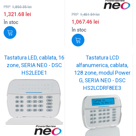
PRP:
1,850.35
lei
1,321.68
lei
PRP:
1,451.59
lei
1,067.46
lei
În stoc
În stoc
Tastatura LED, cablata, 16
Tastatura LCD
zone, SERIA NEO - DSC
alfanumerica, cablata,
HS2LEDE1
128 zone, modul Power
G, SERIA NEO - DSC
HS2LCDRF8EE3