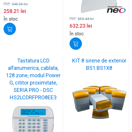
PRP:
346.06
lei
258.21
lei
În stoc
PRP:
853.44
lei
632.23
lei
În stoc
Tastatura LCD
KIT 8 sirene de exterior
alfanumerica, cablata,
BS1 BS1X8
128 zone, modul Power
G, cititor proximitate,
SERIA PRO - DSC
HS2LCDRFPRO8EE3