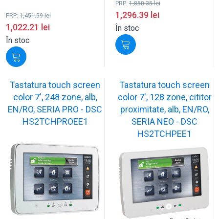
PRP:
1,850.35
lei
1,296.39
lei
PRP:
1,451.59
lei
1,022.21
lei
În stoc
În stoc
Tastatura touch screen
Tastatura touch screen
color 7', 248 zone, alb,
color 7', 128 zone, cititor
EN/RO, SERIA PRO - DSC
proximitate, alb, EN/RO,
HS2TCHPROEE1
SERIA NEO - DSC
HS2TCHPEE1