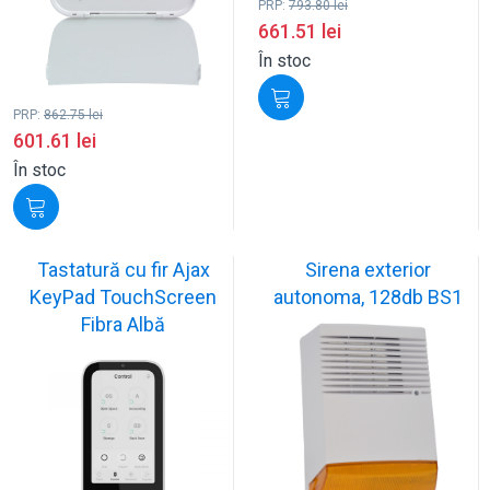
PRP:
793.80
lei
661.51
lei
În stoc
PRP:
862.75
lei
601.61
lei
În stoc
Tastatură cu fir Ajax
Sirena exterior
KeyPad TouchScreen
autonoma, 128db BS1
Fibra Albă