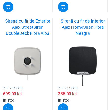
Sirenă cu fir de Exterior
Sirenă cu fir de Interior
Ajax StreetSiren
Ajax HomeSiren Fibra
DoubleDeck Fibră Albă
Neagră
PRP:
739.99
lei
PRP:
379.99
lei
699.00
lei
355.00
lei
În stoc
În stoc