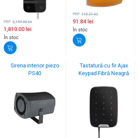
PRP:
110.21
lei
91.84
lei
PRP:
2,199.00
lei
1,810.00
lei
În stoc
În stoc
Sirena interior piezo
Tastatură cu fir Ajax
PS40
Keypad Fibră Neagră