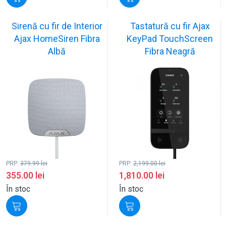
Sirenă cu fir de Interior
Tastatură cu fir Ajax
Ajax HomeSiren Fibra
KeyPad TouchScreen
Albă
Fibra Neagră
PRP:
379.99
lei
PRP:
2,199.00
lei
355.00
lei
1,810.00
lei
În stoc
În stoc