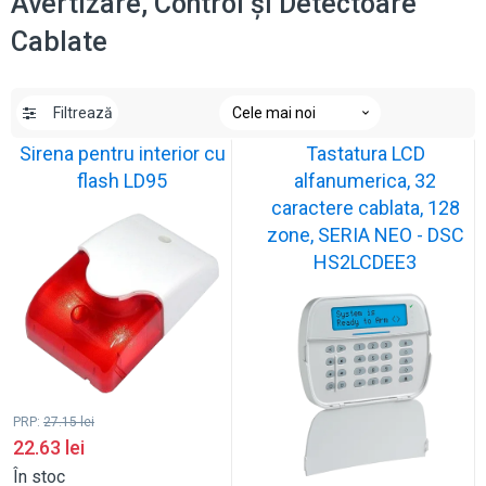
Avertizare, Control și Detectoare
Cablate
Filtrează
Sirena pentru interior cu
Tastatura LCD
flash LD95
alfanumerica, 32
caractere cablata, 128
zone, SERIA NEO - DSC
HS2LCDEE3
PRP:
27.15
lei
22.63
lei
În stoc