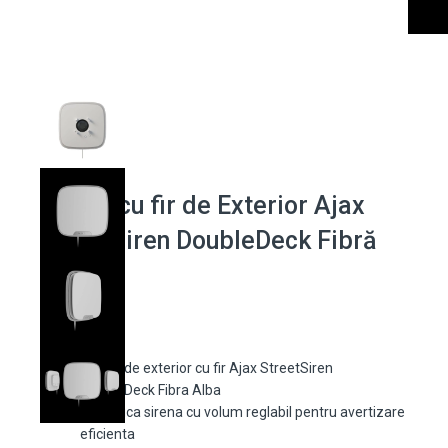
Sirenă cu fir de Exterior Ajax
StreetSiren DoubleDeck Fibră
Albă
Sirena de exterior cu fir Ajax StreetSiren
DoubleDeck Fibra Alba
Puternica sirena cu volum reglabil pentru avertizare
eficienta