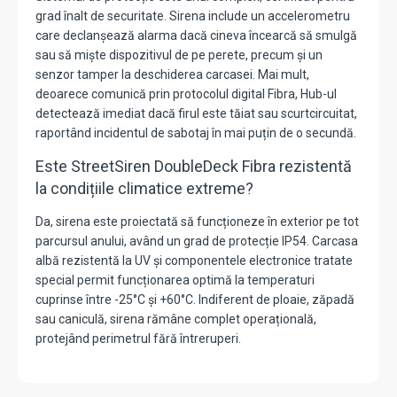
grad înalt de securitate. Sirena include un accelerometru
care declanșează alarma dacă cineva încearcă să smulgă
sau să miște dispozitivul de pe perete, precum și un
senzor tamper la deschiderea carcasei. Mai mult,
deoarece comunică prin protocolul digital Fibra, Hub-ul
detectează imediat dacă firul este tăiat sau scurtcircuitat,
raportând incidentul de sabotaj în mai puțin de o secundă.
Este StreetSiren DoubleDeck Fibra rezistentă
la condițiile climatice extreme?
Da, sirena este proiectată să funcționeze în exterior pe tot
parcursul anului, având un grad de protecție IP54. Carcasa
albă rezistentă la UV și componentele electronice tratate
special permit funcționarea optimă la temperaturi
cuprinse între -25°C și +60°C. Indiferent de ploaie, zăpadă
sau caniculă, sirena rămâne complet operațională,
protejând perimetrul fără întreruperi.