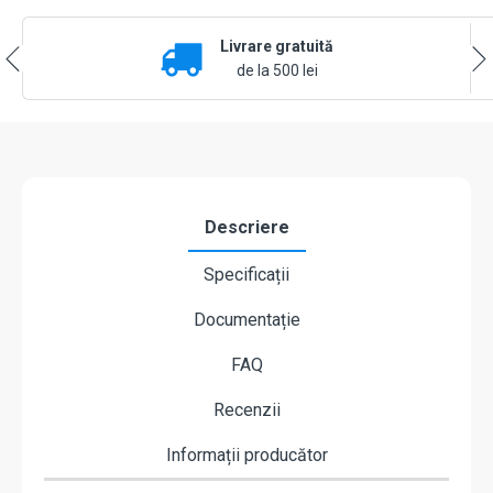
Exterior
Ajax
Livrare gratuită
StreetSiren
DoubleDeck
de la 500 lei
Fibră
Albă
Descriere
Specificații
Documentație
FAQ
Recenzii
Informații producător