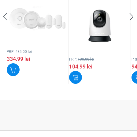
PRP:
485.00
lei
334.99
lei
PRP:
130.00
lei
PR
104.99
lei
9