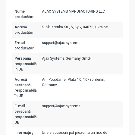
Nume
AJAX SYSTEMS MANUFACTURING LLC
producător
Adresă
S. Skliarenka Str., 5, Kyiv, 04073, Ukraine
producător
E-mail
support@ajax.systems
producător
Persoană
Ajax Systems Germany GmbH
responsabilă
în UE
Adresă
Am Potsdamer Platz 10, 10785 Berlin,
persoană
Germany
responsabilă
în UE
E-mail
support@ajax.systems
persoană
responsabilă
UE
Informații și
Unele accesorii pot prezenta un risc de