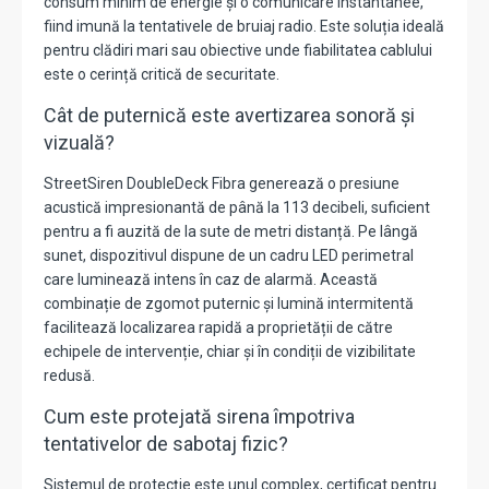
consum minim de energie și o comunicare instantanee,
fiind imună la tentativele de bruiaj radio. Este soluția ideală
pentru clădiri mari sau obiective unde fiabilitatea cablului
este o cerință critică de securitate.
Cât de puternică este avertizarea sonoră și
vizuală?
StreetSiren DoubleDeck Fibra generează o presiune
acustică impresionantă de până la 113 decibeli, suficient
pentru a fi auzită de la sute de metri distanță. Pe lângă
sunet, dispozitivul dispune de un cadru LED perimetral
care luminează intens în caz de alarmă. Această
combinație de zgomot puternic și lumină intermitentă
facilitează localizarea rapidă a proprietății de către
echipele de intervenție, chiar și în condiții de vizibilitate
redusă.
Cum este protejată sirena împotriva
tentativelor de sabotaj fizic?
Sistemul de protecție este unul complex, certificat pentru