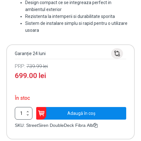
Design compact ce se integreaza perfect in
ambientul exterior
Rezistenta la intemperii si durabilitate sporita
Sistem de instalare simplu si rapid pentru o utilizare
usoara
Garanție 24 luni
PRP:
739.99
lei
699.00
lei
În stoc
Cantitate
Adaugă în coș
Sirenă
cu
SKU:
StreetSiren DoubleDeck Fibra Alb
fir
de