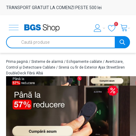
TRANSPORT GRATUIT LA COMENZI PESTE 500 lei
0
Products
search
Prima pagină
/
Sisteme de alarmă
/
Echipamente cablate
/
Avertizare,
Control și Detectoare Cablate
/ Sirenă cu fir de Exterior Ajax StreetSiren
DoubleDeck Fibră Albă