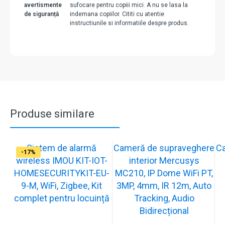
avertismente
sufocare pentru copiii mici. A nu se lasa la
de siguranță
indemana copiilor. Cititi cu atentie
instructiunile si informatiile despre produs.
Produse similare
Sistem de alarmă
Cameră de supraveghere
C
-31%
-19%
-21%
-13%
-15%
-20%
-12%
-13%
-16%
-17%
wireless IMOU KIT-IOT-
interior Mercusys
HOMESECURITYKIT-EU-
MC210, IP Dome WiFi PT,
9-M, WiFi, Zigbee, Kit
3MP, 4mm, IR 12m, Auto
complet pentru locuință
Tracking, Audio
Bidirecțional