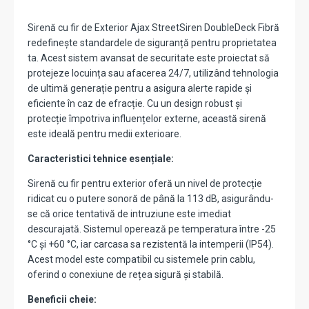
Sirenă cu fir de Exterior Ajax StreetSiren DoubleDeck Fibră
redefinește standardele de siguranță pentru proprietatea
ta. Acest sistem avansat de securitate este proiectat să
protejeze locuința sau afacerea 24/7, utilizând tehnologia
de ultimă generație pentru a asigura alerte rapide și
eficiente în caz de efracție. Cu un design robust și
protecție împotriva influențelor externe, această sirenă
este ideală pentru medii exterioare.
Caracteristici tehnice esențiale:
Sirenă cu fir pentru exterior oferă un nivel de protecție
ridicat cu o putere sonoră de până la 113 dB, asigurându-
se că orice tentativă de intruziune este imediat
descurajată. Sistemul operează pe temperatura între -25
°C și +60 °C, iar carcasa sa rezistentă la intemperii (IP54).
Acest model este compatibil cu sistemele prin cablu,
oferind o conexiune de rețea sigură și stabilă.
Beneficii cheie: