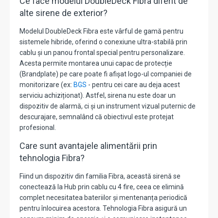
Ce face modelul DoubleDeck Fibra diferit de
alte sirene de exterior?
Modelul DoubleDeck Fibra este vârful de gamă pentru
sistemele hibride, oferind o conexiune ultra-stabilă prin
cablu și un panou frontal special pentru personalizare.
Acesta permite montarea unui capac de protecție
(Brandplate) pe care poate fi afișat logo-ul companiei de
monitorizare (ex:
BGS
- pentru cei care au deja acest
serviciu achiziționat). Astfel, sirena nu este doar un
dispozitiv de alarmă, ci și un instrument vizual puternic de
descurajare, semnalând că obiectivul este protejat
profesional.
Care sunt avantajele alimentării prin
tehnologia Fibra?
Fiind un dispozitiv din familia Fibra, această sirenă se
conectează la Hub prin cablu cu 4 fire, ceea ce elimină
complet necesitatea bateriilor și mentenanța periodică
pentru înlocuirea acestora. Tehnologia Fibra asigură un