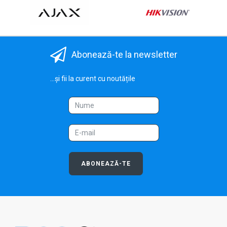
Abonează-te la newsletter
...și fii la curent cu noutățile
ABONEAZĂ-TE