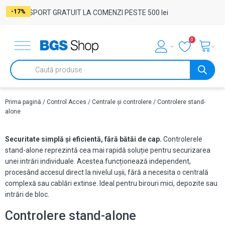
-17%
-17%
-17%
-17%
-17%
-17%
-17%
TRANSPORT GRATUIT LA COMENZI PESTE 500 lei
0
Products
search
Prima pagină
/
Control Acces
/
Centrale și controlere
/ Controlere stand-
alone
Securitate simplă și eficientă, fără bătăi de cap.
Controlerele
stand-alone reprezintă cea mai rapidă soluție pentru securizarea
unei intrări individuale. Acestea funcționează independent,
procesând accesul direct la nivelul ușii, fără a necesita o centrală
complexă sau cablări extinse. Ideal pentru birouri mici, depozite sau
intrări de bloc.
Controlere stand-alone