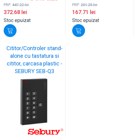
PRP:
447.22
lei
PRP:
201.25
lei
372.68
lei
167.71
lei
Stoc epuizat
Stoc epuizat
Cititor/Controler stand-
alone cu tastatura si
cititor, carcasa plastic -
SEBURY SEB-Q3