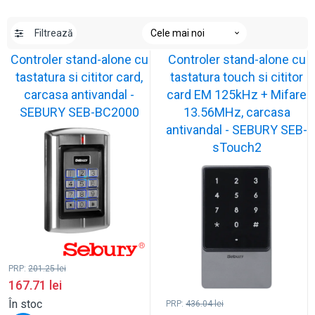
Filtrează
Controler stand-alone cu
Controler stand-alone cu
tastatura si cititor card,
tastatura touch si cititor
carcasa antivandal -
card EM 125kHz + Mifare
SEBURY SEB-BC2000
13.56MHz, carcasa
antivandal - SEBURY SEB-
sTouch2
PRP:
201.25
lei
167.71
lei
În stoc
PRP:
436.04
lei