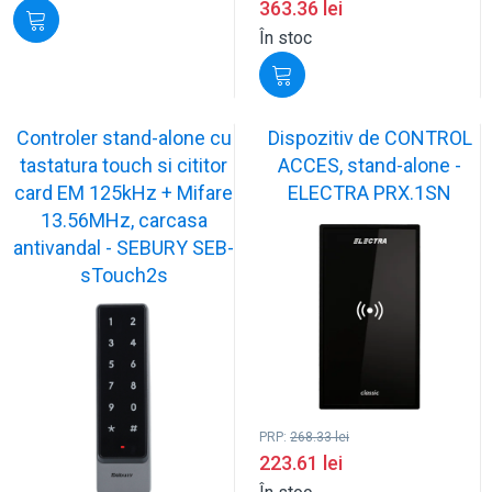
363.36
lei
În stoc
Controler stand-alone cu
Dispozitiv de CONTROL
tastatura touch si cititor
ACCES, stand-alone -
card EM 125kHz + Mifare
ELECTRA PRX.1SN
13.56MHz, carcasa
antivandal - SEBURY SEB-
sTouch2s
PRP:
268.33
lei
223.61
lei