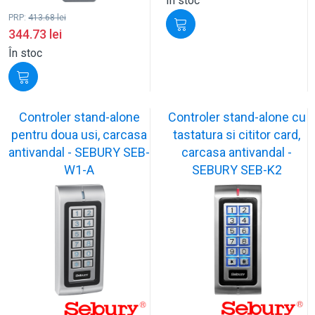
În stoc
PRP:
413.68
lei
344.73
lei
În stoc
Controler stand-alone
Controler stand-alone cu
pentru doua usi, carcasa
tastatura si cititor card,
antivandal - SEBURY SEB-
carcasa antivandal -
W1-A
SEBURY SEB-K2