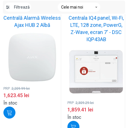
Filtrează
Centrală Alarmă Wireless
Centrala IQ4 panel, Wi-Fi,
Ajax HUB 2 Albă
LTE, 128 zone, PowerG,
Z-Wave, ecran 7' - DSC
IQP43AB
PRP:
2,209.99
lei
1,623.45
lei
În stoc
PRP:
2,309.29
lei
1,859.41
lei
În stoc