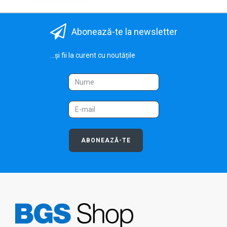
Abonează-te la newsletter
...și fii la curent cu noutățile
ABONEAZĂ-TE