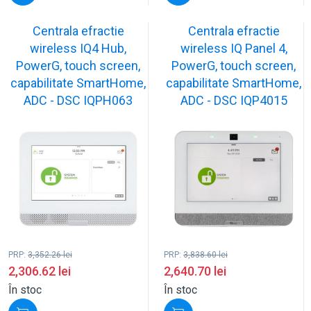
Centrala efractie
Centrala efractie
wireless IQ4 Hub,
wireless IQ Panel 4,
PowerG, touch screen,
PowerG, touch screen,
capabilitate SmartHome,
capabilitate SmartHome,
ADC - DSC IQPH063
ADC - DSC IQP4015
PRP:
3,352.26
lei
PRP:
3,838.60
lei
2,306.62
lei
2,640.70
lei
În stoc
În stoc