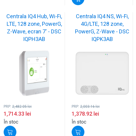
Centrala IQ4 Hub, Wi-Fi,
Centrala IQ4 NS, Wi-Fi,
LTE, 128 zone, PowerG,
4G/LTE, 128 zone,
Z-Wave, ecran 7' - DSC
PowerG, Z-Wave - DSC
IQPH3AB
IQPK3AB
PRP:
2,482.05
lei
PRP:
2,003.16
lei
1,714.33
lei
1,378.92
lei
În stoc
În stoc