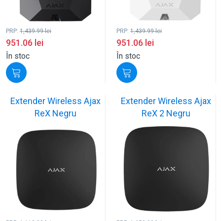
PRP:
1,439.99
lei
PRP:
1,439.99
lei
951.06
lei
951.06
lei
În stoc
În stoc
Extender Wireless Ajax
Extender Wireless Ajax
ReX Negru
ReX 2 Negru