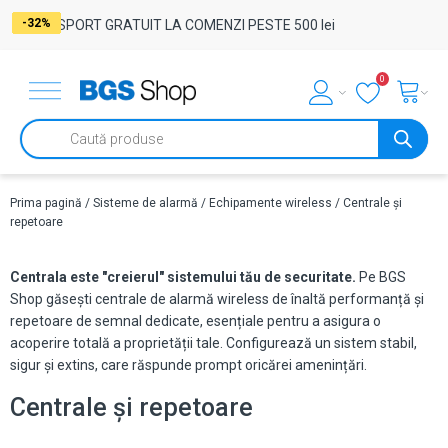
-27%
-19%
-31%
-31%
-31%
-31%
-31%
-31%
-31%
-31%
-31%
-32%
-32%
-15%
-34%
-34%
-34%
-34%
-32%
-32%
-32%
TRANSPORT GRATUIT LA COMENZI PESTE 500 lei
0
Products
search
Prima pagină
/
Sisteme de alarmă
/
Echipamente wireless
/ Centrale și
repetoare
Centrala este "creierul" sistemului tău de securitate.
Pe BGS
Shop găsești centrale de alarmă wireless de înaltă performanță și
repetoare de semnal dedicate, esențiale pentru a asigura o
acoperire totală a proprietății tale. Configurează un sistem stabil,
sigur și extins, care răspunde prompt oricărei amenințări.
Centrale și repetoare