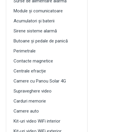
Surse de alimentare alarmă
Module și comunicatoare
Acumulatori și baterii
Sirene sisteme alarmă
Butoane și pedale de panică
Perimetrale
Contacte magnetice
Centrale efracție
Camere cu Panou Solar 4G
Supraveghere video
Carduri memorie
Camere auto
Kit-uri video WiFi interior
Kit-uri video WiFi exterior