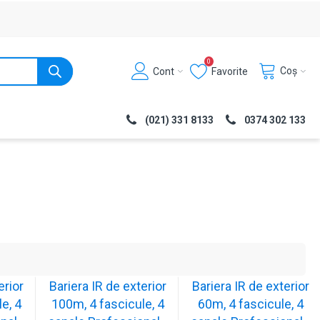
0
Coș
Cont
Favorite
(021) 331 8133
0374 302 133
erior
Bariera IR de exterior
Bariera IR de exterior
e, 4
100m, 4 fascicule, 4
60m, 4 fascicule, 4