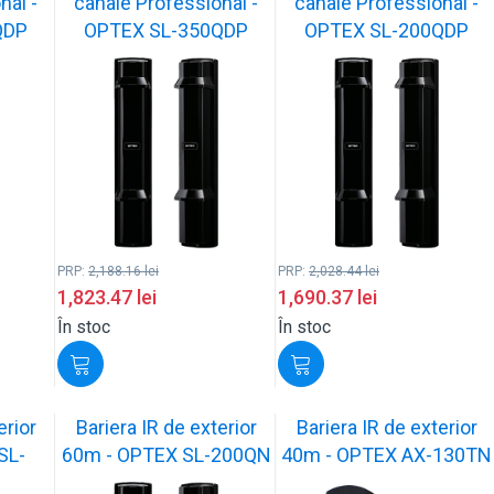
nal -
canale Professional -
canale Professional -
QDP
OPTEX SL-350QDP
OPTEX SL-200QDP
PRP:
2,188.16
lei
PRP:
2,028.44
lei
1,823.47
lei
1,690.37
lei
În stoc
În stoc
erior
Bariera IR de exterior
Bariera IR de exterior
SL-
60m - OPTEX SL-200QN
40m - OPTEX AX-130TN