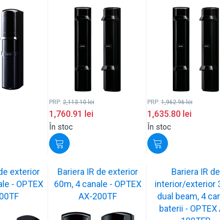
PRP:
2,113.10
lei
PRP:
1,962.96
lei
1,760.91
lei
1,635.80
lei
În stoc
În stoc
de exterior
Bariera IR de exterior
Bariera IR de
ale - OPTEX
60m, 4 canale - OPTEX
interior/exterior
00TF
AX-200TF
dual beam, 4 can
baterii - OPTEX