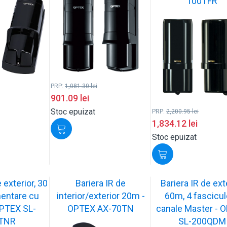
100TFR
PRP:
1,081.30
lei
901.09
lei
Stoc epuizat
PRP:
2,200.95
lei
1,834.12
lei
Stoc epuizat
 exterior, 30
Bariera IR de
Bariera IR de ext
mentare cu
interior/exterior 20m -
60m, 4 fascicul
OPTEX SL-
OPTEX AX-70TN
canale Master - 
TNR
SL-200QDM