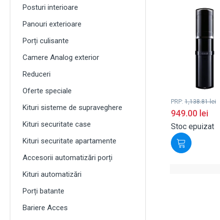
Posturi interioare
Panouri exterioare
Porți culisante
Camere Analog exterior
Reduceri
Oferte speciale
PRP:
1,138.81
lei
Kituri sisteme de supraveghere
949.00
lei
Kituri securitate case
Stoc epuizat
Kituri securitate apartamente
Accesorii automatizări porți
Kituri automatizări
Porți batante
Bariere Acces