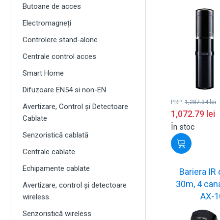
Butoane de acces
Electromagneți
Controlere stand-alone
Centrale control acces
Smart Home
Difuzoare EN54 si non-EN
PRP:
1,287.34
lei
Avertizare, Control și Detectoare
1,072.79
lei
Cablate
În stoc
Senzoristică cablată
Centrale cablate
Echipamente cablate
Bariera IR 
30m, 4 can
Avertizare, control și detectoare
AX-1
wireless
Senzoristică wireless