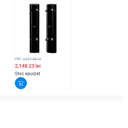
PRP:
2,577.88
lei
2,148.23
lei
Stoc epuizat