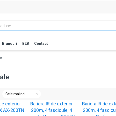
Branduri
B2B
Contact
le
ale
ele
ai
de exterior
Bariera IR de exterior
Bariera IR de ext
oi
X AX-200TN
200m, 4 fascicule, 4
200m, 4 fascicul