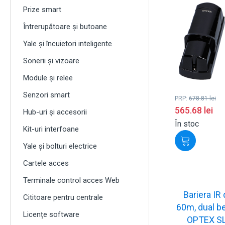
Prize smart
Întrerupătoare și butoane
Yale și încuietori inteligente
Sonerii și vizoare
Module și relee
Senzori smart
PRP:
678.81
lei
565.68
lei
Hub-uri și accesorii
În stoc
Kit-uri interfoane
Yale și bolturi electrice
Cartele acces
Terminale control acces Web
Bariera IR 
Cititoare pentru centrale
60m, dual be
Licențe software
OPTEX S