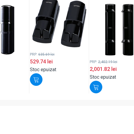
PRP:
635.69
lei
529.74
lei
PRP:
2,402.19
lei
2,001.82
lei
Stoc epuizat
Stoc epuizat