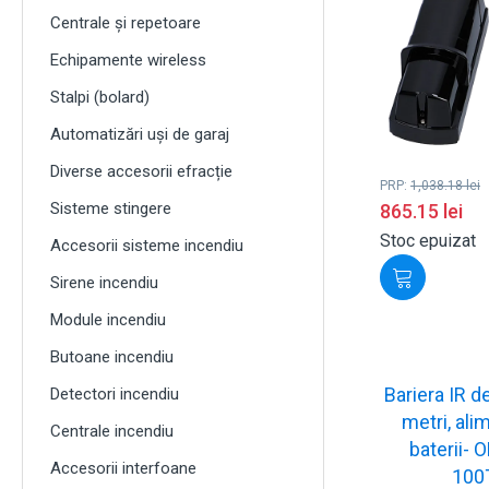
Centrale și repetoare
Echipamente wireless
Stalpi (bolard)
Automatizări uși de garaj
Diverse accesorii efracție
PRP:
1,038.18
lei
Sisteme stingere
865.15
lei
Stoc epuizat
Accesorii sisteme incendiu
Sirene incendiu
Module incendiu
Butoane incendiu
Bariera IR de
Detectori incendiu
metri, ali
Centrale incendiu
baterii- 
Accesorii interfoane
100