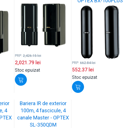
OPTEX BX-100PLUS
PRP:
2,426.15
lei
2,021.79
lei
PRP:
662.84
lei
552.37
lei
Stoc epuizat
Stoc epuizat
erior
Bariera IR de exterior
e, 4
100m, 4 fascicule, 4
OPTEX
canale Master - OPTEX
SL-350QDM