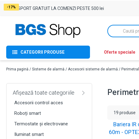
-17%
-17%
-17%
-17%
-17%
-17%
-17%
-17%
-17%
-17%
-17%
-17%
-17%
-17%
-17%
-17%
-17%
-17%
-17%
TRANSPORT GRATUIT LA COMENZI PESTE 500 lei
Products
search
CATEGORII PRODUSE
Oferte speciale
Prima pagină
/
Sisteme de alarmă
/
Accesorii sisteme de alarmă
/ Perimetra
Perimetr
Afișează toate categoriile
Accesorii control acces
C
19 produse
Roboți smart
m
Termostate și electrovane
Bariera IR 
n
60m - OPTE
Iluminat smart