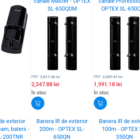
canale Master - OPTEX
canale Professio
SL-650QDM
OPTEX SL-650
PRP:
2,817.46
lei
PRP:
2,389.41
lei
2,347.88
lei
1,991.18
lei
În stoc
În stoc
de exterior
Bariera IR de exterior
Bariera IR de ext
am, baterii -
200m - OPTEX SL-
100m - OPTEX 
L-200TNR
650QN
350QN