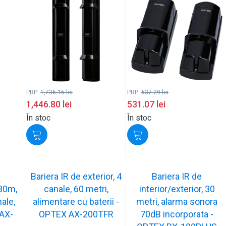
PRP:
1,736.15
lei
PRP:
637.29
lei
1,446.80
lei
531.07
lei
În stoc
În stoc
Bariera IR de exterior, 4
Bariera IR de
 30m,
canale, 60 metri,
interior/exterior, 30
ale,
alimentare cu baterii -
metri, alarma sonora
 AX-
OPTEX AX-200TFR
70dB incorporata -