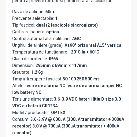
pentru a preveni formarea ghetii in fata fasciculului.
Raza de actiune:
60m
Frecvente selectabile:
1
Tip fascicol:
dual (2 fascicole sincronizate)
Calibrare bariera:
optica
Control automat al amplificarii:
AGC
Unghiul de aliniere (grade):
Â±90° orizontal Â±5° vertical
Temperatura de functionare:
-20°C la + 60°C
Clasa de protectie:
IP65
Dimensiuni:
295mm x 69mm x 117mm
Greutate:
1.2Kg
Timp intrerupere fascicol:
50 100 250 500 ms
Altele:
iesire de alarma NC iesire de alarma tamper NC
low battery NC
Tensiune alimentare:
3.6-3.9 VDC baterii litiu D size 3.0
VDC cu baterii CR123A
Model / producator:
OPTEX
Consum:
3.6-3.9V @ 600uA (300uA transmitator + 300uA
receptor) 3.0 V @ 700uA (300uA transmitator + 400uA
receptor)