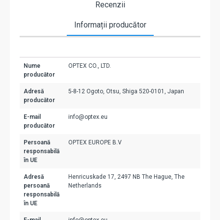
Recenzii
Informații producător
Nume
OPTEX CO., LTD.
producător
Adresă
5-8-12 Ogoto, Otsu, Shiga 520-0101, Japan
producător
E-mail
info@optex.eu
producător
Persoană
OPTEX EUROPE B.V
responsabilă
în UE
Adresă
Henricuskade 17, 2497 NB The Hague, The
persoană
Netherlands
responsabilă
în UE