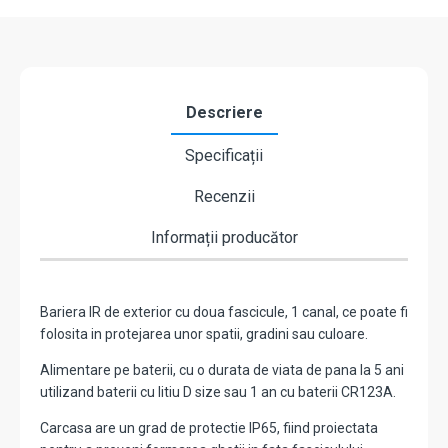
OPTEX
SL-
200TNR
Descriere
Specificații
Recenzii
Informații producător
Bariera IR de exterior cu doua fascicule, 1 canal, ce poate fi
folosita in protejarea unor spatii, gradini sau culoare.
Alimentare pe baterii, cu o durata de viata de pana la 5 ani
utilizand baterii cu litiu D size sau 1 an cu baterii CR123A.
Carcasa are un grad de protectie IP65, fiind proiectata