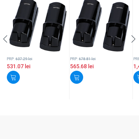
PRP:
637.29
lei
PRP:
678.81
lei
PR
531.07
lei
565.68
lei
1,