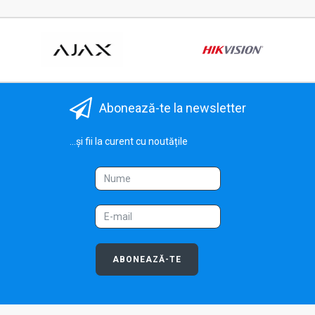
Abonează-te la newsletter
...și fii la curent cu noutățile
ABONEAZĂ-TE