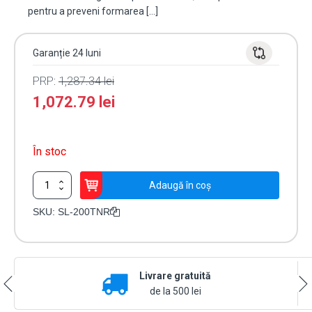
pentru a preveni formarea […]
Garanție 24 luni
PRP:
1,287.34
lei
1,072.79
lei
În stoc
Cantitate
Adaugă în coș
Bariera
IR
SKU:
SL-200TNR
de
exterior
60m,
dual
Livrare gratuită
beam,
baterii
de la 500 lei
-