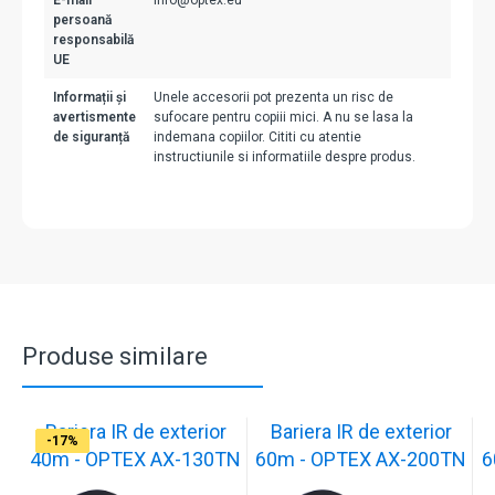
E-mail
info@optex.eu
persoană
responsabilă
UE
Informații și
Unele accesorii pot prezenta un risc de
avertismente
sufocare pentru copiii mici. A nu se lasa la
de siguranță
indemana copiilor. Cititi cu atentie
instructiunile si informatiile despre produs.
Produse similare
Bariera IR de exterior
Bariera IR de exterior
-17%
-17%
-17%
-17%
-17%
-17%
-17%
-17%
-17%
40m - OPTEX AX-130TN
60m - OPTEX AX-200TN
6