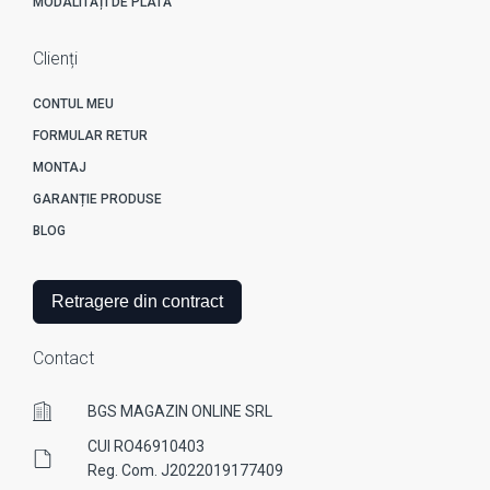
MODALITĂȚI DE PLATĂ
Clienți
CONTUL MEU
FORMULAR RETUR
MONTAJ
GARANȚIE PRODUSE
BLOG
Retragere din contract
Contact
BGS MAGAZIN ONLINE SRL
CUI RO46910403
Reg. Com. J2022019177409