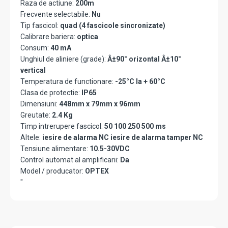
Raza de actiune:
200m
Frecvente selectabile:
Nu
Tip fascicol:
quad (4 fascicole sincronizate)
Calibrare bariera:
optica
Consum:
40 mA
Unghiul de aliniere (grade):
Â±90° orizontal Â±10°
vertical
Temperatura de functionare:
-25°C la + 60°C
Clasa de protectie:
IP65
Dimensiuni:
448mm x 79mm x 96mm
Greutate:
2.4 Kg
Timp intrerupere fascicol:
50 100 250 500 ms
Altele:
iesire de alarma NC iesire de alarma tamper NC
Tensiune alimentare:
10.5-30VDC
Control automat al amplificarii:
Da
Model / producator:
OPTEX
"