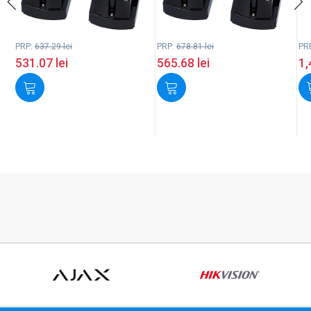
PRP:
637.29
lei
PRP:
678.81
lei
PR
531.07
lei
565.68
lei
1,