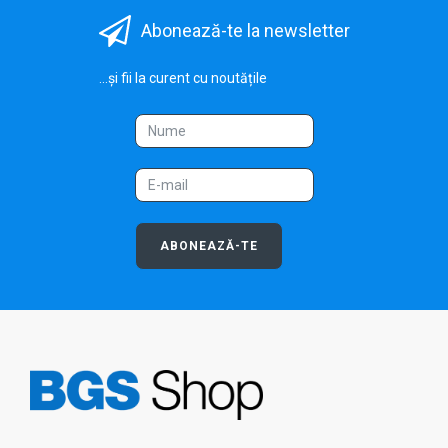
Abonează-te la newsletter
...și fii la curent cu noutățile
ABONEAZĂ-TE