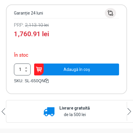
Garanție 24 luni
PRP:
2,113.10
lei
1,760.91
lei
În stoc
Cantitate
Adaugă în coș
Bariera
IR
SKU:
SL-650QN
de
exterior
200m
-
Livrare gratuită
OPTEX
SL-
de la 500 lei
650QN