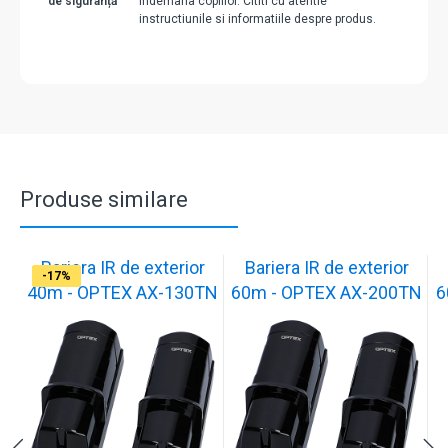
de siguranță
indemana copiilor. Cititi cu atentie
instructiunile si informatiile despre produs.
Produse similare
Bariera IR de exterior
Bariera IR de exterior
-17%
-17%
-17%
-17%
-17%
-17%
-17%
-17%
-17%
40m - OPTEX AX-130TN
60m - OPTEX AX-200TN
6