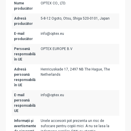
Nume
OPTEX CO., LTD.
producător
Adresă
5-8-12 Ogoto, Otsu, Shiga 520-0101, Japan
producător
E-mail
info@optex.eu
producător
Persoană
OPTEX EUROPE B.V
responsabilă
în UE
Adresă
Henricuskade 17, 2497 NB The Hague, The
persoană
Netherlands
responsabilă
în UE
E-mail
info@optex.eu
persoană
responsabilă
UE
Informații și
Unele accesorii pot prezenta un risc de
avertismente
sufocare pentru copiii mici. A nu se lasa la