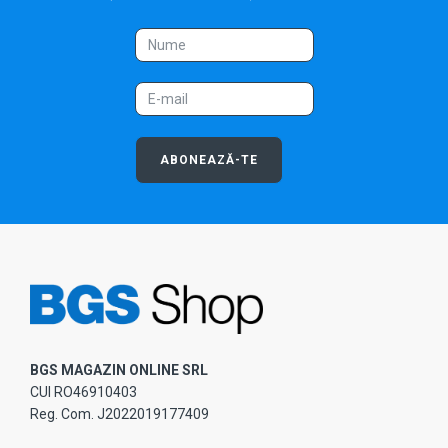
ABONEAZĂ-TE
BGS MAGAZIN ONLINE SRL
CUI RO46910403
Reg. Com. J2022019177409