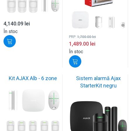
4,140.09
lei
În stoc
PRP:
1,700.00
lei
1,489.00
lei
În stoc
Kit AJAX Alb - 6 zone
Sistem alarmă Ajax
StarterKit negru