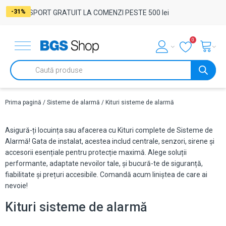
-20%
-12%
-9%
-29%
-29%
-29%
-29%
-29%
-12%
-31%
TRANSPORT GRATUIT LA COMENZI PESTE 500 lei
0
Products
search
Prima pagină
/
Sisteme de alarmă
/ Kituri sisteme de alarmă
Asigură-ți locuința sau afacerea cu Kituri complete de Sisteme de
Alarmă! Gata de instalat, acestea includ centrale, senzori, sirene și
accesorii esențiale pentru protecție maximă. Alege soluții
performante, adaptate nevoilor tale, și bucură-te de siguranță,
fiabilitate și prețuri accesibile. Comandă acum liniștea de care ai
nevoie!
Kituri sisteme de alarmă