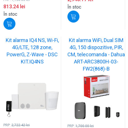
813.24
lei
În stoc
În stoc
Kit alarma IQ4 NS, Wi-Fi,
Kit alarma WiFi, Dual SIM
4G/LTE, 128 zone,
4G, 150 dispozitive, PIR,
PowerG, Z-Wave - DSC
CM, telecomanda - Dahua
KIT.IQ4NS
ART-ARC3800H-03-
FW2(868)-B
PRP:
2,722.42
lei
PRP:
1,700.00
lei