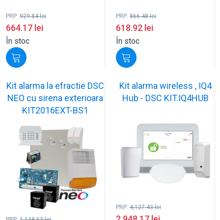
PRP:
929.84
lei
PRP:
866.48
lei
664.17
lei
618.92
lei
În stoc
În stoc
Kit alarma la efractie DSC
Kit alarma wireless , IQ4
NEO cu sirena exterioara
Hub - DSC KIT.IQ4HUB
KIT2016EXT-BS1
PRP:
4,127.43
lei
2,948.17
lei
PRP:
1,138.53
lei