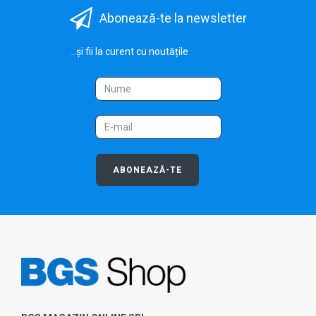
Abonează-te la newsletter
...și fii la curent cu noutățile
ABONEAZĂ-TE