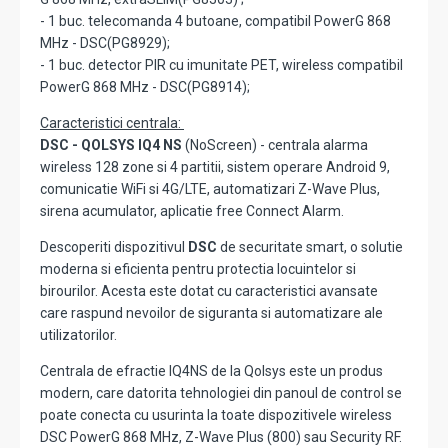
- 1 buc. telecomanda 4 butoane, compatibil PowerG 868
MHz - DSC(PG8929);
- 1 buc. detector PIR cu imunitate PET, wireless compatibil
PowerG 868 MHz - DSC(PG8914);
Caracteristici centrala:
DSC - QOLSYS IQ4 NS
(NoScreen) - centrala alarma
wireless 128 zone si 4 partitii, sistem operare Android 9,
comunicatie WiFi si 4G/LTE, automatizari Z-Wave Plus,
sirena acumulator, aplicatie free Connect Alarm.
Descoperiti dispozitivul
DSC
de securitate smart, o solutie
moderna si eficienta pentru protectia locuintelor si
birourilor. Acesta este dotat cu caracteristici avansate
care raspund nevoilor de siguranta si automatizare ale
utilizatorilor.
Centrala de efractie IQ4NS de la Qolsys este un produs
modern, care datorita tehnologiei din panoul de control se
poate conecta cu usurinta la toate dispozitivele wireless
DSC PowerG 868 MHz, Z-Wave Plus (800) sau Security RF.