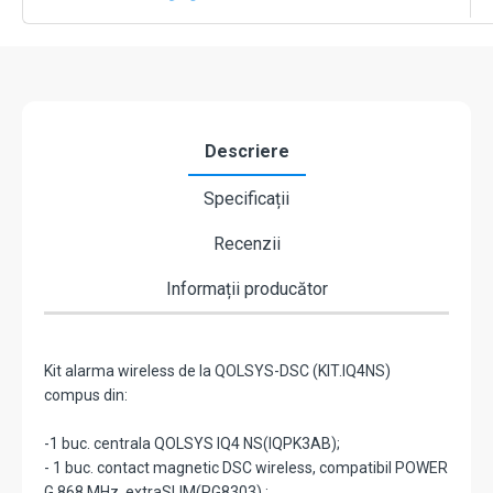
zone,
PowerG,
Z-
Wave
-
DSC
KIT.IQ4NS
Descriere
Specificații
Recenzii
Informații producător
Kit alarma wireless de la QOLSYS-DSC
(KIT.IQ4NS)
compus din:
-1 buc. centrala QOLSYS IQ4 NS(IQPK3AB);
- 1 buc. contact magnetic DSC wireless, compatibil POWER
G 868 MHz, extraSLIM(PG8303) ;