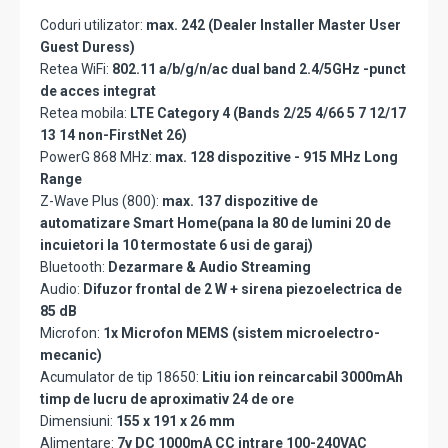
Coduri utilizator:
max. 242 (Dealer Installer Master User
Guest Duress)
Retea WiFi:
802.11 a/b/g/n/ac dual band 2.4/5GHz -punct
de acces integrat
Retea mobila:
LTE Category 4 (Bands 2/25 4/66 5 7 12/17
13 14 non-FirstNet 26)
PowerG 868 MHz:
max. 128 dispozitive - 915 MHz Long
Range
Z-Wave Plus (800):
max. 137 dispozitive de
automatizare Smart Home(pana la 80 de lumini 20 de
incuietori la 10 termostate 6 usi de garaj)
Bluetooth:
Dezarmare & Audio Streaming
Audio:
Difuzor frontal de 2 W + sirena piezoelectrica de
85 dB
Microfon:
1x Microfon MEMS (sistem microelectro-
mecanic)
Acumulator de tip 18650:
Litiu ion reincarcabil 3000mAh
timp de lucru de aproximativ 24 de ore
Dimensiuni:
155 x 191 x 26 mm
Alimentare:
7v DC 1000mA CC intrare 100-240VAC