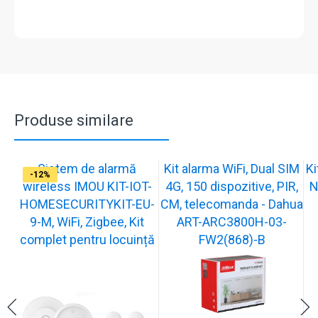
Produse similare
Sistem de alarmă
Kit alarma WiFi, Dual SIM
Ki
-31%
-12%
-29%
-29%
-29%
-29%
-9%
-20%
-12%
wireless IMOU KIT-IOT-
4G, 150 dispozitive, PIR,
N
HOMESECURITYKIT-EU-
CM, telecomanda - Dahua
9-M, WiFi, Zigbee, Kit
ART-ARC3800H-03-
complet pentru locuință
FW2(868)-B