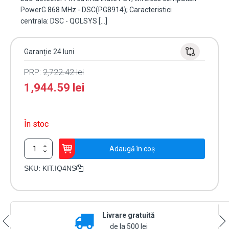
PowerG 868 MHz - DSC(PG8914); Caracteristici
centrala: DSC - QOLSYS […]
Garanție 24 luni
PRP:
2,722.42
lei
1,944.59
lei
În stoc
Cantitate
Adaugă în coș
Kit
alarma
SKU:
KIT.IQ4NS
IQ4
NS,
Wi-
Fi,
Livrare gratuită
4G/LTE,
128
de la 500 lei