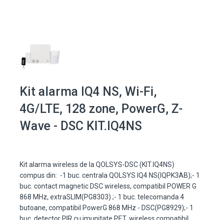
Kit alarma IQ4 NS, Wi-Fi,
4G/LTE, 128 zone, PowerG, Z-
Wave - DSC KIT.IQ4NS
Kit alarma wireless de la QOLSYS-DSC (KIT.IQ4NS)
compus din: -1 buc. centrala QOLSYS IQ4 NS(IQPK3AB);- 1
buc. contact magnetic DSC wireless, compatibil POWER G
868 MHz, extraSLIM(PG8303) ;- 1 buc. telecomanda 4
butoane, compatibil PowerG 868 MHz - DSC(PG8929);- 1
buc. detector PIR cu imunitate PET, wireless compatibil