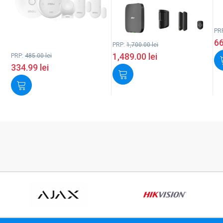
PR
6
PRP:
1,700.00
lei
1,489.00
lei
PRP:
485.00
lei
334.99
lei