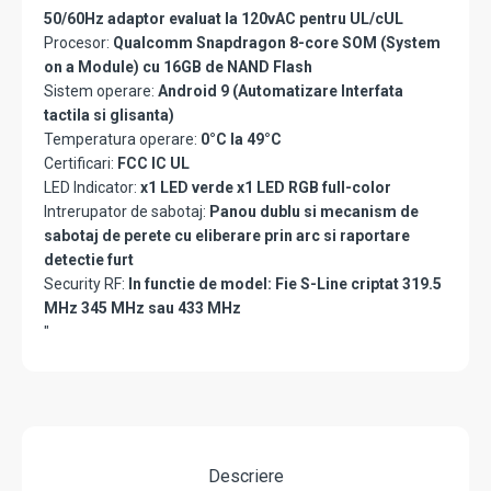
50/60Hz adaptor evaluat la 120vAC pentru UL/cUL
Procesor:
Qualcomm Snapdragon 8-core SOM (System
on a Module) cu 16GB de NAND Flash
Sistem operare:
Android 9 (Automatizare Interfata
tactila si glisanta)
Temperatura operare:
0°C la 49°C
Certificari:
FCC IC UL
LED Indicator:
x1 LED verde x1 LED RGB full-color
Intrerupator de sabotaj:
Panou dublu si mecanism de
sabotaj de perete cu eliberare prin arc si raportare
detectie furt
Security RF:
In functie de model: Fie S-Line criptat 319.5
MHz 345 MHz sau 433 MHz
"
Descriere