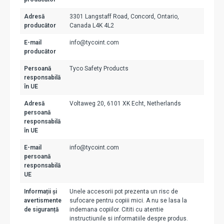
Adresă
3301 Langstaff Road, Concord, Ontario,
producător
Canada L4K 4L2
E-mail
info@tycoint.com
producător
Persoană
Tyco Safety Products
responsabilă
în UE
Adresă
Voltaweg 20, 6101 XK Echt, Netherlands
persoană
responsabilă
în UE
E-mail
info@tycoint.com
persoană
responsabilă
UE
Informații și
Unele accesorii pot prezenta un risc de
avertismente
sufocare pentru copiii mici. A nu se lasa la
de siguranță
indemana copiilor. Cititi cu atentie
instructiunile si informatiile despre produs.