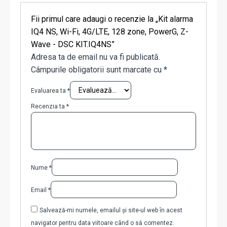
Fii primul care adaugi o recenzie la „Kit alarma
IQ4 NS, Wi-Fi, 4G/LTE, 128 zone, PowerG, Z-
Wave - DSC KIT.IQ4NS”
Adresa ta de email nu va fi publicată.
Câmpurile obligatorii sunt marcate cu
*
Evaluarea ta
*
Recenzia ta
*
Nume
*
Email
*
Salvează-mi numele, emailul și site-ul web în acest
navigator pentru data viitoare când o să comentez.