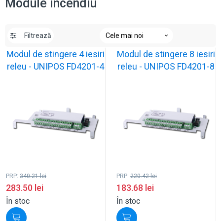
Module incendiu
Filtrează
Modul de stingere 4 iesiri
Modul de stingere 8 iesiri
releu - UNIPOS FD4201-4
releu - UNIPOS FD4201-8
PRP:
340.21
lei
PRP:
220.42
lei
283.50
lei
183.68
lei
În stoc
În stoc