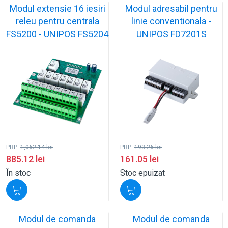
Modul extensie 16 iesiri
Modul adresabil pentru
releu pentru centrala
linie conventionala -
FS5200 - UNIPOS FS5204
UNIPOS FD7201S
PRP:
1,062.14
lei
PRP:
193.26
lei
885.12
lei
161.05
lei
În stoc
Stoc epuizat
Modul de comanda
Modul de comanda