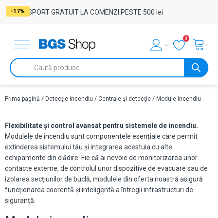
-17%
-17%
-17%
-17%
-17%
-17%
-17%
-17%
TRANSPORT GRATUIT LA COMENZI PESTE 500 lei
0
Products
search
Prima pagină
/
Detecție incendiu
/
Centrale și detecție
/ Module incendiu
Flexibilitate și control avansat pentru sistemele de incendiu.
Modulele de incendiu sunt componentele esențiale care permit
extinderea sistemului tău și integrarea acestuia cu alte
echipamente din clădire. Fie că ai nevoie de monitorizarea unor
contacte externe, de controlul unor dispozitive de evacuare sau de
izolarea secțiunilor de buclă, modulele din oferta noastră asigură
funcționarea coerentă și inteligentă a întregii infrastructuri de
siguranță.