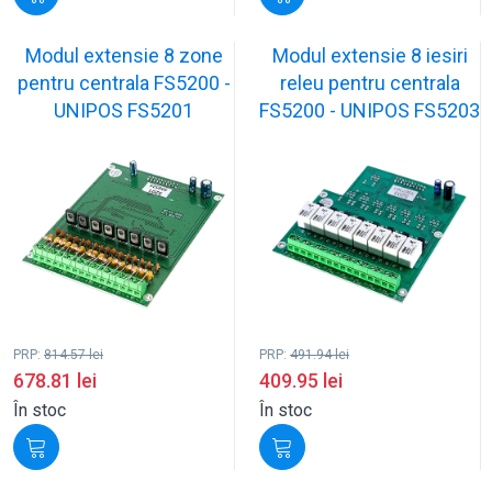
Modul extensie 8 zone
Modul extensie 8 iesiri
pentru centrala FS5200 -
releu pentru centrala
UNIPOS FS5201
FS5200 - UNIPOS FS5203
PRP:
814.57
lei
PRP:
491.94
lei
678.81
lei
409.95
lei
În stoc
În stoc