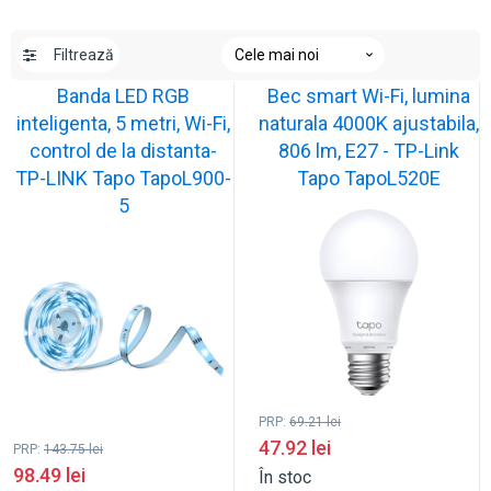
Filtrează
Banda LED RGB
Bec smart Wi-Fi, lumina
inteligenta, 5 metri, Wi-Fi,
naturala 4000K ajustabila,
control de la distanta-
806 lm, E27 - TP-Link
TP-LINK Tapo TapoL900-
Tapo TapoL520E
5
PRP:
69.21
lei
47.92
lei
PRP:
143.75
lei
98.49
lei
În stoc