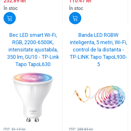
252.89
lei
110.47
lei
În stoc
În stoc
Bec LED smart Wi-Fi,
Banda LED RGBW
RGB, 2200-6500K,
inteligenta, 5 metri, Wi-Fi,
intensitate ajustabila,
control de la distanta -
350 lm, GU10 - TP-Link
TP-LINK Tapo TapoL930-
Tapo TapoL630
5
PRP:
81.19
lei
PRP:
288.83
lei