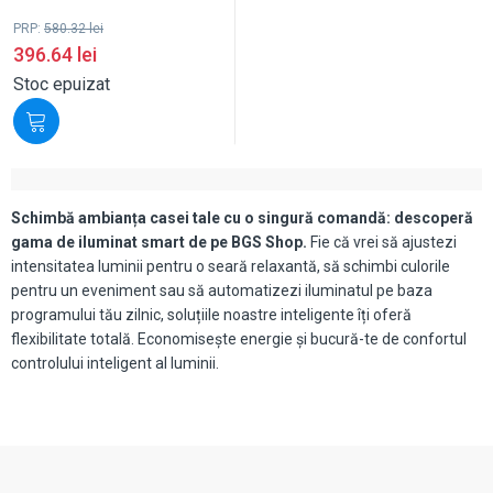
PRP:
580.32
lei
396.64
lei
Stoc epuizat
Schimbă ambianța casei tale cu o singură comandă: descoperă
gama de iluminat smart de pe BGS Shop.
Fie că vrei să ajustezi
intensitatea luminii pentru o seară relaxantă, să schimbi culorile
pentru un eveniment sau să automatizezi iluminatul pe baza
programului tău zilnic, soluțiile noastre inteligente îți oferă
flexibilitate totală. Economisește energie și bucură-te de confortul
controlului inteligent al luminii.