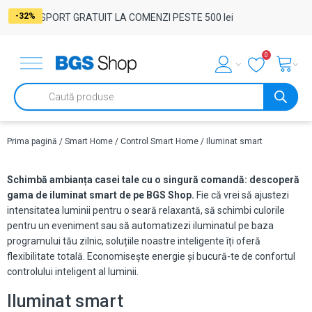
-31%
-31%
-31%
-32%
-31%
-31%
-32%
-32%
-32%
TRANSPORT GRATUIT LA COMENZI PESTE 500 lei
0
Products
search
Prima pagină
/
Smart Home
/
Control Smart Home
/ Iluminat smart
Schimbă ambianța casei tale cu o singură comandă: descoperă
gama de iluminat smart de pe BGS Shop.
Fie că vrei să ajustezi
intensitatea luminii pentru o seară relaxantă, să schimbi culorile
pentru un eveniment sau să automatizezi iluminatul pe baza
programului tău zilnic, soluțiile noastre inteligente îți oferă
flexibilitate totală. Economisește energie și bucură-te de confortul
controlului inteligent al luminii.
Iluminat smart