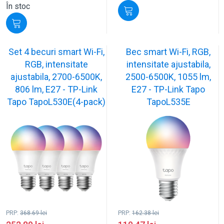
În stoc
Set 4 becuri smart Wi-Fi,
Bec smart Wi-Fi, RGB,
RGB, intensitate
intensitate ajustabila,
ajustabila, 2700-6500K,
2500-6500K, 1055 lm,
806 lm, E27 - TP-Link
E27 - TP-Link Tapo
Tapo TapoL530E(4-pack)
TapoL535E
PRP:
368.69
lei
PRP:
162.38
lei