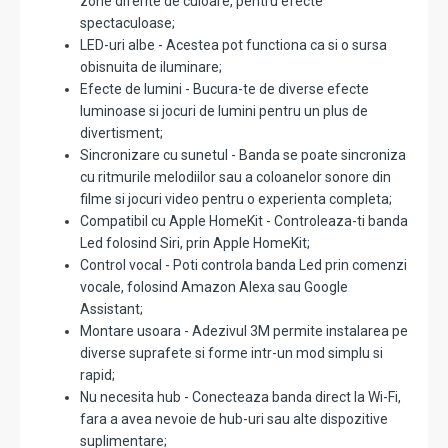
zone diferite de culoare, pentru efecte
spectaculoase;
LED-uri albe - Acestea pot functiona ca si o sursa
obisnuita de iluminare;
Efecte de lumini - Bucura-te de diverse efecte
luminoase si jocuri de lumini pentru un plus de
divertisment;
Sincronizare cu sunetul - Banda se poate sincroniza
cu ritmurile melodiilor sau a coloanelor sonore din
filme si jocuri video pentru o experienta completa;
Compatibil cu Apple HomeKit - Controleaza-ti banda
Led folosind Siri, prin Apple HomeKit;
Control vocal - Poti controla banda Led prin comenzi
vocale, folosind Amazon Alexa sau Google
Assistant;
Montare usoara - Adezivul 3M permite instalarea pe
diverse suprafete si forme intr-un mod simplu si
rapid;
Nu necesita hub - Conecteaza banda direct la Wi-Fi,
fara a avea nevoie de hub-uri sau alte dispozitive
suplimentare;