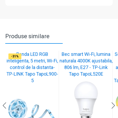
Produse similare
Banda LED RGB
Bec smart Wi-Fi, lumina
S
-31%
-31%
-31%
-32%
-31%
inteligenta, 5 metri, Wi-Fi,
naturala 4000K ajustabila,
control de la distanta-
806 lm, E27 - TP-Link
a
TP-LINK Tapo TapoL900-
Tapo TapoL520E
5
T