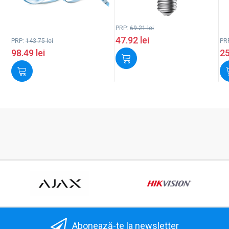
PRP:
69.21
lei
47.92
lei
PRP:
143.75
lei
PR
98.49
lei
2
Abonează-te la newsletter