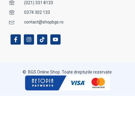
(021) 331 8133
0374 302 133
contact@shopbgs.ro
© BGS Online Shop. Toate drepturile rezervate.