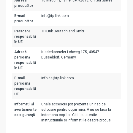
Adresă
10 Mauchly, Irvine, CA 92618, United States
producător
E-mail
info@tp-link.com
producător
Persoană
TP-Link Deutschland GmbH
responsabilă
în UE
Adresă
Niederkasseler Lohweg 175, 40547
persoană
Düsseldorf, Germany
responsabilă
în UE
E-mail
info.de@tp-link.com
persoană
responsabilă
UE
Informații și
Unele accesorii pot prezenta un risc de
avertismente
sufocare pentru copiii mici. A nu se lasa la
de siguranță
indemana copiilor. Cititi cu atentie
instructiunile si informatiile despre produs.