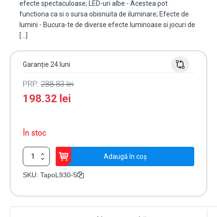
efecte spectaculoase; LED-uri albe - Acestea pot
functiona ca si o sursa obisnuita de iluminare; Efecte de
lumini - Bucura-te de diverse efecte luminoase si jocuri de
[…]
Garanție 24 luni
PRP:
288.83
lei
198.32
lei
În stoc
Cantitate
Adaugă în coș
Banda
LED
SKU:
TapoL930-5
RGBW
inteligenta,
5
metri,