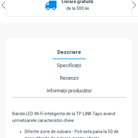
Livrare gratuită
Wi-
Fi,
de la 500 lei
control
de
la
distanta
-
TP-
LINK
Descriere
Tapo
TapoL930-
Specificații
5
Recenzii
Informații producător
Banda LED Wi-Fi inteligenta de la TP-LINK Tapo avand
urmatoarele caracteristici cheie:
Diferite zone de culoare - Poti seta pana la 50 de