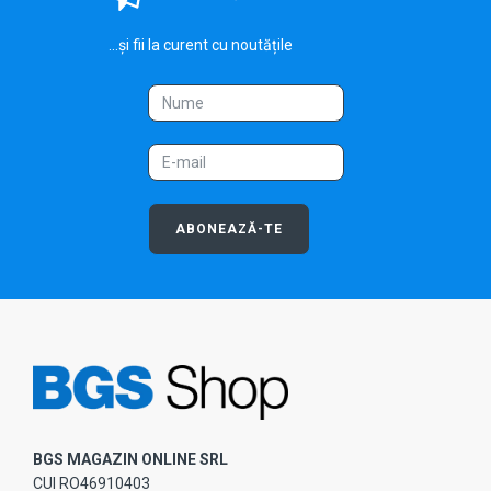
...și fii la curent cu noutățile
ABONEAZĂ-TE
BGS MAGAZIN ONLINE SRL
CUI RO46910403