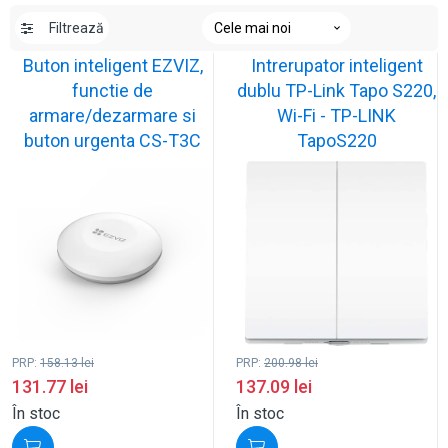
Filtrează
Buton inteligent EZVIZ,
Intrerupator inteligent
functie de
dublu TP-Link Tapo S220,
armare/dezarmare si
Wi-Fi - TP-LINK
buton urgenta CS-T3C
TapoS220
PRP:
158.13
lei
PRP:
200.98
lei
131.77
lei
137.09
lei
În stoc
În stoc