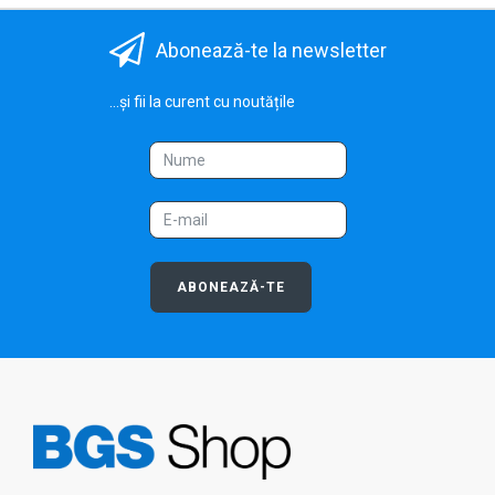
Abonează-te la newsletter
...și fii la curent cu noutățile
ABONEAZĂ-TE