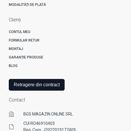
MODALITĂȚI DE PLATĂ
Clienți
CONTUL MEU
FORMULAR RETUR
MONTAJ
GARANȚIE PRODUSE
BLOG
Retragere din contract
Contact
BGS MAGAZIN ONLINE SRL
CUI RO46910403
Reg. Com. J2022019177409