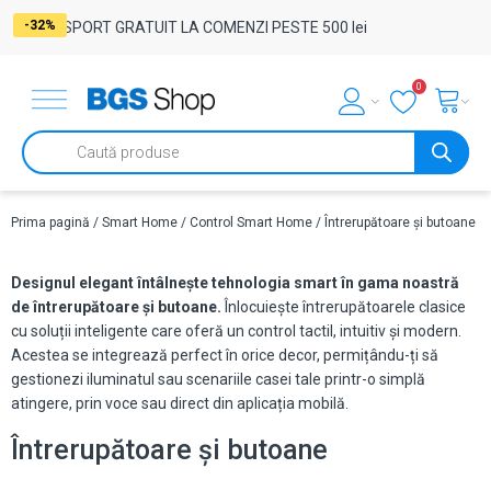
-17%
-32%
-32%
-32%
TRANSPORT GRATUIT LA COMENZI PESTE 500 lei
0
Products
search
Prima pagină
/
Smart Home
/
Control Smart Home
/ Întrerupătoare și butoane
Designul elegant întâlnește tehnologia smart în gama noastră
de întrerupătoare și butoane.
Înlocuiește întrerupătoarele clasice
cu soluții inteligente care oferă un control tactil, intuitiv și modern.
Acestea se integrează perfect în orice decor, permițându-ți să
gestionezi iluminatul sau scenariile casei tale printr-o simplă
atingere, prin voce sau direct din aplicația mobilă.
Întrerupătoare și butoane