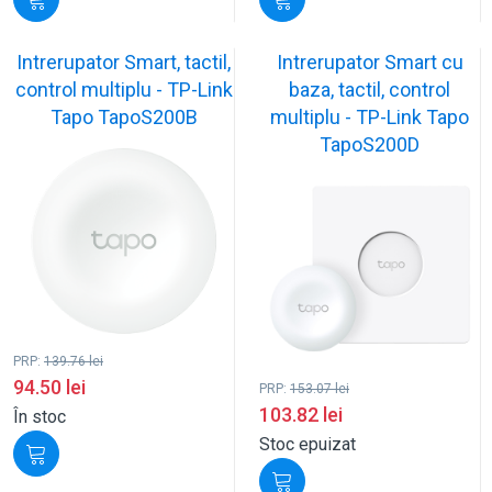
Intrerupator Smart, tactil,
Intrerupator Smart cu
control multiplu - TP-Link
baza, tactil, control
Tapo TapoS200B
multiplu - TP-Link Tapo
TapoS200D
PRP:
139.76
lei
94.50
lei
PRP:
153.07
lei
103.82
lei
În stoc
Stoc epuizat