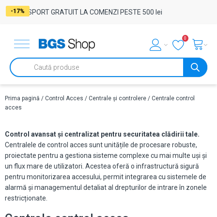
-28%
-16%
-17%
-17%
TRANSPORT GRATUIT LA COMENZI PESTE 500 lei
0
Products
search
Prima pagină
/
Control Acces
/
Centrale și controlere
/ Centrale control
acces
Control avansat și centralizat pentru securitatea clădirii tale.
Centralele de control acces sunt unitățile de procesare robuste,
proiectate pentru a gestiona sisteme complexe cu mai multe uși și
un flux mare de utilizatori. Acestea oferă o infrastructură sigură
pentru monitorizarea accesului, permit integrarea cu sistemele de
alarmă și managementul detaliat al drepturilor de intrare în zonele
restricționate.