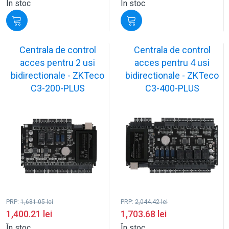
În stoc
În stoc
Centrala de control
Centrala de control
acces pentru 2 usi
acces pentru 4 usi
bidirectionale - ZKTeco
bidirectionale - ZKTeco
C3-200-PLUS
C3-400-PLUS
PRP:
1,681.05
lei
PRP:
2,044.42
lei
1,400.21
lei
1,703.68
lei
În stoc
În stoc