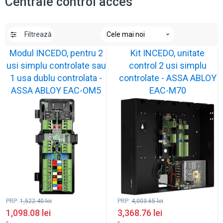
Centrale control acces
Filtrează
Modul INCEDO, pentru 2
Kit INCEDO, unitate
usi simplu controlate sau
control 2 usi simplu
1 usa dublu controlata -
controlate - ASSA ABLOY
ASSA ABLOY EAC-OM5
EAC-M70
PRP:
1,522.40
lei
PRP:
4,003.65
lei
1,098.08
lei
3,368.76
lei