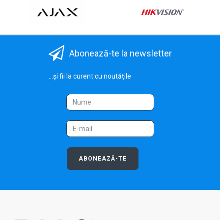
Abonează-te la newsletter
...și fii la curent cu noutățile
ABONEAZĂ-TE