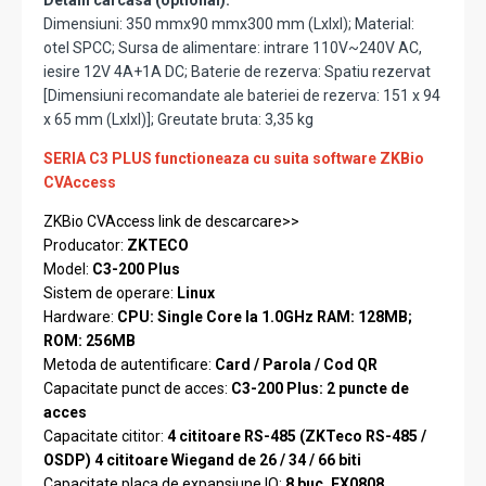
Detalii carcasa (optional):
Dimensiuni: 350 mmx90 mmx300 mm (LxlxI); Material:
otel SPCC; Sursa de alimentare: intrare 110V~240V AC,
iesire 12V 4A+1A DC; Baterie de rezerva: Spatiu rezervat
[Dimensiuni recomandate ale bateriei de rezerva: 151 x 94
x 65 mm (LxlxI)]; Greutate bruta: 3,35 kg
SERIA C3 PLUS functioneaza cu suita software ZKBio
CVAccess
ZKBio CVAccess link de descarcare>>
Producator:
ZKTECO
Model:
C3-200 Plus
Sistem de operare:
Linux
Hardware:
CPU: Single Core la 1.0GHz RAM: 128MB;
ROM: 256MB
Metoda de autentificare:
Card / Parola / Cod QR
Capacitate punct de acces:
C3-200 Plus: 2 puncte de
acces
Capacitate cititor:
4 cititoare RS-485 (ZKTeco RS-485 /
OSDP) 4 cititoare Wiegand de 26 / 34 / 66 biti
Capacitate placa de expansiune IO:
8 buc. EX0808