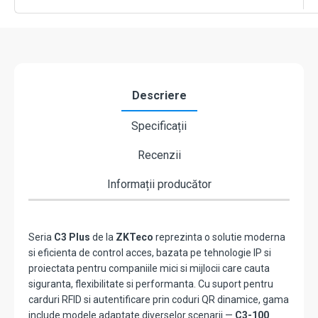
-
ZKTeco
C3-
200-
PLUS
Descriere
Specificații
Recenzii
Informații producător
Seria
C3 Plus
de la
ZKTeco
reprezinta o solutie moderna
si eficienta de control acces, bazata pe tehnologie IP si
proiectata pentru companiile mici si mijlocii care cauta
siguranta, flexibilitate si performanta. Cu suport pentru
carduri RFID si autentificare prin coduri QR dinamice, gama
include modele adaptate diverselor scenarii —
C3-100