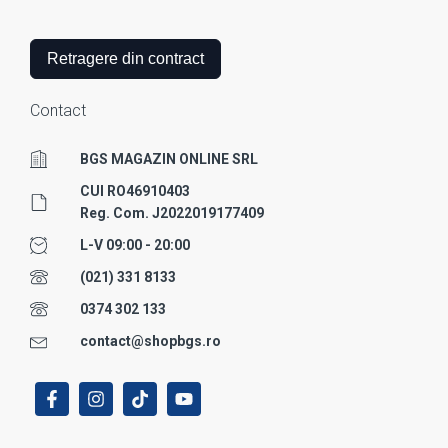
Retragere din contract
Contact
BGS MAGAZIN ONLINE SRL
CUI RO46910403
Reg. Com. J2022019177409
L-V 09:00 - 20:00
(021) 331 8133
0374 302 133
contact@shopbgs.ro