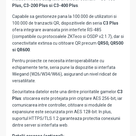
Plus, C3-200 Plus si C3-400 Plus
.
Capabile sa gestioneze pana la 100.000 de utilizatori si
100.000 de tranzactii QR, dispozitivele din seria
C3 Plus
ofera integrare avansata prin interfete RS-485
(compatibile cu protocoalele ZKTeco si OSDP v2.1.7), dar si
conectivitate extinsa cu cititoare QR precum
QR50, QR500
si QR600
.
Pentru proiecte ce necesita interoperabilitate cu
echipamente terte, seria pune la dispozitie si interfata
Wiegand (W26/W34/W66), asigurand un nivel ridicat de
versatilitate.
Securitatea datelor este una dintre prioritatile gamelor
C3
Plus
: stocarea este protejata prin criptare AES 256-bit, iar
comunicarea intre controller, cititoare si modulele de
expansiune este securizata prin AES 128-bit. In plus,
suportul HTTPS/TLS 1.2 garanteaza protectia conexiunii
dintre server si interfata web.