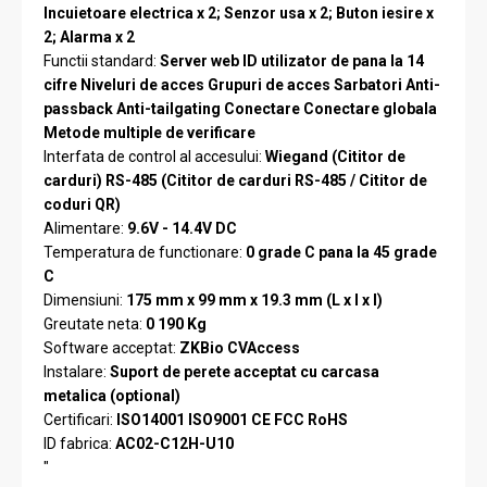
Incuietoare electrica x 2; Senzor usa x 2; Buton iesire x
2; Alarma x 2
Functii standard:
Server web ID utilizator de pana la 14
cifre Niveluri de acces Grupuri de acces Sarbatori Anti-
passback Anti-tailgating Conectare Conectare globala
Metode multiple de verificare
Interfata de control al accesului:
Wiegand (Cititor de
carduri) RS-485 (Cititor de carduri RS-485 / Cititor de
coduri QR)
Alimentare:
9.6V - 14.4V DC
Temperatura de functionare:
0 grade C pana la 45 grade
C
Dimensiuni:
175 mm x 99 mm x 19.3 mm (L x l x I)
Greutate neta:
0 190 Kg
Software acceptat:
ZKBio CVAccess
Instalare:
Suport de perete acceptat cu carcasa
metalica (optional)
Certificari:
ISO14001 ISO9001 CE FCC RoHS
ID fabrica:
AC02-C12H-U10
"