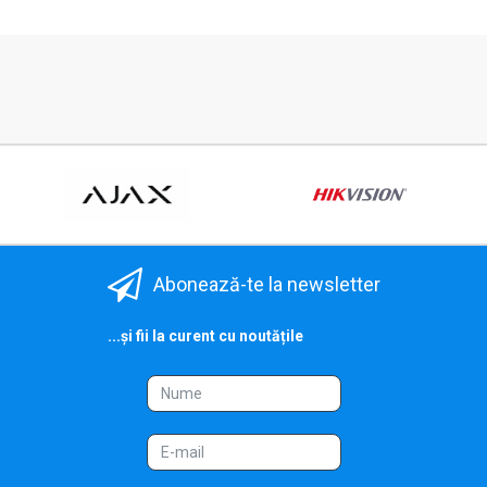
Abonează-te la newsletter
...și fii la curent cu noutățile