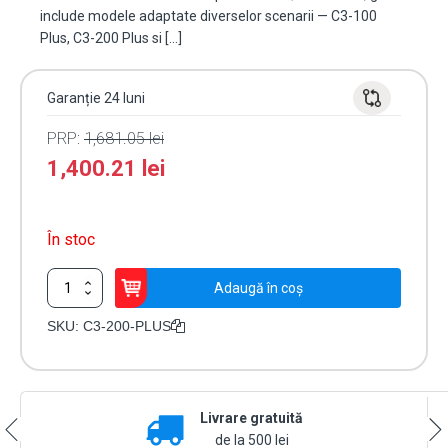
include modele adaptate diverselor scenarii — C3-100
Plus, C3-200 Plus si […]
Garanție 24 luni
PRP:
1,681.05
lei
1,400.21
lei
În stoc
Cantitate
Adaugă în coș
Centrala
de
SKU:
C3-200-PLUS
control
acces
pentru
2
Livrare gratuită
usi
bidirectionale
de la 500 lei