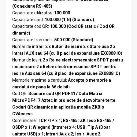
(Conexiune RS-485)
Capacitate utilizatori:
100.000
Capacitate card:
100.000 (1:N) (Standard)
Capacitate cod QR:
100.000 (Cod QR static / Cod QR
dinamic)
Capacitate tranzactii:
500.000 (Standard)
Numar de intrari:
2 x Buton de iesire 2 x Stare usa 2 x
Intrari AUX sau 64 (cu 8 placi de expansiune EX0808 IO)
Numar de Iesiri:
2 x Relee electromecanice SPDT pentru
incuietoare 2 x Relee electromecanice SPDT pentru
iesire Aux sau 64 (cu 8 placi de expansiune EX0808 IO)
Memorie maxima a cardului:
Accepta o memorie a
cardului de pana la 66 de biti
Cod QR:
Scanare cod QR PDF417 Data Matrix
MicroPDF417 Aztec in proiecte de dezvoltare terte.
Coduri QR dinamice in aplicatia mobila ZKBio
CVAccess
Comunicare:
TCP / IP x 1; RS-485: ZKTeco RS-485 /
OSDP x 1; Wiegand (Intrare) x 4; USB: Tip A (Doar
unitate USB) x 1; Intrari Aux x 2; Iesiri Aux x 2;