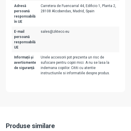
Adresă
Carretera de Fuencarral 44, Edificio 1, Planta 2,
persoană
28108 Alcobendas, Madrid, Spain
responsabilă
în UE
E-mail
sales@zkteco.eu
persoană
responsabilă
UE
Informații și
Unele accesorii pot prezenta un risc de
avertismente
sufocare pentru copiii mici. A nu se lasa la
de siguranță
indemana copiilor. Cititi cu atentie
instructiunile si informatiile despre produs.
Produse similare