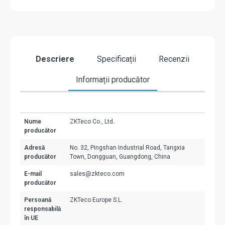
Descriere
Specificații
Recenzii
Informații producător
Nume
ZKTeco Co., Ltd.
producător
Adresă
No. 32, Pingshan Industrial Road, Tangxia
producător
Town, Dongguan, Guangdong, China
E-mail
sales@zkteco.com
producător
Persoană
ZKTeco Europe S.L.
responsabilă
în UE