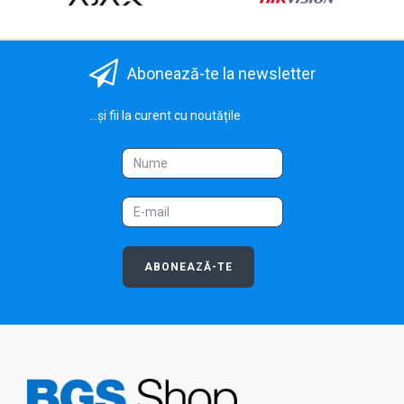
Abonează-te la newsletter
...și fii la curent cu noutățile
ABONEAZĂ-TE