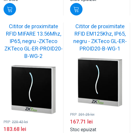
Cititor de proximitate
Cititor de proximitate
RFID MIFARE 13.56Mhz,
RFID EM125Khz, IP65,
IP65, negru -ZKTeco
negru - ZKTeco GL-ER-
ZKTeco GL-ER-PROID20-
PROID20-B-WG-1
B-WG-2
PRP:
201.25
lei
167.71
lei
PRP:
220.42
lei
183.68
lei
Stoc epuizat