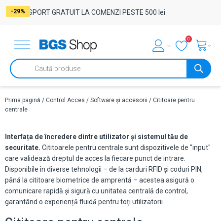
-36%
-12%
-14%
-17%
-17%
-17%
-17%
-17%
-29%
TRANSPORT GRATUIT LA COMENZI PESTE 500 lei
0
Products
search
Prima pagină
/
Control Acces
/
Software și accesorii
/ Cititoare pentru
centrale
Interfața de încredere dintre utilizator și sistemul tău de
securitate.
Cititoarele pentru centrale sunt dispozitivele de "input"
care validează dreptul de acces la fiecare punct de intrare.
Disponibile în diverse tehnologii – de la carduri RFID și coduri PIN,
până la cititoare biometrice de amprentă – acestea asigură o
comunicare rapidă și sigură cu unitatea centrală de control,
garantând o experiență fluidă pentru toți utilizatorii.