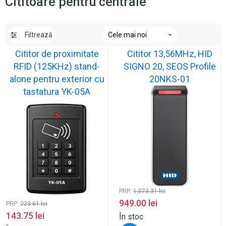
Cititoare pentru centrale
Filtrează
Cititor de proximitate
Cititor 13,56MHz, HID
RFID (125KHz) stand-
SIGNO 20, SEOS Profile
alone pentru exterior cu
20NKS-01
tastatura YK-05A
PRP:
1,073.31
lei
949.00
lei
PRP:
223.61
lei
143.75
lei
În stoc