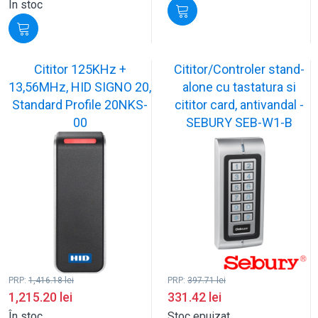
În stoc
Cititor 125KHz +
Cititor/Controler stand-
13,56MHz, HID SIGNO 20,
alone cu tastatura si
Standard Profile 20NKS-
cititor card, antivandal -
00
SEBURY SEB-W1-B
PRP:
1,416.18
lei
PRP:
397.71
lei
1,215.20
lei
331.42
lei
În stoc
Stoc epuizat