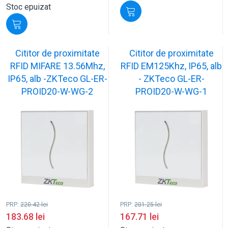
Stoc epuizat
Cititor de proximitate
Cititor de proximitate
RFID MIFARE 13.56Mhz,
RFID EM125Khz, IP65, alb
IP65, alb -ZKTeco GL-ER-
- ZKTeco GL-ER-
PROID20-W-WG-2
PROID20-W-WG-1
PRP:
220.42
lei
PRP:
201.25
lei
183.68
lei
167.71
lei