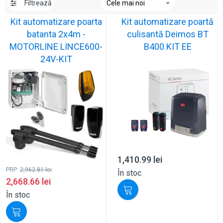
Filtrează
Kit automatizare poarta
Kit automatizare poartă
batanta 2x4m -
culisantă Deimos BT
MOTORLINE LINCE600-
B400 KIT EE
24V-KIT
1,410.99
lei
PRP:
2,962.81
lei
În stoc
2,668.66
lei
În stoc