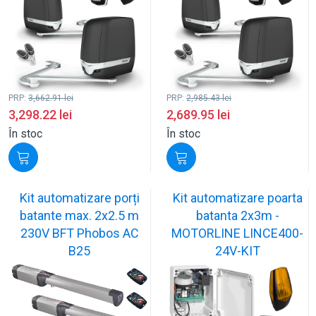
PRP:
3,662.91
lei
PRP:
2,985.43
lei
3,298.22
lei
2,689.95
lei
În stoc
În stoc
Kit automatizare porți
Kit automatizare poarta
batante max. 2x2.5 m
batanta 2x3m -
230V BFT Phobos AC
MOTORLINE LINCE400-
B25
24V-KIT