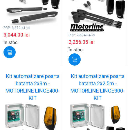
PRP:
3,379.41
lei
3,044.00
lei
PRP:
2,504.94
lei
2,256.05
lei
În stoc
În stoc
Kit automatizare poarta
Kit automatizare poarta
batanta 2x3m -
batanta 2x2.5m -
MOTORLINE LINCE400-
MOTORLINE LINCE300-
KIT
KIT