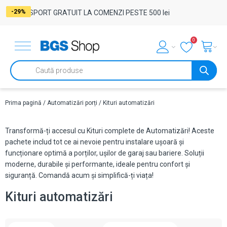
-10%
-8%
-10%
-10%
-10%
-10%
-10%
-10%
-10%
-10%
-10%
-29%
TRANSPORT GRATUIT LA COMENZI PESTE 500 lei
0
Products
search
Prima pagină
/
Automatizări porți
/ Kituri automatizări
Transformă-ți accesul cu Kituri complete de Automatizări! Aceste
pachete includ tot ce ai nevoie pentru instalare ușoară și
funcționare optimă a porților, ușilor de garaj sau bariere. Soluții
moderne, durabile și performante, ideale pentru confort și
siguranță. Comandă acum și simplifică-ți viața!
Kituri automatizări