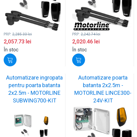
PRP:
2,285.33
lei
PRP:
2,242.74
lei
2,057.73
lei
2,020.46
lei
În stoc
În stoc
Automatizare ingropata
Automatizare poarta
pentru poarta batanta
batanta 2x2.5m -
2x2.5m - MOTORLINE
MOTORLINE LINCE300-
SUBWING700-KIT
24V-KIT