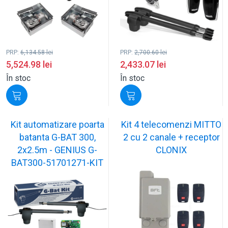
PRP:
6,134.58
lei
PRP:
2,700.60
lei
5,524.98
lei
2,433.07
lei
În stoc
În stoc
Kit automatizare poarta
Kit 4 telecomenzi MITTO
batanta G-BAT 300,
2 cu 2 canale + receptor
2x2.5m - GENIUS G-
CLONIX
BAT300-51701271-KIT