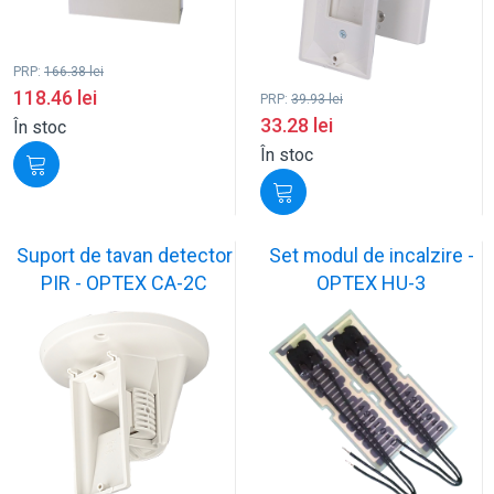
PRP:
166.38
lei
118.46
lei
PRP:
39.93
lei
33.28
lei
În stoc
În stoc
Suport de tavan detector
Set modul de incalzire -
PIR - OPTEX CA-2C
OPTEX HU-3