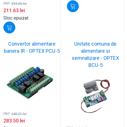
PRP:
333.55
lei
211.63
lei
Stoc epuizat
Convertor alimentare
Unitate comuna de
bariera IR - OPTEX PCU-5
alimentare si
semnalizare - OPTEX
BCU-5
PRP:
340.21
lei
283.50
lei