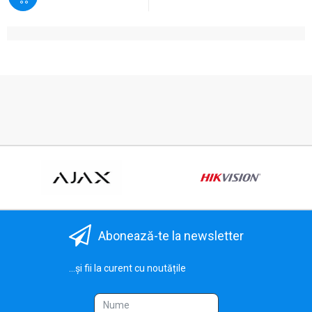
Abonează-te la newsletter
...și fii la curent cu noutățile