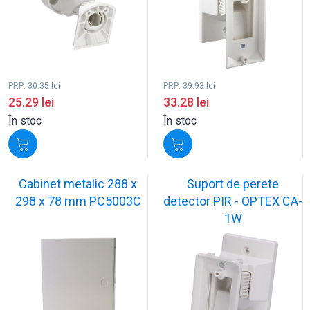
PRP:
30.35
lei
PRP:
39.93
lei
25.29
lei
33.28
lei
În stoc
În stoc
Cabinet metalic 288 x
Suport de perete
298 x 78 mm PC5003C
detector PIR - OPTEX CA-
1W