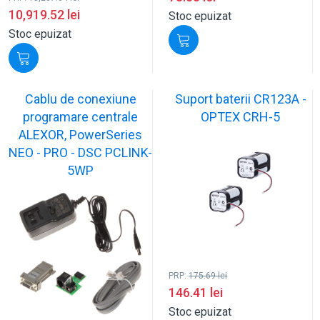
10,919.52
lei
Stoc epuizat
Stoc epuizat
Cablu de conexiune
Suport baterii CR123A -
programare centrale
OPTEX CRH-5
ALEXOR, PowerSeries
NEO - PRO - DSC PCLINK-
5WP
PRP:
175.69
lei
146.41
lei
Stoc epuizat