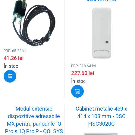
PRP:
65.22
lei
41.26
lei
În stoc
PRP:
318.64
lei
227.60
lei
În stoc
Modul extensie
Cabinet metalic 459 x
dispozitive adresabile
414 x 103 mm - DSC
MX pentru panourile IQ
HSC3020C
Pro si IQ Pro P - QOLSYS