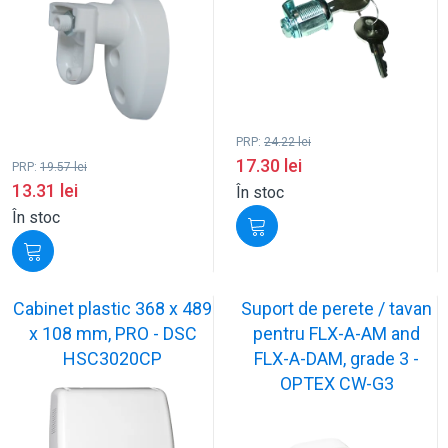
PRP:
24.22
lei
17.30
lei
PRP:
19.57
lei
13.31
lei
În stoc
În stoc
Cabinet plastic 368 x 489
Suport de perete / tavan
x 108 mm, PRO - DSC
pentru FLX-A-AM and
HSC3020CP
FLX-A-DAM, grade 3 -
OPTEX CW-G3