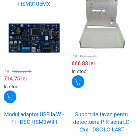
HSM3105MX
PRP:
825.22
lei
666.83
lei
În stoc
PRP:
1,000.65
lei
714.75
lei
În stoc
Modul adaptor USB la WI-
Suport de tavan pentru
FI - DSC HSM3WIFI
detectoare PIR seria LC-
2xx - DSC LC-L4ST