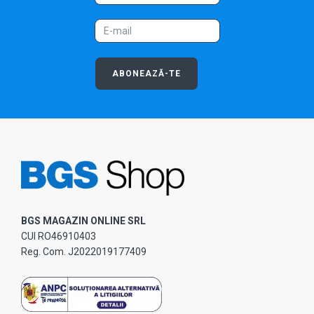
ABONEAZĂ-TE
BGS MAGAZIN ONLINE SRL
CUI RO46910403
Reg. Com. J2022019177409