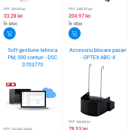
PRP:
39.93
lei
PRP:
245.97
lei
33.28
lei
204.97
lei
În stoc
În stoc
Soft gestiune tehnica
Accesoriu blocare pasari
PM, 500 conturi - DSC
- OPTEX ABC-4
D703773
PRP:
94.24
lei
78.53
lei
PRP:
15,287.34
lei