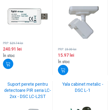
PRP:
529.74
lei
240.91
lei
PRP:
23.30
lei
15.97
lei
În stoc
În stoc
Suport perete pentru
Yala cabinet metalic -
detectoare PIR seria LC-
DSC L-1
2xx - DSC LC-L2ST