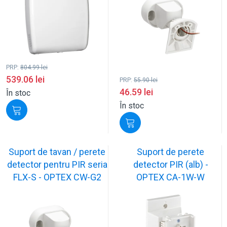
PRP:
804.99
lei
539.06
lei
PRP:
55.90
lei
46.59
lei
În stoc
În stoc
Suport de tavan / perete
Suport de perete
detector pentru PIR seria
detector PIR (alb) -
FLX-S - OPTEX CW-G2
OPTEX CA-1W-W