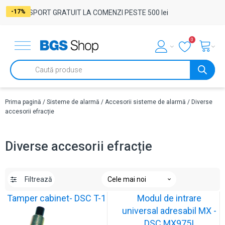
-37%
-29%
-29%
-19%
-55%
-31%
-32%
-29%
-33%
-17%
-17%
-17%
-29%
-17%
-17%
-17%
-29%
-17%
-37%
-17%
-17%
-17%
-29%
-29%
-17%
TRANSPORT GRATUIT LA COMENZI PESTE 500 lei
0
Products
search
Prima pagină
/
Sisteme de alarmă
/
Accesorii sisteme de alarmă
/ Diverse
accesorii efracție
Diverse accesorii efracție
Filtrează
Tamper cabinet- DSC T-1
Modul de intrare
universal adresabil MX -
DSC MX975I