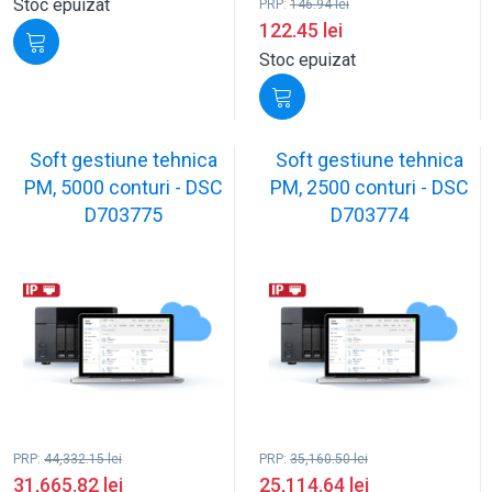
Stoc epuizat
PRP:
146.94
lei
122.45
lei
Stoc epuizat
Soft gestiune tehnica
Soft gestiune tehnica
PM, 5000 conturi - DSC
PM, 2500 conturi - DSC
D703775
D703774
PRP:
44,332.15
lei
PRP:
35,160.50
lei
31,665.82
lei
25,114.64
lei