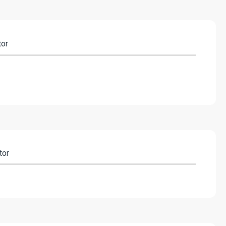
tor
tor