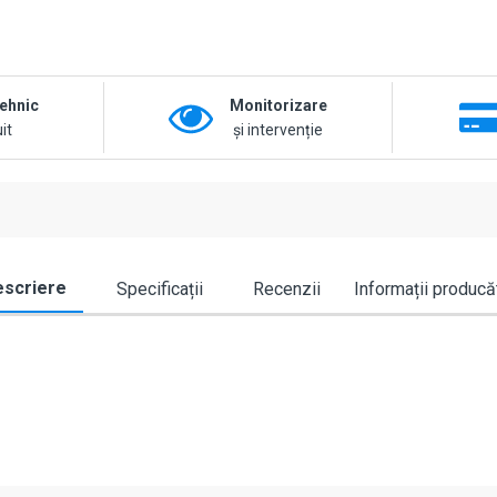
tehnic
Monitorizare
it
și intervenție
scriere
Specificații
Recenzii
Informații producă