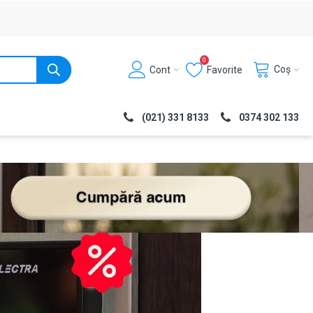
0
Coș
Cont
Favorite
(021) 331 8133
0374 302 133