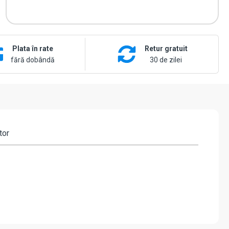
Plata în rate
Retur gratuit
fără dobândă
30 de zilei
tor