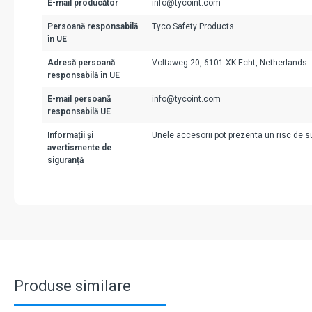
E-mail producător
info@tycoint.com
Persoană responsabilă
Tyco Safety Products
în UE
Adresă persoană
Voltaweg 20, 6101 XK Echt, Netherlands
responsabilă în UE
E-mail persoană
info@tycoint.com
responsabilă UE
Informații și
Unele accesorii pot prezenta un risc de suf
avertismente de
siguranță
Produse similare