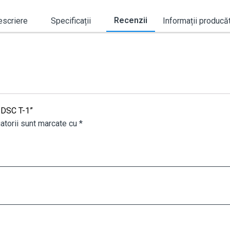
Recenzii
scriere
Specificații
Informații producă
- DSC T-1”
atorii sunt marcate cu
*