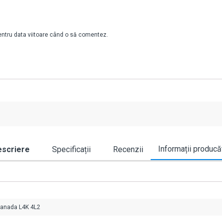
pentru data viitoare când o să comentez.
Informații producă
scriere
Specificații
Recenzii
Canada L4K 4L2