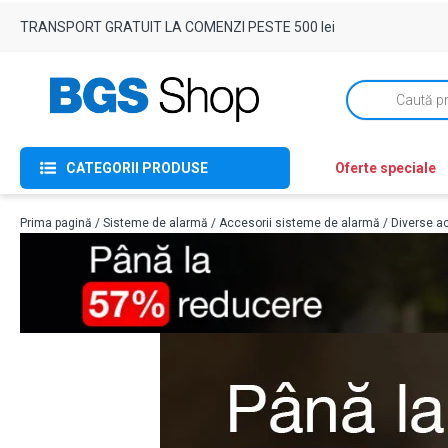
TRANSPORT GRATUIT LA COMENZI PESTE 500 lei
Products
search
CATEGORII PRODUSE
Oferte speciale
Prima pagină
/
Sisteme de alarmă
/
Accesorii sisteme de alarmă
/
Diverse ac