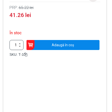
PRP:
65.22
lei
41.26
lei
În stoc
Cantitate
Adaugă în coș
Tamper
cabinet-
SKU:
T-1
DSC
T-
1