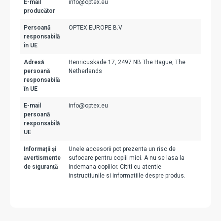
E-mail
info@optex.eu
producător
Persoană
OPTEX EUROPE B.V
responsabilă
în UE
Adresă
Henricuskade 17, 2497 NB The Hague, The
persoană
Netherlands
responsabilă
în UE
E-mail
info@optex.eu
persoană
responsabilă
UE
Informații și
Unele accesorii pot prezenta un risc de
avertismente
sufocare pentru copiii mici. A nu se lasa la
de siguranță
indemana copiilor. Cititi cu atentie
instructiunile si informatiile despre produs.