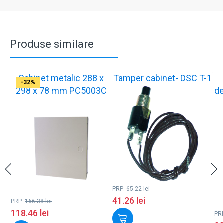
Produse similare
Cabinet metalic 288 x
Tamper cabinet- DSC T-1
-29%
-37%
-17%
-17%
-17%
-17%
-17%
-33%
-29%
-32%
298 x 78 mm PC5003C
de
PRP:
65.22
lei
41.26
lei
PRP:
166.38
lei
118.46
lei
PR