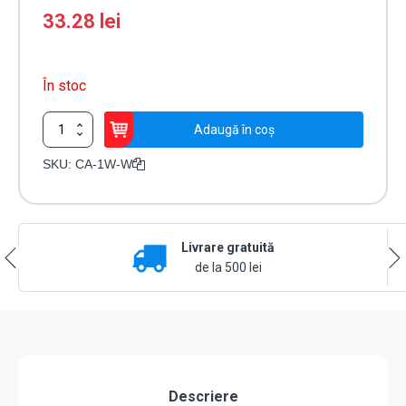
33.28
lei
În stoc
Cantitate
Adaugă în coș
Suport
de
SKU:
CA-1W-W
perete
detector
PIR
(alb)
Livrare gratuită
-
OPTEX
de la 500 lei
CA-
1W-
W
Descriere