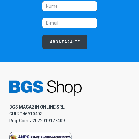
ABONEAZĂ-TE
BGS MAGAZIN ONLINE SRL
CUI RO46910403
Reg. Com. J2022019177409