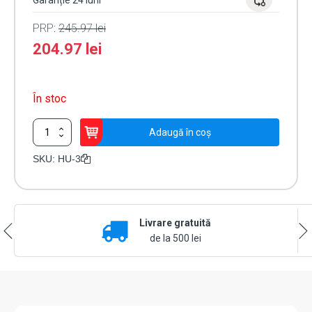
Garanție 24 luni
PRP:
245.97
lei
204.97
lei
În stoc
Cantitate
Adaugă în coș
Set
modul
SKU:
HU-3
de
incalzire
-
OPTEX
Livrare gratuită
HU-
3
de la 500 lei