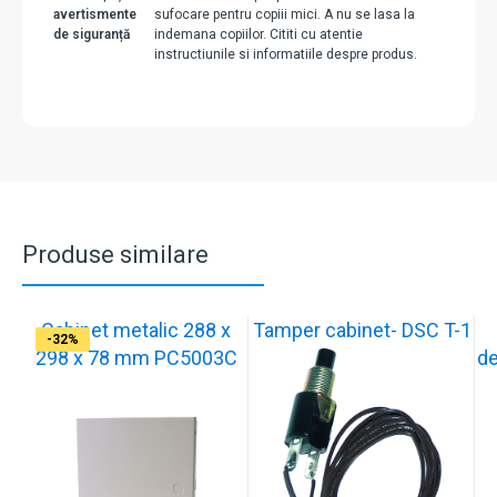
avertismente
sufocare pentru copiii mici. A nu se lasa la
de siguranță
indemana copiilor. Cititi cu atentie
instructiunile si informatiile despre produs.
Produse similare
Cabinet metalic 288 x
Tamper cabinet- DSC T-1
-29%
-37%
-17%
-17%
-17%
-17%
-17%
-33%
-29%
-32%
298 x 78 mm PC5003C
de