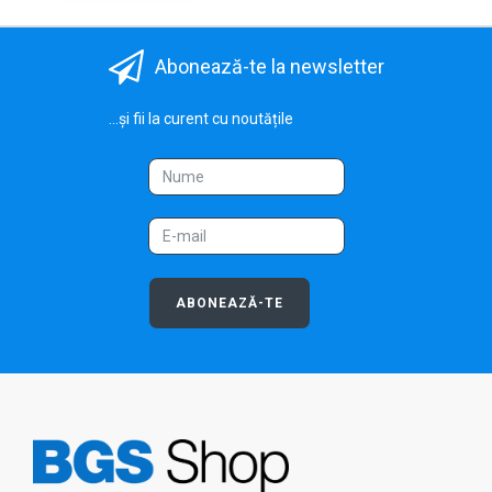
Abonează-te la newsletter
...și fii la curent cu noutățile
ABONEAZĂ-TE