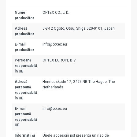
Nume
OPTEX CO., LTD.
producător
Adresă
5-8-12 Ogoto, Otsu, Shiga 520-0101, Japan
producător
E-mail
info@optex.eu
producător
Persoană
OPTEX EUROPE B.V
responsabilă
în UE
Adresă
Henricuskade 17, 2497 NB The Hague, The
persoană
Netherlands
responsabilă
în UE
E-mail
info@optex.eu
persoană
responsabilă
UE
Informații și
Unele accesorii pot prezenta un risc de