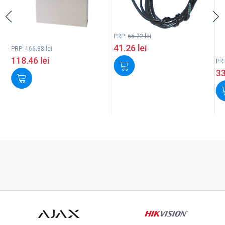
PRP:
65.22
lei
41.26
lei
PRP:
166.38
lei
118.46
lei
PR
3