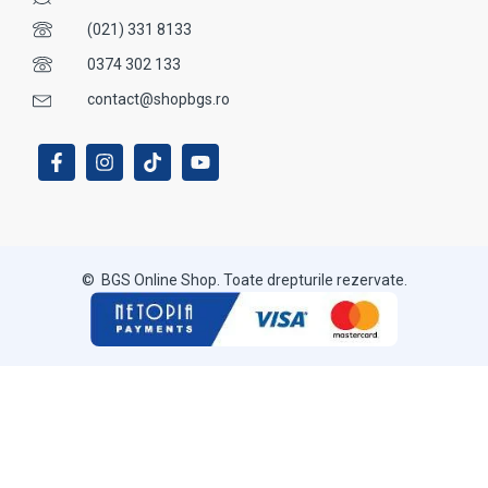
(021) 331 8133
0374 302 133
contact@shopbgs.ro
© BGS Online Shop. Toate drepturile rezervate.