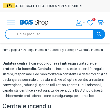
-17%
-29%
-17%
-17%
-17%
-17%
-17%
-17%
-17%
-17%
TRANSPORT GRATUIT LA COMENZI PESTE 500 lei
0
Products
search
Prima pagină
/
Detecție incendiu
/
Centrale și detecție
/ Centrale incendiu
Unitatea centrală care coordonează întreaga strategie de
protecție la incendiu.
Centrala de incendiu este creierul întregului
sistem, responsabilă de monitorizarea constantă a detectorilor și de
declanșarea semnalelor de alarmă. Fie că optezi pentru un sistem
convențional, robust și ușor de utilizat, sau pentru unul adresabil,
capabil să identifice exact punctul de pericol, la BGS Shop găsești
echipamente profesionale care pun siguranța pe primul loc.
Centrale incendiu