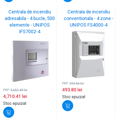
Centrala de incendiu
Centrala de incendiu
adresabila - 4 bucle, 500
conventionala - 4 zone -
elemente - UNIPOS
UNIPOS FS4000-4
IFS7002-4
PRP:
592.56
lei
493.80
lei
PRP:
5,652.49
lei
4,710.41
lei
Stoc epuizat
Stoc epuizat