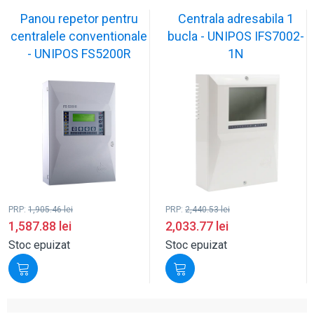
Panou repetor pentru
Centrala adresabila 1
centralele conventionale
bucla - UNIPOS IFS7002-
- UNIPOS FS5200R
1N
PRP:
1,905.46
lei
PRP:
2,440.53
lei
1,587.88
lei
2,033.77
lei
Stoc epuizat
Stoc epuizat