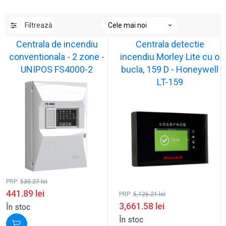
Filtrează
Centrala de incendiu
Centrala detectie
conventionala - 2 zone -
incendiu Morley Lite cu o
UNIPOS FS4000-2
bucla, 159 D - Honeywell
LT-159
PRP:
530.27
lei
441.89
lei
PRP:
5,126.21
lei
3,661.58
lei
În stoc
În stoc