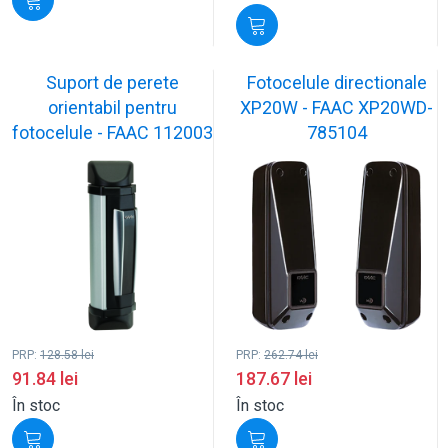
Suport de perete
Fotocelule directionale
orientabil pentru
XP20W - FAAC XP20WD-
fotocelule - FAAC 112003
785104
PRP:
128.58
lei
PRP:
262.74
lei
91.84
lei
187.67
lei
În stoc
În stoc