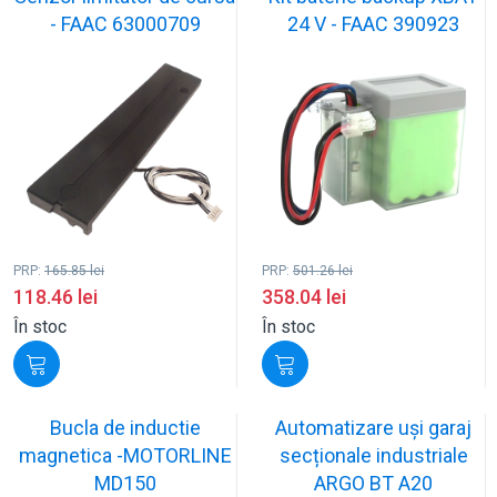
- FAAC 63000709
24 V - FAAC 390923
PRP:
165.85
lei
PRP:
501.26
lei
118.46
lei
358.04
lei
În stoc
În stoc
Bucla de inductie
Automatizare uși garaj
magnetica -MOTORLINE
secționale industriale
MD150
ARGO BT A20