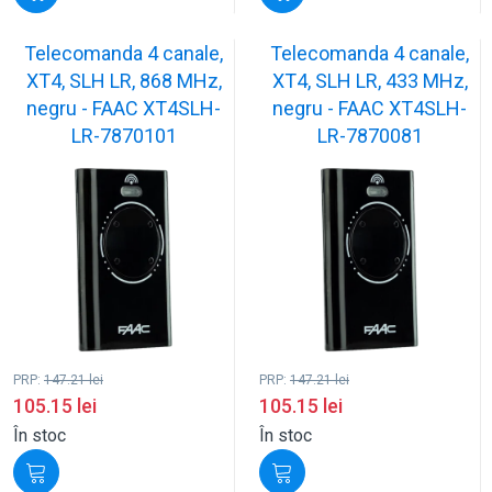
Telecomanda 4 canale,
Telecomanda 4 canale,
XT4, SLH LR, 868 MHz,
XT4, SLH LR, 433 MHz,
negru - FAAC XT4SLH-
negru - FAAC XT4SLH-
LR-7870101
LR-7870081
PRP:
147.21
lei
PRP:
147.21
lei
105.15
lei
105.15
lei
În stoc
În stoc