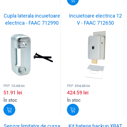
Cupla laterala incuietoare
Incuietoare electrica 12
electrica - FAAC 712990
V - FAAC 712650
PRP:
72.68
lei
PRP:
594.43
lei
51.91
lei
424.59
lei
În stoc
În stoc
Senzor limitator de cursa
Kit baterie backup XBAT