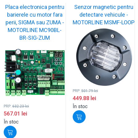
Placa electronica pentru
Senzor magnetic pentru
barierele cu motor fara
detectare vehicule -
perii, SIGMA sau ZUMA -
MOTORLINE MSMF-LOOP
MOTORLINE MC90BL-
BR-SIG-ZUM
PRP:
501.79
lei
449.88
lei
În stoc
PRP:
632.23
lei
567.01
lei
În stoc