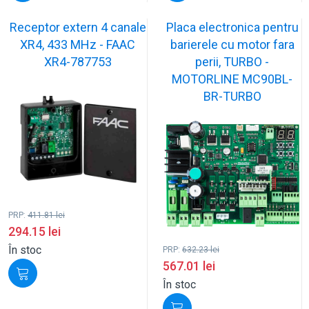
Receptor extern 4 canale
Placa electronica pentru
XR4, 433 MHz - FAAC
barierele cu motor fara
XR4-787753
perii, TURBO -
MOTORLINE MC90BL-
BR-TURBO
PRP:
411.81
lei
294.15
lei
În stoc
PRP:
632.23
lei
567.01
lei
În stoc