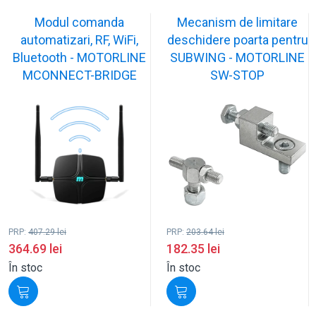
Modul comanda
Mecanism de limitare
automatizari, RF, WiFi,
deschidere poarta pentru
Bluetooth - MOTORLINE
SUBWING - MOTORLINE
MCONNECT-BRIDGE
SW-STOP
PRP:
407.29
lei
PRP:
203.64
lei
364.69
lei
182.35
lei
În stoc
În stoc