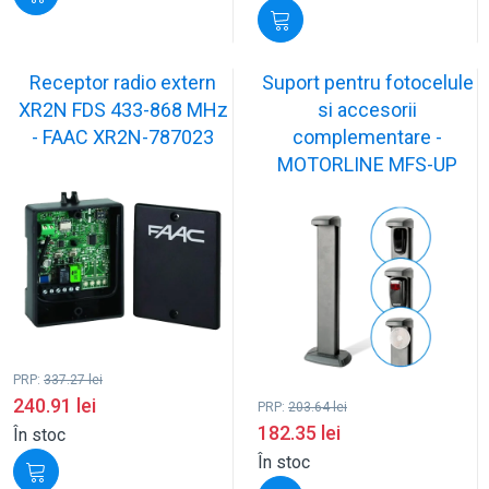
Receptor radio extern
Suport pentru fotocelule
XR2N FDS 433-868 MHz
si accesorii
- FAAC XR2N-787023
complementare -
MOTORLINE MFS-UP
PRP:
337.27
lei
240.91
lei
PRP:
203.64
lei
182.35
lei
În stoc
În stoc