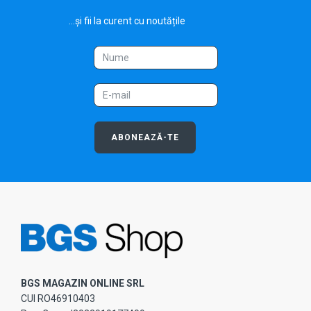
...și fii la curent cu noutățile
ABONEAZĂ-TE
BGS MAGAZIN ONLINE SRL
CUI RO46910403