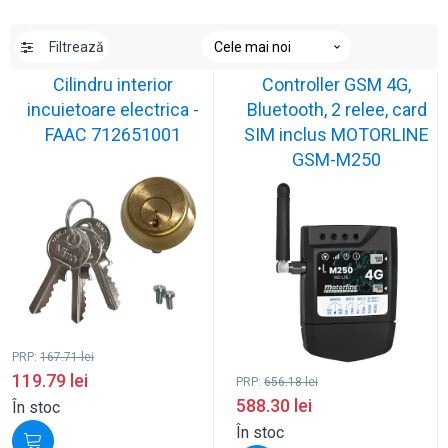
Filtrează
Cilindru interior
Controller GSM 4G,
incuietoare electrica -
Bluetooth, 2 relee, card
FAAC 712651001
SIM inclus MOTORLINE
GSM-M250
PRP:
167.71
lei
119.79
lei
PRP:
656.18
lei
588.30
lei
În stoc
În stoc