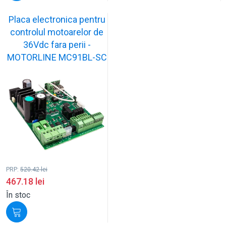
Placa electronica pentru
controlul motoarelor de
36Vdc fara perii -
MOTORLINE MC91BL-SC
PRP:
520.42
lei
467.18
lei
În stoc