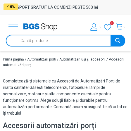
-29%
-10%
-29%
-10%
-29%
-10%
-29%
-29%
-29%
-29%
-29%
-10%
-29%
-29%
-29%
-29%
-10%
-11%
-11%
-10%
-10%
-10%
-10%
-10%
TRANSPORT GRATUIT LA COMENZI PESTE 500 lei
0
Products
search
Prima pagină
/
Automatizări porți
/
Automatizări uși și accesorii
/ Accesorii
automatizări porți
Completează-ți sistemele cu Accesorii de Automatizări Porți de
înaltă calitate! Găsești telecomenzi, fotocelule, lămpi de
semnalizare, motoare și alte componente esențiale pentru
funcționare optimă. Alege soluții fiabile și durabile pentru
automatizări performante. Comandă acum și asigură-te că ai tot ce
îți trebuie!
Accesorii automatizări porți