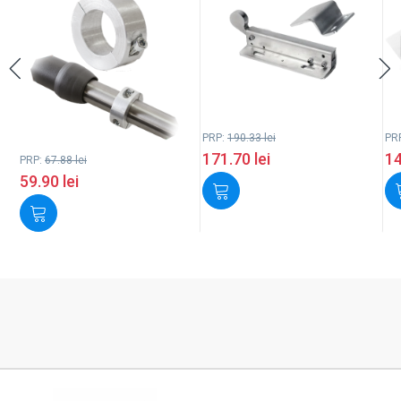
PRP:
190.33
lei
PR
171.70
lei
1
PRP:
67.88
lei
59.90
lei