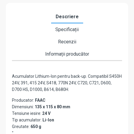
Descriere
Specificații
Recenzii
Informații producător
Acumulator Lithium-Ion pentru back-up. Compatibil S450H
24V, 391, 415 24V, S418, 770N 24V, C720, C721, D600,
D700 HS, D1000, B614, B680H.
Producator:
FAAC
Dimensiuni:
135 x 115 x 80 mm
Tensiune iesire:
24 V
Tip acumulator:
Li-Ion
Greutate:
650 g
"