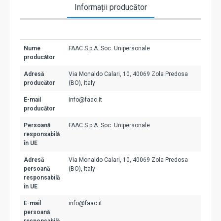
Informații producător
Nume
FAAC S.p.A. Soc. Unipersonale
producător
Adresă
Via Monaldo Calari, 10, 40069 Zola Predosa
producător
(BO), Italy
E-mail
info@faac.it
producător
Persoană
FAAC S.p.A. Soc. Unipersonale
responsabilă
în UE
Adresă
Via Monaldo Calari, 10, 40069 Zola Predosa
persoană
(BO), Italy
responsabilă
în UE
E-mail
info@faac.it
persoană