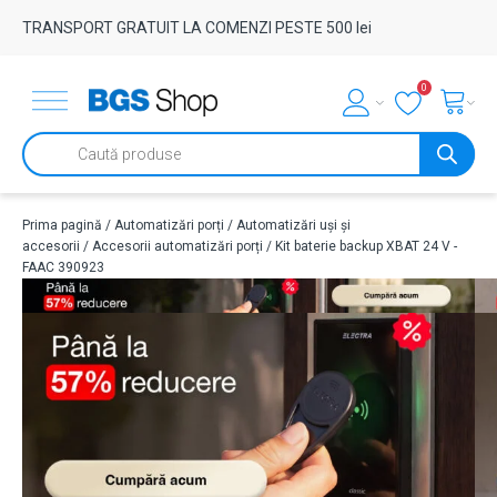
TRANSPORT GRATUIT LA COMENZI PESTE 500 lei
0
Products
search
Prima pagină
/
Automatizări porți
/
Automatizări uși și
accesorii
/
Accesorii automatizări porți
/ Kit baterie backup XBAT 24 V -
FAAC 390923