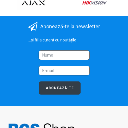
Abonează-te la newsletter
...și fii la curent cu noutățile
ABONEAZĂ-TE