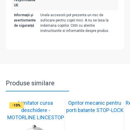
responsabilă
UE
Informații și
Unele accesorii pot prezenta un risc de
avertismente
sufocare pentru copiii mici. A nu se lasa la
de siguranță
indemana copiilor. Cititi cu atentie
instructiunile si informatiile despre produs.
Produse similare
Limitator cursa
Opritor mecanic pentru
R
-12%
-10%
-10%
-11%
-10%
-11%
-9%
-10%
-11%
-10%
deschidere -
porti batante STOP-LOCK
MOTORLINE LINCESTOP