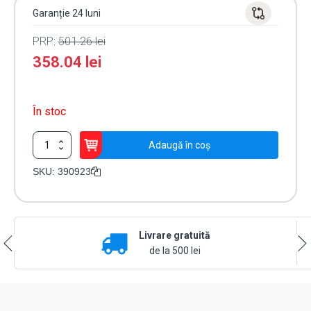
Garanție 24 luni
PRP:
501.26
lei
358.04
lei
În stoc
Cantitate
Adaugă în coș
Kit
baterie
SKU:
390923
backup
XBAT
24
V
Livrare gratuită
-
FAAC
de la 500 lei
390923