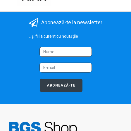
Abonează-te la newsletter
...și fii la curent cu noutățile
ABONEAZĂ-TE