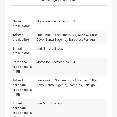
Nume
Motorline Electrocelos, S.A.
producător
Adresă
Travessa do Sobreiro, nr. 29, 4755-474 Rio
producător
Côvo (Santa Eugénia), Barcelos, Portugal
E-mail
mail@motorline.pt
producător
Persoană
Motorline Electrocelos, S.A.
responsabilă
în UE
Adresă
Travessa do Sobreiro, nr. 29, 4755-474 Rio
persoană
Côvo (Santa Eugénia), Barcelos, Portugal
responsabilă
în UE
E-mail
mail@motorline.pt
persoană
responsabilă