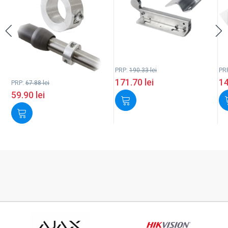
PRP:
190.33
lei
PR
171.70
lei
1
PRP:
67.88
lei
59.90
lei