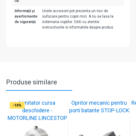
UE
Informații și
Unele accesorii pot prezenta un risc de
avertismente
sufocare pentru copiii mici. A nu se lasa la
de siguranță
indemana copiilor. Cititi cu atentie
instructiunile si informatiile despre produs.
Produse similare
Limitator cursa
Opritor mecanic pentru
R
-12%
-10%
-10%
-11%
-10%
-11%
-9%
-10%
-10%
-10%
deschidere -
porti batante STOP-LOCK
MOTORLINE LINCESTOP