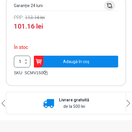
Garanție 24 luni
PRP:
113.14
lei
101.16
lei
În stoc
Cantitate
Adaugă în coș
Selector
cu
SKU:
SCMV150
cheie
deschidere/inchidere
SCMV150
Livrare gratuită
de la 500 lei