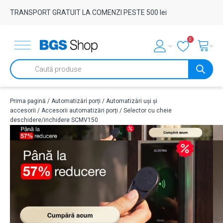
TRANSPORT GRATUIT LA COMENZI PESTE 500 lei
0
Products
search
Prima pagină
/
Automatizări porți
/
Automatizări uși și
accesorii
/
Accesorii automatizări porți
/ Selector cu cheie
deschidere/inchidere SCMV150