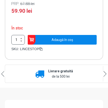
PRP:
67.88
lei
59.90
lei
În stoc
Cantitate
Adaugă în coș
Limitator
cursa
SKU:
LINCESTOP
deschidere
-
MOTORLINE
LINCESTOP
Livrare gratuită
de la 500 lei