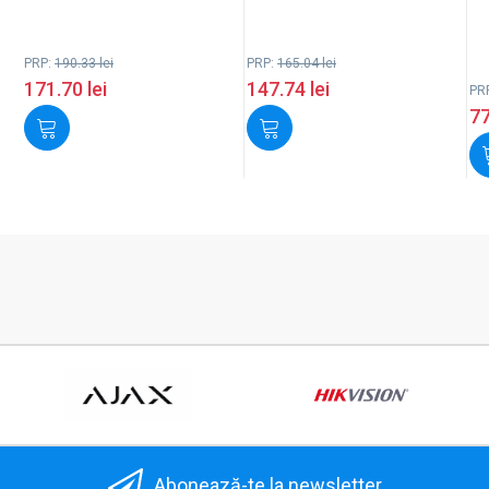
PRP:
190.33
lei
PRP:
165.04
lei
171.70
lei
147.74
lei
PR
7
Abonează-te la newsletter