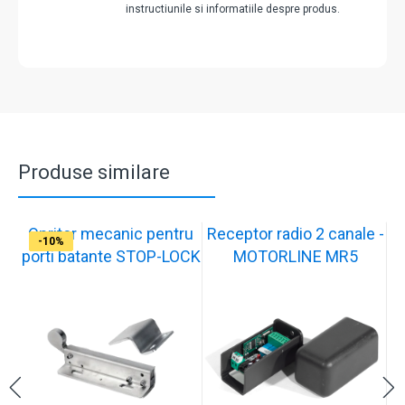
instructiunile si informatiile despre produs.
Produse similare
Opritor mecanic pentru
Receptor radio 2 canale -
-10%
-10%
-11%
-10%
-11%
-9%
-10%
-11%
-10%
-10%
porti batante STOP-LOCK
MOTORLINE MR5