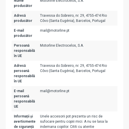
Nume
Motorline Electrocelos, S.A.
producător
Adresă
Travessa do Sobreiro, nr. 29, 4755-474 Rio
producător
Côvo (Santa Eugénia), Barcelos, Portugal
E-mail
mail@motorline.pt
producător
Persoană
Motorline Electrocelos, S.A.
responsabilă
în UE
Adresă
Travessa do Sobreiro, nr. 29, 4755-474 Rio
persoană
Côvo (Santa Eugénia), Barcelos, Portugal
responsabilă
în UE
E-mail
mail@motorline.pt
persoană
responsabilă
UE
Informații și
Unele accesorii pot prezenta un risc de
avertismente
sufocare pentru copiii mici. A nu se lasa la
de siguranță
indemana copiilor. Cititi cu atentie