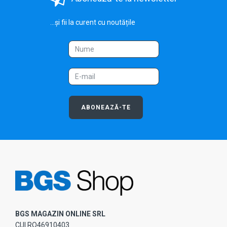
...și fii la curent cu noutățile
ABONEAZĂ-TE
BGS MAGAZIN ONLINE SRL
CUI RO46910403