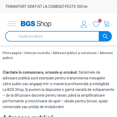
TRANSPORT GRATUIT LA COMENZI PESTE 500 lei
0
Products
search
Prima pagină
/
Detecție incendiu
/
Adresare publică și sonorizare
/ Adresare
publică
Claritate în comunicare, oriunde și oricând.
Sistemele de
adresare publică sunt esențiale pentru transmiterea mesajelor
către public sau angajați într-o manieră profesională și inteligibilă.
La BGS Shop, îți punem la dispoziție o gamă variată de echipamente
– de la difuzoare discrete pentru tavan, până la amplificatoare
performante și microfoane de apel – ideale pentru birouri, spații
comerciale sau unități de învățământ.