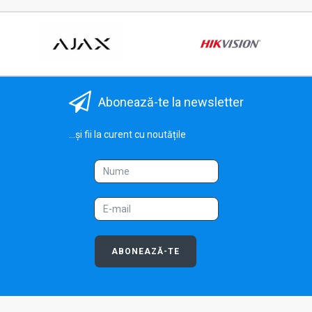
Abonează-te la newsletter
...și fii la curent cu noutățile
ABONEAZĂ-TE