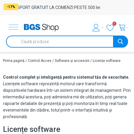
-17%
-17%
-17%
-17%
TRANSPORT GRATUIT LA COMENZI PESTE 500 lei
0
Products
search
Prima pagină
/
Control Acces
/
Software și accesorii
/ Licențe software
Control complet și inteligență pentru sistemul tău de securitate.
Licențele software reprezintă motorul care transformă
dispozitivele hardware într-un sistem integrat de management. Prin
intermediul acestora, poți administra mii de utilizatori, poți genera
rapoarte detaliate de prezență și poți monitoriza în timp real toate
evenimentele din clădire, totul printr-o interfață intuitivă și
profesională.
Licențe software