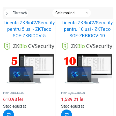
Filtrează
Licenta ZKBioCVSecurity
Licenta ZKBioCVSecurity
pentru 5 usi - ZKTeco
pentru 10 usi - ZKTeco
SOF-ZKBIOCV-5
SOF-ZKBIOCV-10
PRP:
733.12
lei
PRP:
1,907.32
lei
610.93
lei
1,589.21
lei
Stoc epuizat
Stoc epuizat