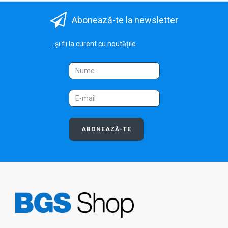
Abonează-te la newsletter
...și fii la curent cu noutățile
ABONEAZĂ-TE