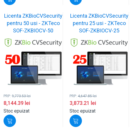
Licenta ZKBioCVSecurity
Licenta ZKBioCVSecurity
pentru 50 usi - ZKTeco
pentru 25 usi - ZKTeco
SOF-ZKBIOCV-50
SOF-ZKBIOCV-25
PRP:
9,773.53
lei
PRP:
4,647.85
lei
8,144.39
lei
3,873.21
lei
Stoc epuizat
Stoc epuizat