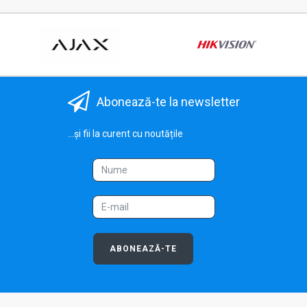
Abonează-te la newsletter
...și fii la curent cu noutățile
ABONEAZĂ-TE