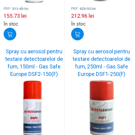
PRP:
311.45
lei
PRP:
425.92
lei
155.73
lei
212.96
lei
În stoc
În stoc
Spray cu aerosol pentru
Spray cu aerosol pentru
testare detectoarelor de
testare detectoarelor de
fum, 150ml - Gas Safe
fum, 250ml - Gas Safe
Europe DSF2-150(F)
Europe DSF1-250(F)