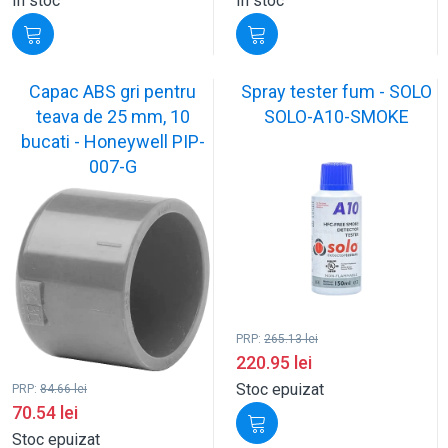
În stoc
În stoc
Capac ABS gri pentru
Spray tester fum - SOLO
teava de 25 mm, 10
SOLO-A10-SMOKE
bucati - Honeywell PIP-
007-G
PRP:
265.13
lei
220.95
lei
Stoc epuizat
PRP:
84.66
lei
70.54
lei
Stoc epuizat