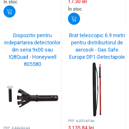
17.30
lei
În stoc
În stoc
Dispozitiv pentru
Brat telescopic 6.9 metri
indepartarea detectorilor
pentru distribuitorul de
din seria 9x00 sau
aerosoli - Gas Safe
IQ8Quad - Honeywell
Europe DP1-Detectapole
805580
PRP:
6,271.67
lei
3,135.84
lei
PRP:
2,333.51
lei