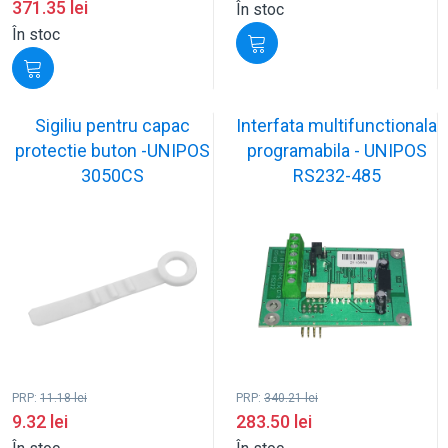
371.35
lei
În stoc
În stoc
Sigiliu pentru capac
Interfata multifunctionala
protectie buton -UNIPOS
programabila - UNIPOS
3050CS
RS232-485
PRP:
11.18
lei
PRP:
340.21
lei
9.32
lei
283.50
lei