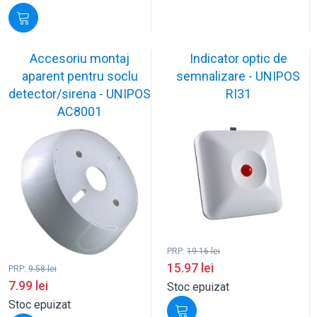
Accesoriu montaj
Indicator optic de
aparent pentru soclu
semnalizare - UNIPOS
detector/sirena - UNIPOS
RI31
AC8001
PRP:
19.16
lei
15.97
lei
PRP:
9.58
lei
7.99
lei
Stoc epuizat
Stoc epuizat