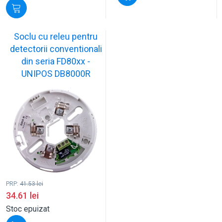
Soclu cu releu pentru
detectorii conventionali
din seria FD80xx -
UNIPOS DB8000R
PRP:
41.53
lei
34.61
lei
Stoc epuizat