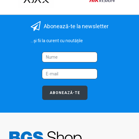
Abonează-te la newsletter
...și fii la curent cu noutățile
ABONEAZĂ-TE