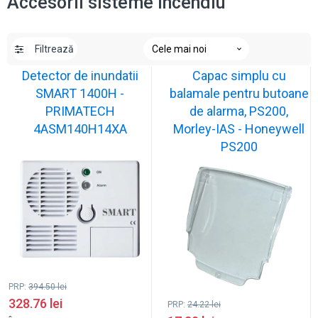
Accesorii sisteme incendiu
Filtrează
Detector de inundatii
Capac simplu cu
SMART 1400H -
balamale pentru butoane
PRIMATECH
de alarma, PS200,
4ASM140H14XA
Morley-IAS - Honeywell
PS200
PRP:
394.50
lei
328.76
lei
PRP:
24.22
lei