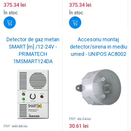
375.34
lei
375.34
lei
În stoc
În stoc
Detector de gaz metan
Accesoriu montaj
SMART [m] /12-24V -
detector/sirena in mediu
PRIMATECH
umed - UNIPOS AC8002
1MSMART124DA
PRP:
36.74
lei
30.61
lei
PRP:
449.88
lei