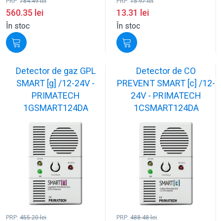
PRP:
784.49
lei
PRP:
15.97
lei
560.35
lei
13.31
lei
În stoc
În stoc
Detector de gaz GPL
Detector de CO
SMART [g] /12-24V -
PREVENT SMART [c] /12-
PRIMATECH
24V - PRIMATECH
1GSMART124DA
1CSMART124DA
PRP:
455.20
lei
PRP:
488.48
lei