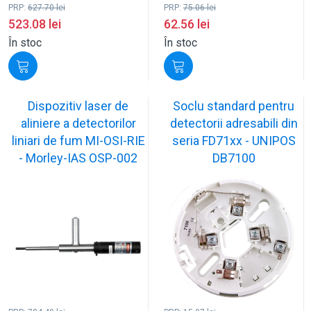
PRP:
627.70
lei
PRP:
75.06
lei
523.08
lei
62.56
lei
În stoc
În stoc
Dispozitiv laser de
Soclu standard pentru
aliniere a detectorilor
detectorii adresabili din
liniari de fum MI-OSI-RIE
seria FD71xx - UNIPOS
- Morley-IAS OSP-002
DB7100