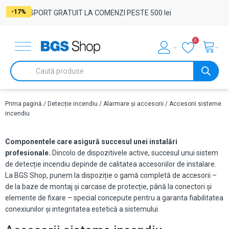
-17%
-29%
-17%
-50%
-50%
-50%
-50%
-50%
-50%
-50%
-17%
-17%
-29%
-17%
-18%
-23%
-17%
-17%
-17%
-17%
-17%
-17%
-17%
-17%
-17%
TRANSPORT GRATUIT LA COMENZI PESTE 500 lei
0
Products
search
Prima pagină
/
Detecție incendiu
/
Alarmare și accesorii
/ Accesorii sisteme
incendiu
Componentele care asigură succesul unei instalări
profesionale.
Dincolo de dispozitivele active, succesul unui sistem
de detecție incendiu depinde de calitatea accesoriilor de instalare.
La BGS Shop, punem la dispoziție o gamă completă de accesorii –
de la baze de montaj și carcase de protecție, până la conectori și
elemente de fixare – special concepute pentru a garanta fiabilitatea
conexiunilor și integritatea estetică a sistemului.