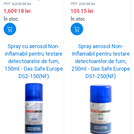
PRP:
3,218.36
lei
PRP:
210.30
lei
1,609.18
lei
105.15
lei
În stoc
În stoc
Spray cu aerosol Non-
Spray aerosol Non-
inflamabil pentru testare
Inflamabil pentru testare
detectoarelor de fum,
detectoarelor de fum,
150ml - Gas Safe Europe
250ml - Gas Safe Europe
DS2-150(NF)
DS1-250(NF)