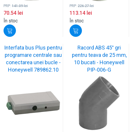
PRP:
141.09
lei
PRP:
226.27
lei
70.54
lei
113.14
lei
În stoc
În stoc
Interfata bus Plus pentru
Racord ABS 45° gri
programare centrale sau
pentru teava de 25 mm,
conectarea unei bucle -
10 bucati - Honeywell
Honeywell 789862.10
PIP-006-G