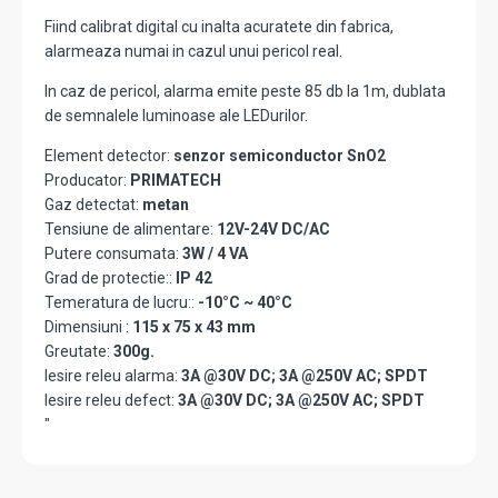
Fiind calibrat digital cu inalta acuratete din fabrica,
alarmeaza numai in cazul unui pericol real.
In caz de pericol, alarma emite peste 85 db la 1m, dublata
de semnalele luminoase ale LEDurilor.
Element detector:
senzor semiconductor SnO2
Producator:
PRIMATECH
Gaz detectat:
metan
Tensiune de alimentare:
12V-24V DC/AC
Putere consumata:
3W / 4 VA
Grad de protectie::
IP 42
Temeratura de lucru::
-10°C ~ 40°C
Dimensiuni :
115 x 75 x 43 mm
Greutate:
300g.
Iesire releu alarma:
3A @30V DC; 3A @250V AC; SPDT
Iesire releu defect:
3A @30V DC; 3A @250V AC; SPDT
"