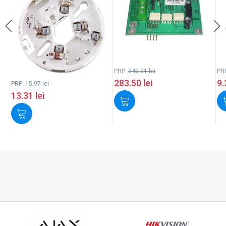
PRP:
340.21
lei
PR
283.50
lei
9
PRP:
15.97
lei
13.31
lei