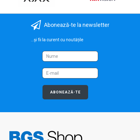
Abonează-te la newsletter
...și fii la curent cu noutățile
ABONEAZĂ-TE