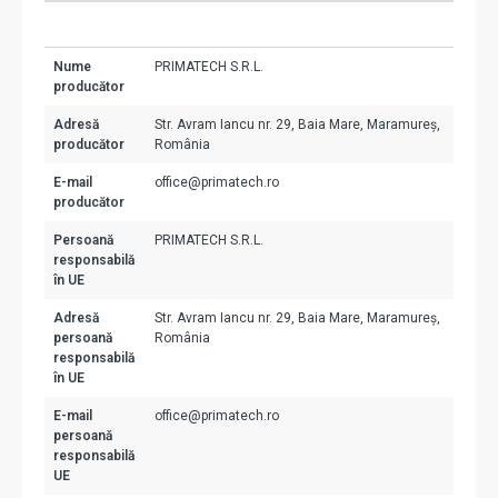
Nume
PRIMATECH S.R.L.
producător
Adresă
Str. Avram Iancu nr. 29, Baia Mare, Maramureș,
producător
România
E-mail
office@primatech.ro
producător
Persoană
PRIMATECH S.R.L.
responsabilă
în UE
Adresă
Str. Avram Iancu nr. 29, Baia Mare, Maramureș,
persoană
România
responsabilă
în UE
E-mail
office@primatech.ro
persoană
responsabilă
UE