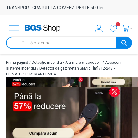
TRANSPORT GRATUIT LA COMENZI PESTE 500 lei
0
Products
search
Prima pagină
/
Detecție incendiu
/
Alarmare și accesorii
/
Accesorii
sisteme incendiu
/ Detector de gaz metan SMART [m] /12-24V -
PRIMATECH 1MSMART124DA