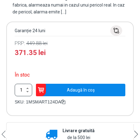
fabrica, alarmeaza numai in cazul unui pericol real. In caz
de pericol, alarma emite […]
Garanție 24 luni
PRP:
449.88
lei
371.35
lei
În stoc
Cantitate
Adaugă în coș
Detector
de
SKU:
1MSMART124DA
gaz
metan
SMART
[m]
Livrare gratuită
/12-
24V
de la 500 lei