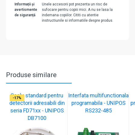
Informații și
Unele accesorii pot prezenta un risc de
avertismente
sufocare pentru copiii mici. A nu se lasa la
de siguranță
indemana copiilor. Cititi cu atentie
instructiunile si informatiile despre produs.
Produse similare
Soclu standard pentru
Interfata multifunctionala
-17%
-17%
-17%
-17%
-23%
-17%
-18%
-29%
-17%
-17%
detectorii adresabili din
programabila - UNIPOS
p
seria FD71xx - UNIPOS
RS232-485
DB7100