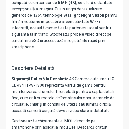
echipată cu un senzor de
8 MP (4K)
, ce oferă o claritate
excepțională a imaginii. Cu un unghi de vizualizare
generos de
136°
, tehnologie
Starlight Night Vision
pentru
filmări nocturne impecabile și conectivitate
Wi-Fi
integrată, această cameră este partenerul ideal pentru
siguranța ta în trafic. Stochează probele video direct pe
cardul microSD și accesează înregistrările rapid prin
smartphone.
Descriere Detaliată
Siguranță Rutieră la Rezoluție 4K
Camera auto Imou LC-
CDR8411-W-T800 reprezintă vârful de gamă pentru
monitorizarea drumului. Proiectată pentru a capta detalii
fine, cum ar fi numerele de înmatriculare sau semnele de
circulație, chiar și în condiții de viteză sau lumină dificilă,
această cameră asigură dovezi video clare și detaliate.
Gestionează echipamentele IMOU direct de pe
smartphone prin aplicația Imou Life. Descarcă gratuit