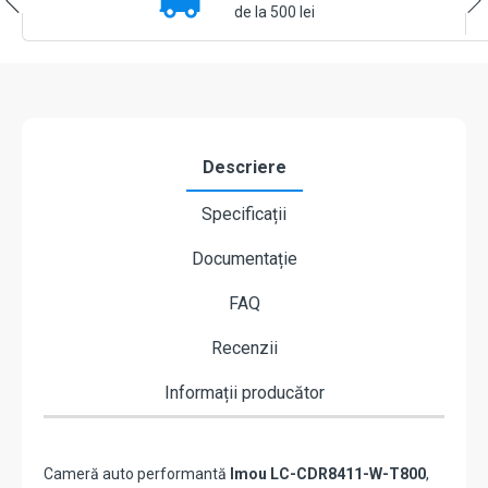
8
de la 500 lei
MP,
4K,
Wi-
Fi,
Unghi
136°,
Starlight
Descriere
Night
Vision,
Specificații
Slot
Card
Documentație
FAQ
Recenzii
Informații producător
Cameră auto performantă
Imou LC-CDR8411-W-T800
,