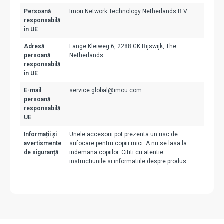
Persoană
Imou Network Technology Netherlands B.V.
responsabilă
în UE
Adresă
Lange Kleiweg 6, 2288 GK Rijswijk, The
persoană
Netherlands
responsabilă
în UE
E-mail
service.global@imou.com
persoană
responsabilă
UE
Informații și
Unele accesorii pot prezenta un risc de
avertismente
sufocare pentru copiii mici. A nu se lasa la
de siguranță
indemana copiilor. Cititi cu atentie
instructiunile si informatiile despre produs.