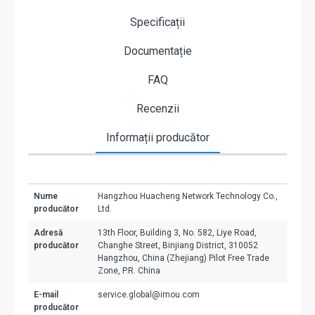
Specificații
Documentație
FAQ
Recenzii
Informații producător
Nume
Hangzhou Huacheng Network Technology Co.,
producător
Ltd.
Adresă
13th Floor, Building 3, No. 582, Liye Road,
producător
Changhe Street, Binjiang District, 310052
Hangzhou, China (Zhejiang) Pilot Free Trade
Zone, P.R. China
E-mail
service.global@imou.com
producător