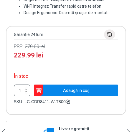
Wi-Fi Integrat: Transfer rapid către telefon
Design Ergonomic: Discretă și ușor de montat
Garanție 24 luni
PRP:
270.00
lei
229.99
lei
În stoc
Cantitate
Adaugă în coș
Cameră
Auto
SKU:
LC-CDR8411-W-T800
Imou
LC-
CDR8411-
W-
Livrare gratuită
T800,