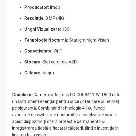
Producător:
Imou
Rezoluție:
8 MP (4K)
Unghi Vizualizare:
136°
Tehnologie Nocturnă:
Starlight Night Vision
Conectivitate:
Wi-Fi
Stocare:
Slot card microSD
Culoare:
Negru
Concluzie
Camera auto Imou LC-CDR8411-W-T800 este
un instrument esențial pentru orice șofer care pune preț
pe siguranță. Combinând tehnologia 4K cu funcții
avansate de vizibilitate nocturnă și conectivitate smart,
acest dispozitiv îți oferă protecție permanentă și
înregistrarea fidelă a fiecărei călătorii, fiind o investiție în
liniștea ta la volan.