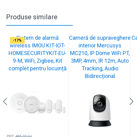
Produse similare
Sistem de alarmă
Cameră de supraveghere
C
-31%
-19%
-21%
-15%
-20%
-12%
-13%
-16%
-17%
-17%
wireless IMOU KIT-IOT-
interior Mercusys
HOMESECURITYKIT-EU-
MC210, IP Dome WiFi PT,
9-M, WiFi, Zigbee, Kit
3MP, 4mm, IR 12m, Auto
complet pentru locuință
Tracking, Audio
Bidirecțional
PRP:
485.00
lei