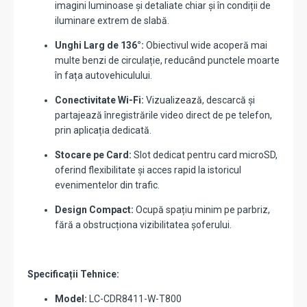
imagini luminoase și detaliate chiar și în condiții de
iluminare extrem de slabă.
Unghi Larg de 136°:
Obiectivul wide acoperă mai
multe benzi de circulație, reducând punctele moarte
în fața autovehiculului.
Conectivitate Wi-Fi:
Vizualizează, descarcă și
partajează înregistrările video direct de pe telefon,
prin aplicația dedicată.
Stocare pe Card:
Slot dedicat pentru card microSD,
oferind flexibilitate și acces rapid la istoricul
evenimentelor din trafic.
Design Compact:
Ocupă spațiu minim pe parbriz,
fără a obstrucționa vizibilitatea șoferului.
Specificații Tehnice:
Model:
LC-CDR8411-W-T800