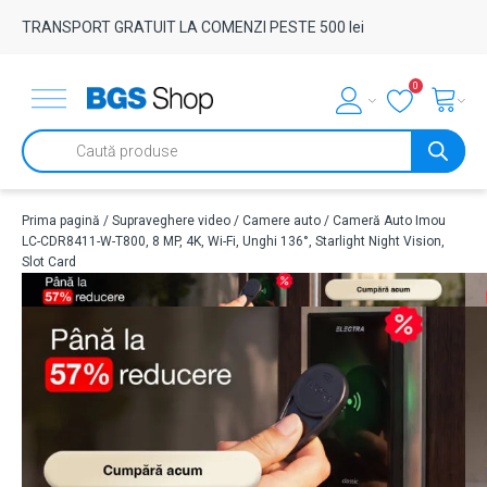
TRANSPORT GRATUIT LA COMENZI PESTE 500 lei
0
Products
search
Prima pagină
/
Supraveghere video
/
Camere auto
/ Cameră Auto Imou
LC-CDR8411-W-T800, 8 MP, 4K, Wi-Fi, Unghi 136°, Starlight Night Vision,
Slot Card