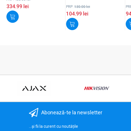
334.99
lei
PRP:
130.00
lei
PR
104.99
lei
9
Abonează-te la newsletter
...și fii la curent cu noutățile