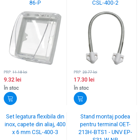
86-P
CSL-400-2
PRP:
11.18
lei
PRP:
20.77
lei
9.32
lei
17.30
lei
În stoc
În stoc
Set legatura flexibila din
Stand montaj podea
inox, capete din aliaj, 400
pentru terminal OET-
x 6 mm CSL-400-3
213H-BTS1 - UNV EP-
S31-W-NB