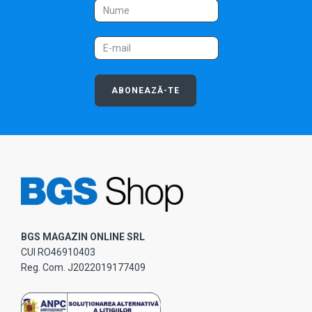
ABONEAZĂ-TE
BGS MAGAZIN ONLINE SRL
CUI RO46910403
Reg. Com. J2022019177409