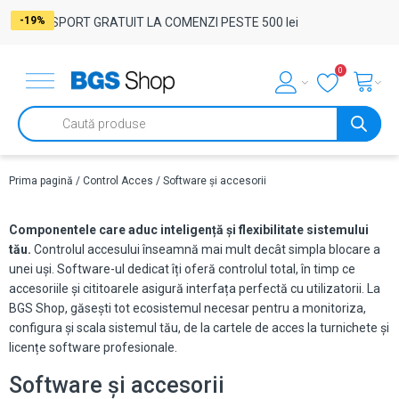
-17%
-17%
-17%
-17%
-17%
-17%
-17%
-17%
-17%
-17%
-17%
-17%
-17%
-17%
-17%
-17%
-17%
-17%
-34%
-34%
-17%
-22%
-29%
-24%
-19%
TRANSPORT GRATUIT LA COMENZI PESTE 500 lei
0
Products
search
Prima pagină
/
Control Acces
/ Software și accesorii
Componentele care aduc inteligență și flexibilitate sistemului
tău.
Controlul accesului înseamnă mai mult decât simpla blocare a
unei uși. Software-ul dedicat îți oferă controlul total, în timp ce
accesoriile și cititoarele asigură interfața perfectă cu utilizatorii. La
BGS Shop, găsești tot ecosistemul necesar pentru a monitoriza,
configura și scala sistemul tău, de la cartele de acces la turnichete și
licențe software profesionale.
Software și accesorii