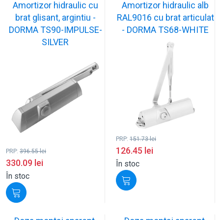
Amortizor hidraulic cu
Amortizor hidraulic alb
brat glisant, argintiu -
RAL9016 cu brat articulat
DORMA TS90-IMPULSE-
- DORMA TS68-WHITE
SILVER
PRP:
151.73
lei
126.45
lei
PRP:
396.55
lei
330.09
lei
În stoc
În stoc