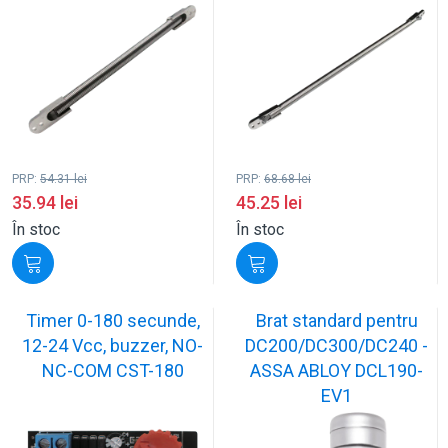
PRP:
54.31
lei
PRP:
68.68
lei
35.94
lei
45.25
lei
În stoc
În stoc
Timer 0-180 secunde,
Brat standard pentru
12-24 Vcc, buzzer, NO-
DC200/DC300/DC240 -
NC-COM CST-180
ASSA ABLOY DCL190-
EV1