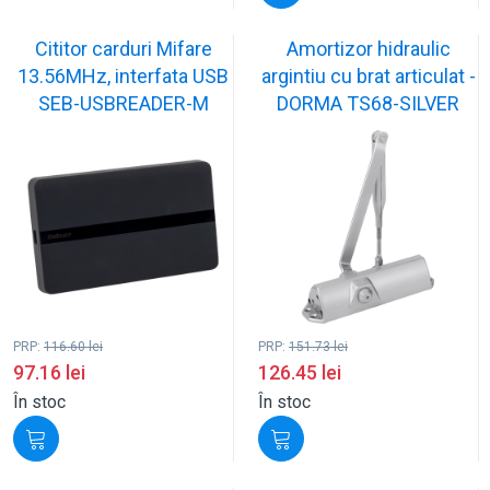
Cititor carduri Mifare
Amortizor hidraulic
13.56MHz, interfata USB
argintiu cu brat articulat -
SEB-USBREADER-M
DORMA TS68-SILVER
PRP:
116.60
lei
PRP:
151.73
lei
97.16
lei
126.45
lei
În stoc
În stoc