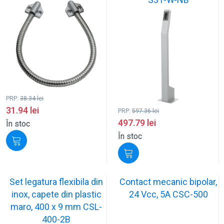
PRP:
38.34
lei
31.94
lei
PRP:
597.36
lei
497.79
lei
În stoc
În stoc
Set legatura flexibila din
Contact mecanic bipolar,
inox, capete din plastic
24 Vcc, 5A CSC-500
maro, 400 x 9 mm CSL-
400-2B