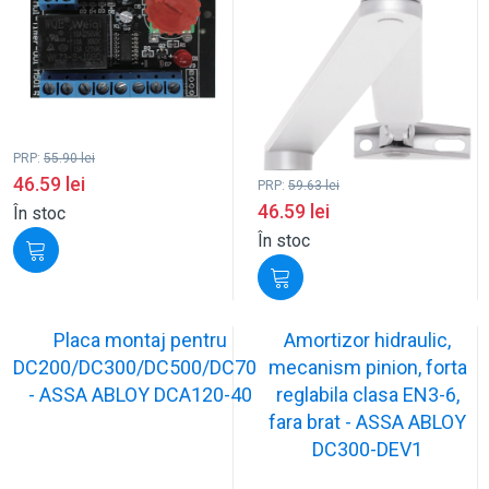
PRP:
55.90
lei
46.59
lei
PRP:
59.63
lei
46.59
lei
În stoc
În stoc
Placa montaj pentru
Amortizor hidraulic,
DC200/DC300/DC500/DC700
mecanism pinion, forta
- ASSA ABLOY DCA120-40
reglabila clasa EN3-6,
fara brat - ASSA ABLOY
DC300-DEV1