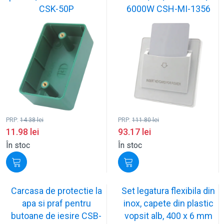
CSK-50P
6000W CSH-MI-1356
PRP:
14.38
lei
PRP:
111.80
lei
11.98
lei
93.17
lei
În stoc
În stoc
Carcasa de protectie la
Set legatura flexibila din
apa si praf pentru
inox, capete din plastic
butoane de iesire CSB-
vopsit alb, 400 x 6 mm