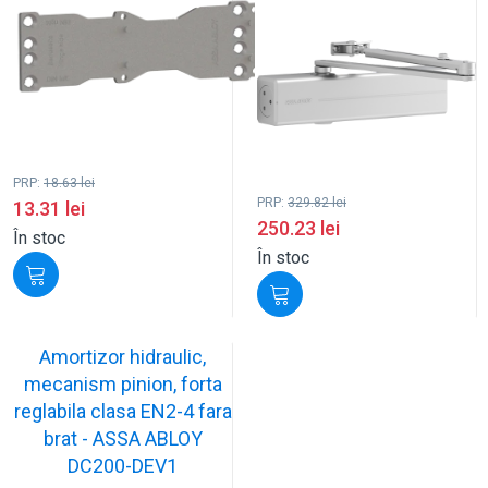
PRP:
18.63
lei
PRP:
329.82
lei
13.31
lei
250.23
lei
În stoc
În stoc
Amortizor hidraulic,
mecanism pinion, forta
reglabila clasa EN2-4 fara
brat - ASSA ABLOY
DC200-DEV1