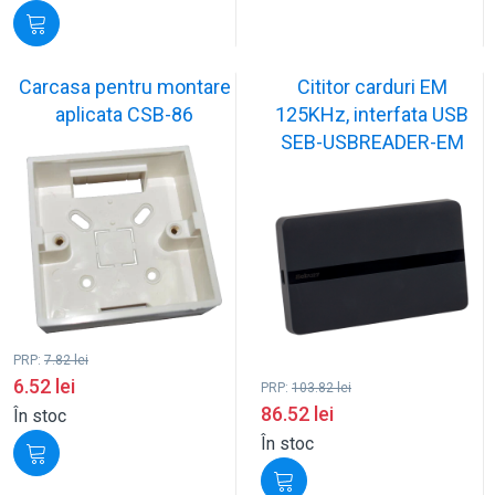
Carcasa pentru montare
Cititor carduri EM
aplicata CSB-86
125KHz, interfata USB
SEB-USBREADER-EM
PRP:
7.82
lei
6.52
lei
PRP:
103.82
lei
86.52
lei
În stoc
În stoc