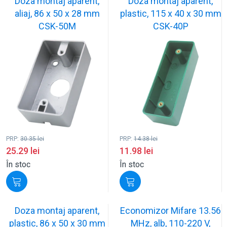
Doza montaj aparent,
Doza montaj aparent,
aliaj, 86 x 50 x 28 mm
plastic, 115 x 40 x 30 mm
CSK-50M
CSK-40P
PRP:
30.35
lei
PRP:
14.38
lei
25.29
lei
11.98
lei
În stoc
În stoc
Doza montaj aparent,
Economizor Mifare 13.56
plastic, 86 x 50 x 30 mm
MHz, alb, 110-220 V,