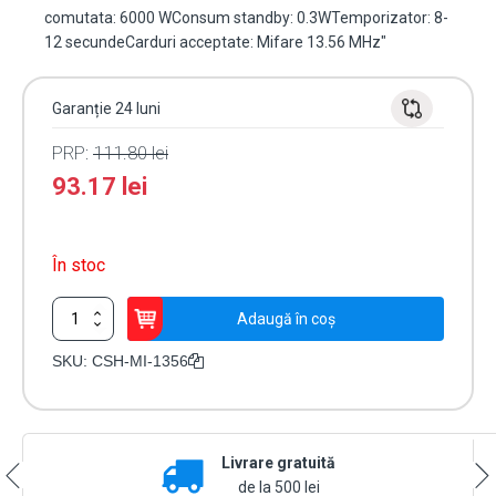
comutata: 6000 WConsum standby: 0.3WTemporizator: 8-
12 secundeCarduri acceptate: Mifare 13.56 MHz"
Garanție 24 luni
PRP:
111.80
lei
93.17
lei
În stoc
Cantitate
Adaugă în coș
Economizor
Mifare
SKU:
CSH-MI-1356
13.56
MHz,
alb,
110-
Livrare gratuită
220
V,
de la 500 lei