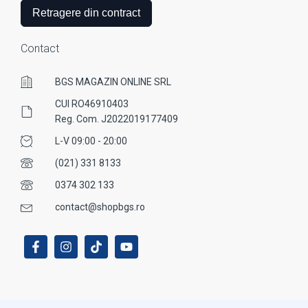
Retragere din contract
Contact
BGS MAGAZIN ONLINE SRL
CUI RO46910403
Reg. Com. J2022019177409
L-V 09:00 - 20:00
(021) 331 8133
0374 302 133
contact@shopbgs.ro