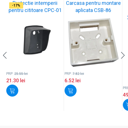
Protectie intemperii
Carcasa pentru montare
-17%
-17%
-17%
-17%
-17%
-17%
-17%
-17%
-17%
-17%
pentru cititoare CPC-01
aplicata CSB-86
PRP:
25.55
lei
PRP:
7.82
lei
21.30
lei
6.52
lei
PR
4