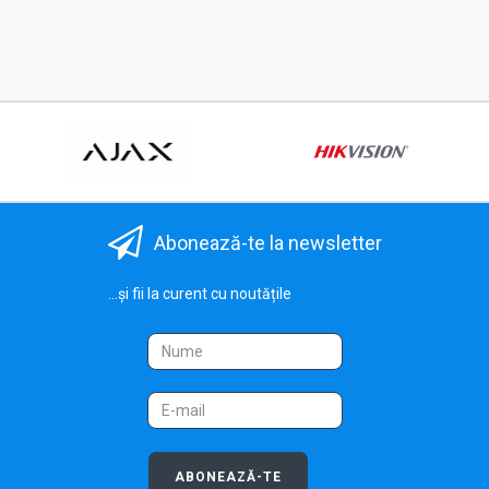
Abonează-te la newsletter
...și fii la curent cu noutățile
ABONEAZĂ-TE