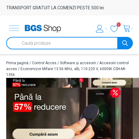
TRANSPORT GRATUIT LA COMENZI PESTE 500 lei
0
Products
search
Prima pagină
/
Control Acces
/
Software și accesorii
/
Accesorii control
acces
/ Economizor Mifare 13.56 MHz, alb, 110-220 V, 6000W CSH-MI-
1356