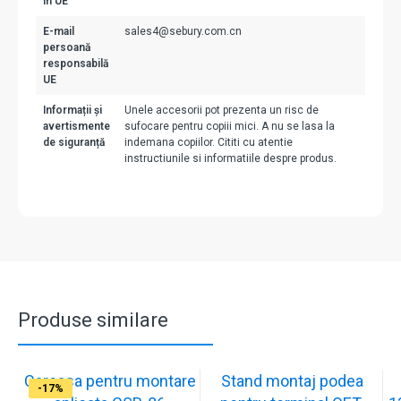
în UE
E-mail
sales4@sebury.com.cn
persoană
responsabilă
UE
Informații și
Unele accesorii pot prezenta un risc de
avertismente
sufocare pentru copiii mici. A nu se lasa la
de siguranță
indemana copiilor. Cititi cu atentie
instructiunile si informatiile despre produs.
Produse similare
Carcasa pentru montare
Stand montaj podea
-17%
-17%
-17%
-17%
-17%
-17%
-17%
-17%
-17%
-17%