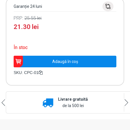
Garanție 24 luni
PRP:
25.55
lei
21.30
lei
În stoc
Cantitate
Adaugă în coș
Protectie
intemperii
SKU:
CPC-01
pentru
cititoare
CPC-
01
Livrare gratuită
de la 500 lei