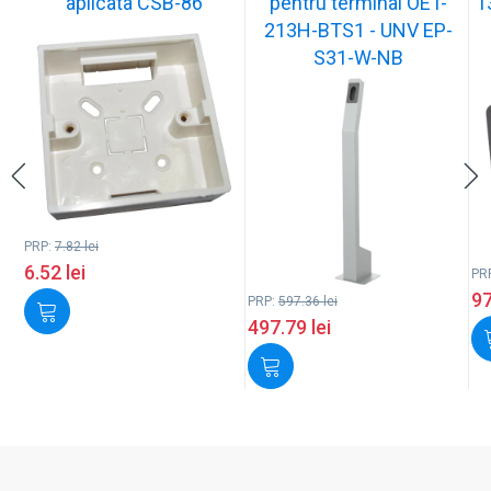
aplicata CSB-86
pentru terminal OET-
1
213H-BTS1 - UNV EP-
S31-W-NB
PRP:
7.82
lei
6.52
lei
PR
9
PRP:
597.36
lei
497.79
lei