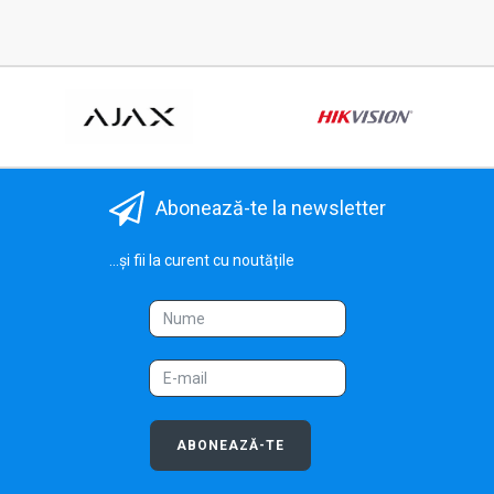
Abonează-te la newsletter
...și fii la curent cu noutățile
ABONEAZĂ-TE