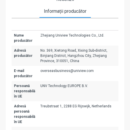
Informații producător
Nume
Zhejiang Uniview Technologies Co., Ltd.
producător
Adresă
No. 369, Xietong Road, Xixing Sub-district,
producător
Binjiang District, Hangzhou City, Zhejiang
Province, 310051, China
E-mail
overseasbusiness@uniview.com
producător
Persoană
UNV Technology EUROPE B.V.
responsabilă
în UE
Adresă
Treubstraat 1, 2288 EG Rijswijk, Netherlands
persoană
responsabilă
în UE