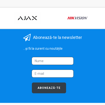
Abonează-te la newsletter
...și fii la curent cu noutățile
ABONEAZĂ-TE