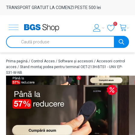
TRANSPORT GRATUIT LA COMENZI PESTE 500 lei
0
Products
search
Prima pagină
/
Control Acces
/
Software și accesorii
/
Accesorii control
acces
/ Stand montaj podea pentru terminal OET-213H-BTS1 - UNV EP-
S31-W-NB