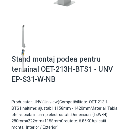
Stand montaj podea pentru
terminal OET-213H-BTS1 - UNV
EP-S31-W-NB
Producator: UNV (Uniview)Compatibilitate: OET-213H-
BTS1Inaltime: ajustabil 1158mm - 1420mmMaterial: Tabla
otel vopsita in camp electrostaticDimensiuni (L×W×H):
280mm×222mm×1158mmGreutate: 6.85KGAplicatii
montaj: Interior / Exterior"