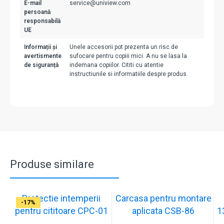
E-mail
service@uniview.com
persoană
responsabilă
UE
Informații și
Unele accesorii pot prezenta un risc de
avertismente
sufocare pentru copiii mici. A nu se lasa la
de siguranță
indemana copiilor. Cititi cu atentie
instructiunile si informatiile despre produs.
Produse similare
Protectie intemperii
Carcasa pentru montare
-17%
-17%
-17%
-17%
-17%
-17%
-17%
-17%
-17%
-17%
pentru cititoare CPC-01
aplicata CSB-86
1