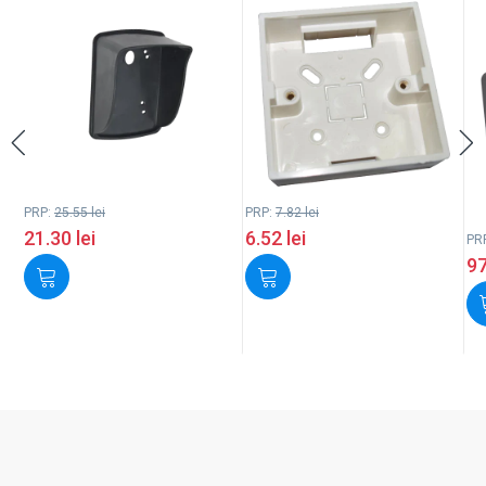
PRP:
25.55
lei
PRP:
7.82
lei
21.30
lei
6.52
lei
PR
9