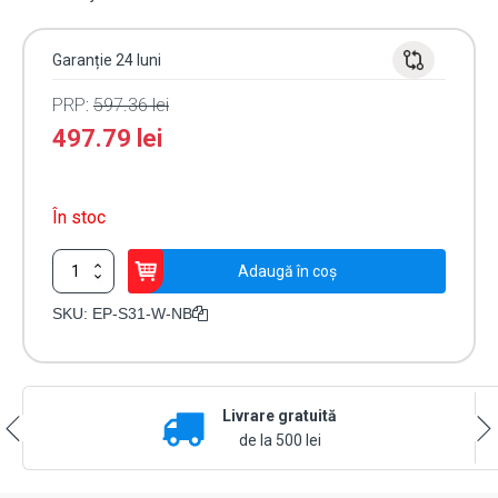
Garanție 24 luni
PRP:
597.36
lei
497.79
lei
În stoc
Cantitate
Adaugă în coș
Stand
montaj
SKU:
EP-S31-W-NB
podea
pentru
terminal
OET-
Livrare gratuită
213H-
BTS1
de la 500 lei
-
UNV