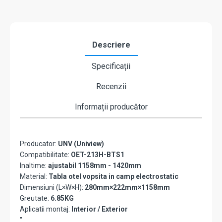
EP-
S31-
W-
NB
Descriere
Specificații
Recenzii
Informații producător
Producator:
UNV (Uniview)
Compatibilitate:
OET-213H-BTS1
Inaltime:
ajustabil 1158mm - 1420mm
Material:
Tabla otel vopsita in camp electrostatic
Dimensiuni (L×W×H):
280mm×222mm×1158mm
Greutate:
6.85KG
Aplicatii montaj:
Interior / Exterior
"