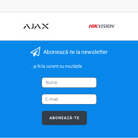
Abonează-te la newsletter
...și fii la curent cu noutățile
ABONEAZĂ-TE