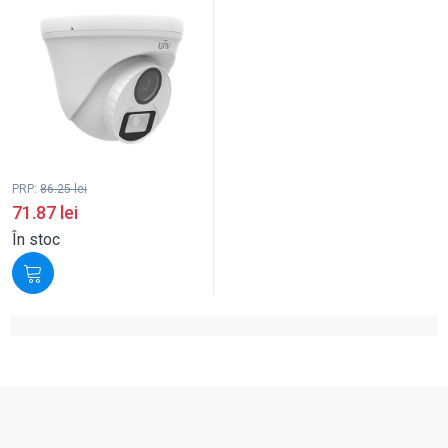
PRP:
86.25
lei
71.87
lei
În stoc