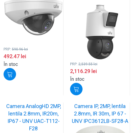
PRP:
590.96
lei
492.47
lei
În stoc
PRP:
2,539.55
lei
2,116.29
lei
În stoc
Camera AnalogHD 2MP,
Camera IP, 2MP, lentila
lentila 2.8mm, IR20m,
2.8mm, IR 30m, IP 67 -
IP67 - UNV UAC-T112-
UNV IPC3612LB-SF28-A
F28