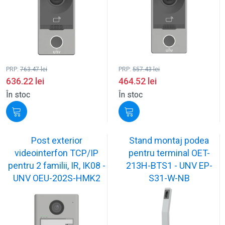
PRP:
763.47
lei
PRP:
557.43
lei
636.22
lei
464.52
lei
În stoc
În stoc
Post exterior
Stand montaj podea
videointerfon TCP/IP
pentru terminal OET-
pentru 2 familii, IR, IK08 -
213H-BTS1 - UNV EP-
UNV OEU-202S-HMK2
S31-W-NB