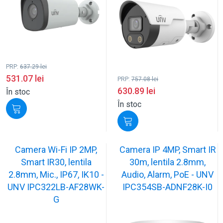
PRP:
637.29
lei
531.07
lei
PRP:
757.08
lei
630.89
lei
În stoc
În stoc
Camera Wi-Fi IP 2MP,
Camera IP 4MP, Smart IR
Smart IR30, lentila
30m, lentila 2.8mm,
2.8mm, Mic., IP67, IK10 -
Audio, Alarm, PoE - UNV
UNV IPC322LB-AF28WK-
IPC354SB-ADNF28K-I0
G