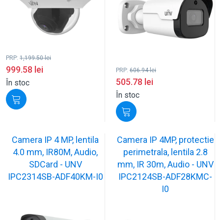
PRP:
1,199.50
lei
999.58
lei
PRP:
606.94
lei
505.78
lei
În stoc
În stoc
Camera IP 4 MP, lentila
Camera IP 4MP, protectie
4.0 mm, IR80M, Audio,
perimetrala, lentila 2.8
SDCard - UNV
mm, IR 30m, Audio - UNV
IPC2314SB-ADF40KM-I0
IPC2124SB-ADF28KMC-
I0