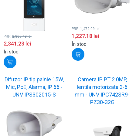
PRP:
1,472.09
lei
1,227.18
lei
PRP:
2,809.48
lei
2,341.23
lei
În stoc
În stoc
Difuzor IP tip palnie 15W,
Camera IP PT 2.0MP,
Mic, PoE, Alarma, IP 66 -
lentila motorizata 3-6
UNV IPS302015-S
mm - UNV IPC742SR9-
PZ30-32G