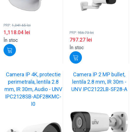
PRP:
1,341.65
lei
1,118.04
lei
PRP:
956.73
lei
797.27
lei
În stoc
În stoc
Camera IP 4K, protectie
Camera IP 2 MP bullet,
perimetrala, lentila 2.8
lentila 2.8 mm, IR 30m -
mm, IR 30m, Audio - UNV
UNV IPC2122LB-SF28-A
IPC2128SB-ADF28KMC-
I0