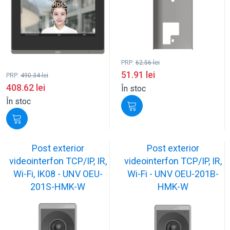
PRP:
62.56
lei
51.91
lei
PRP:
490.34
lei
408.62
lei
În stoc
În stoc
Post exterior
Post exterior
videointerfon TCP/IP, IR,
videointerfon TCP/IP, IR,
Wi-Fi, IK08 - UNV OEU-
Wi-Fi - UNV OEU-201B-
201S-HMK-W
HMK-W