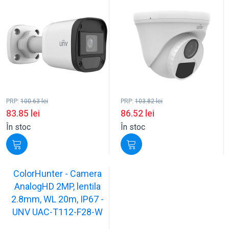
PRP:
100.63
lei
PRP:
103.82
lei
83.85
lei
86.52
lei
În stoc
În stoc
ColorHunter - Camera
AnalogHD 2MP, lentila
2.8mm, WL 20m, IP67 -
UNV UAC-T112-F28-W