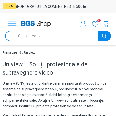
-17%
-17%
-17%
-17%
-17%
-17%
-17%
-17%
-17%
-17%
-17%
-17%
-17%
-17%
-17%
-17%
-17%
-17%
-17%
-17%
-17%
-17%
-17%
-17%
-17%
TRANSPORT GRATUIT LA COMENZI PESTE 500 lei
0
Products
search
Prima pagină
/ Uniview
Uniview – Soluții profesionale de
supraveghere video
Uniview (UNV) este unul dintre cei mai importanți producători de
sisteme de supraveghere video IP, recunoscut la nivel mondial
pentru tehnologia avansată, fiabilitatea și performanța
echipamentelor sale. Soluțiile Uniview sunt utilizate în locuințe,
companii, instituții și proiecte profesionale de securitate.
Portofoliul Uniview include camere de supraveghere IP, camere