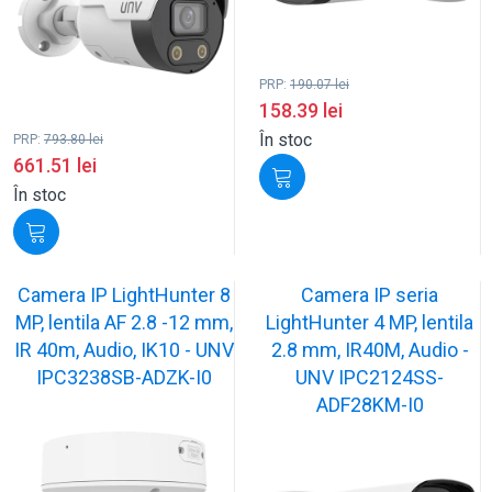
PRP:
190.07
lei
158.39
lei
În stoc
PRP:
793.80
lei
661.51
lei
În stoc
Camera IP LightHunter 8
Camera IP seria
MP, lentila AF 2.8 -12 mm,
LightHunter 4 MP, lentila
IR 40m, Audio, IK10 - UNV
2.8 mm, IR40M, Audio -
IPC3238SB-ADZK-I0
UNV IPC2124SS-
ADF28KM-I0