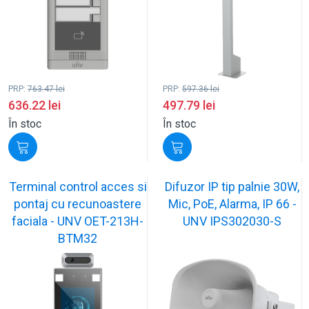
PRP:
763.47
lei
PRP:
597.36
lei
636.22
lei
497.79
lei
În stoc
În stoc
Terminal control acces si
Difuzor IP tip palnie 30W,
pontaj cu recunoastere
Mic, PoE, Alarma, IP 66 -
faciala - UNV OET-213H-
UNV IPS302030-S
BTM32