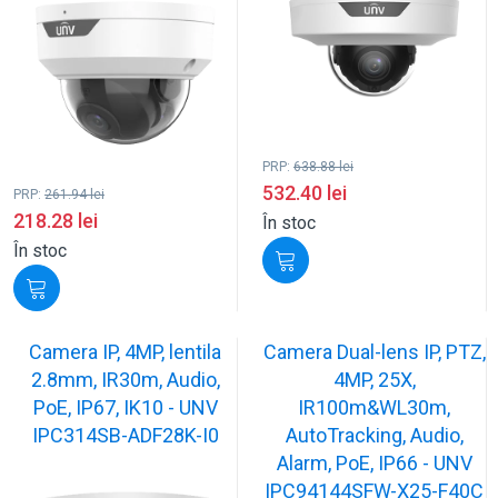
PRP:
638.88
lei
532.40
lei
PRP:
261.94
lei
218.28
lei
În stoc
În stoc
Camera IP, 4MP, lentila
Camera Dual-lens IP, PTZ,
2.8mm, IR30m, Audio,
4MP, 25X,
PoE, IP67, IK10 - UNV
IR100m&WL30m,
IPC314SB-ADF28K-I0
AutoTracking, Audio,
Alarm, PoE, IP66 - UNV
IPC94144SFW-X25-F40C