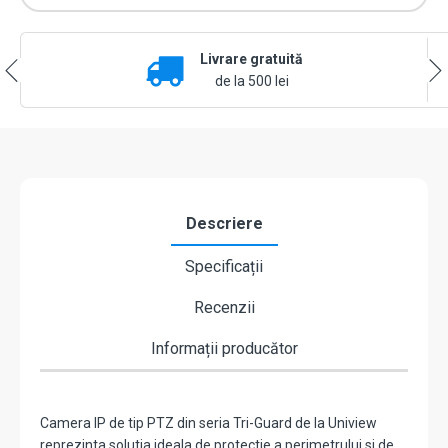
Guard,
Wise-
ISP,
Livrare gratuită
ColorHunter,
4MP,
de la 500 lei
zoom
5X,
lentila
2.7-
13.5
mm,
WL
Descriere
40m,
Audio
Specificații
-
UNV
Recenzii
IPC6314LWH-
AX5C-
VG2
Informații producător
Camera IP de tip PTZ din seria Tri-Guard de la Uniview
reprezinta solutia ideala de protectie a perimetrului si de