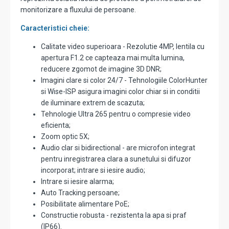
monitorizare a fluxului de persoane.
Caracteristici cheie:
Calitate video superioara - Rezolutie 4MP, lentila cu
apertura F1.2 ce capteaza mai multa lumina,
reducere zgomot de imagine 3D DNR;
Imagini clare si color 24/7 - Tehnologiile ColorHunter
si Wise-ISP asigura imagini color chiar si in conditii
de iluminare extrem de scazuta;
Tehnologie Ultra 265 pentru o compresie video
eficienta;
Zoom optic 5X;
Audio clar si bidirectional - are microfon integrat
pentru inregistrarea clara a sunetului si difuzor
incorporat; intrare si iesire audio;
Intrare si iesire alarma;
Auto Tracking persoane;
Posibilitate alimentare PoE;
Constructie robusta - rezistenta la apa si praf
(IP66).