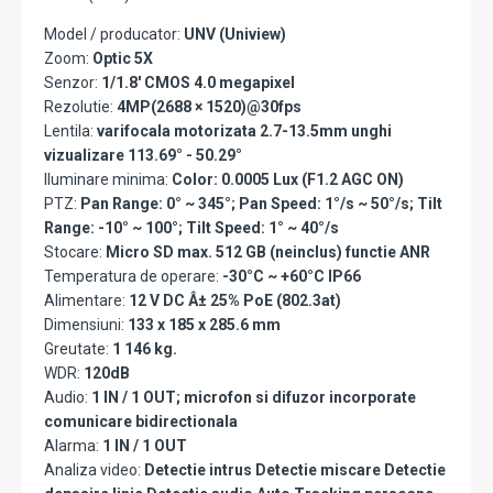
Model / producator:
UNV (Uniview)
Zoom:
Optic 5X
Senzor:
1/1.8' CMOS 4.0 megapixel
Rezolutie:
4MP(2688 × 1520)@30fps
Lentila:
varifocala motorizata 2.7-13.5mm unghi
vizualizare 113.69° - 50.29°
Iluminare minima:
Color: 0.0005 Lux (F1.2 AGC ON)
PTZ:
Pan Range: 0° ~ 345°; Pan Speed: 1°/s ~ 50°/s; Tilt
Range: -10° ~ 100°; Tilt Speed: 1° ~ 40°/s
Stocare:
Micro SD max. 512 GB (neinclus) functie ANR
Temperatura de operare:
-30°C ~ +60°C IP66
Alimentare:
12 V DC Â± 25% PoE (802.3at)
Dimensiuni:
133 x 185 x 285.6 mm
Greutate:
1 146 kg.
WDR:
120dB
Audio:
1 IN / 1 OUT; microfon si difuzor incorporate
comunicare bidirectionala
Alarma:
1 IN / 1 OUT
Analiza video:
Detectie intrus Detectie miscare Detectie