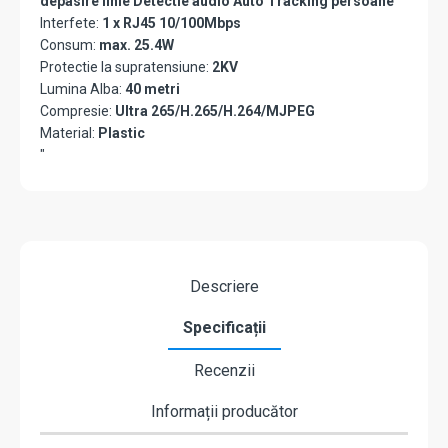
depasire linie Detectie audio Auto Tracking persoane
Interfete:
1 x RJ45 10/100Mbps
Consum:
max. 25.4W
Protectie la supratensiune:
2KV
Lumina Alba:
40 metri
Compresie:
Ultra 265/H.265/H.264/MJPEG
Material:
Plastic
"
Descriere
Specificații
Recenzii
Informații producător