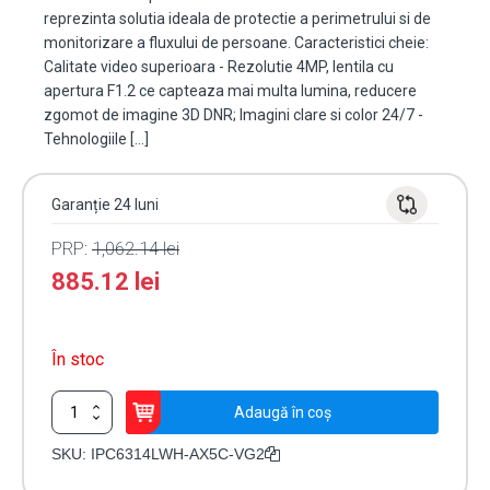
reprezinta solutia ideala de protectie a perimetrului si de
monitorizare a fluxului de persoane. Caracteristici cheie:
Calitate video superioara - Rezolutie 4MP, lentila cu
apertura F1.2 ce capteaza mai multa lumina, reducere
zgomot de imagine 3D DNR; Imagini clare si color 24/7 -
Tehnologiile […]
Garanție 24 luni
PRP:
1,062.14
lei
885.12
lei
În stoc
Cantitate
Adaugă în coș
Camera
IP
SKU:
IPC6314LWH-AX5C-VG2
Tri-