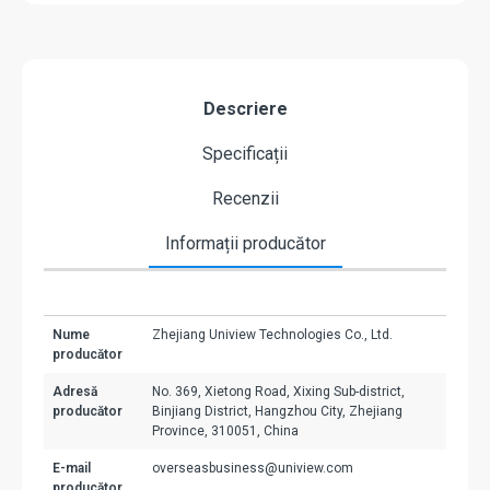
Descriere
Specificații
Recenzii
Informații producător
Nume
Zhejiang Uniview Technologies Co., Ltd.
producător
Adresă
No. 369, Xietong Road, Xixing Sub-district,
producător
Binjiang District, Hangzhou City, Zhejiang
Province, 310051, China
E-mail
overseasbusiness@uniview.com
producător