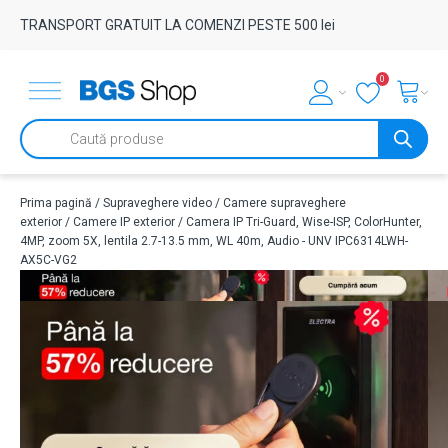
TRANSPORT GRATUIT LA COMENZI PESTE 500 lei
0
Products
search
Prima pagină
/
Supraveghere video
/
Camere supraveghere
exterior
/
Camere IP exterior
/ Camera IP Tri-Guard, Wise-ISP, ColorHunter,
4MP, zoom 5X, lentila 2.7-13.5 mm, WL 40m, Audio - UNV IPC6314LWH-
AX5C-VG2