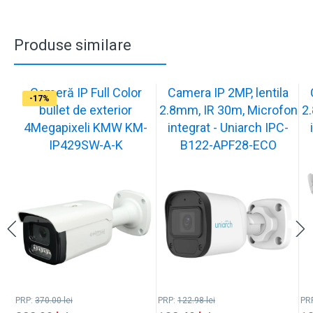
Produse similare
Cameră IP Full Color
Camera IP 2MP, lentila
-13%
-17%
-17%
-17%
-17%
-17%
-17%
-17%
-17%
-17%
bullet de exterior
2.8mm, IR 30m, Microfon
2
4Megapixeli KMW KM-
integrat - Uniarch IPC-
IP429SW-A-K
B122-APF28-ECO
PRP:
370.00
lei
PRP:
122.98
lei
PR