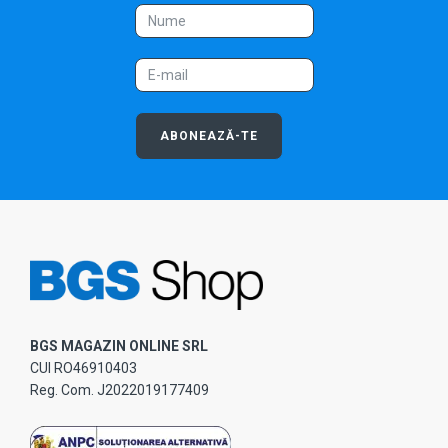
ABONEAZĂ-TE
BGS MAGAZIN ONLINE SRL
CUI RO46910403
Reg. Com. J2022019177409