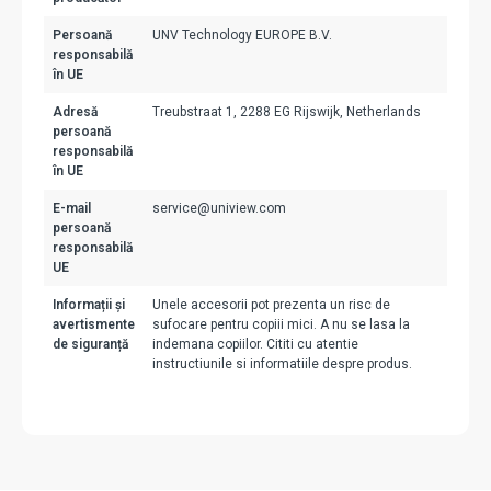
Persoană
UNV Technology EUROPE B.V.
responsabilă
în UE
Adresă
Treubstraat 1, 2288 EG Rijswijk, Netherlands
persoană
responsabilă
în UE
E-mail
service@uniview.com
persoană
responsabilă
UE
Informații și
Unele accesorii pot prezenta un risc de
avertismente
sufocare pentru copiii mici. A nu se lasa la
de siguranță
indemana copiilor. Cititi cu atentie
instructiunile si informatiile despre produs.