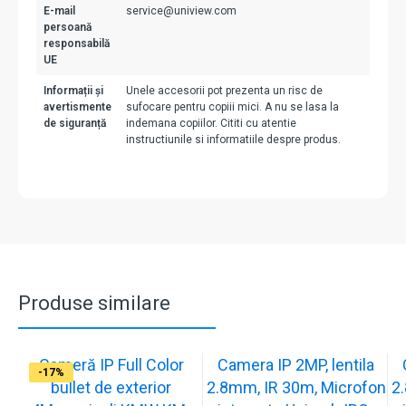
E-mail
service@uniview.com
persoană
responsabilă
UE
Informații și
Unele accesorii pot prezenta un risc de
avertismente
sufocare pentru copiii mici. A nu se lasa la
de siguranță
indemana copiilor. Cititi cu atentie
instructiunile si informatiile despre produs.
Produse similare
Cameră IP Full Color
Camera IP 2MP, lentila
-13%
-17%
-17%
-17%
-17%
-17%
-17%
-17%
-17%
-17%
bullet de exterior
2.8mm, IR 30m, Microfon
2