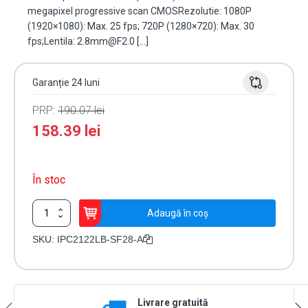
megapixel progressive scan CMOSRezolutie: 1080P
(1920×1080): Max. 25 fps; 720P (1280×720): Max. 30
fps;Lentila: 2.8mm@F2.0 […]
Garanție 24 luni
PRP:
190.07
lei
158.39
lei
În stoc
Cantitate
Adaugă în coș
Camera
IP
SKU:
IPC2122LB-SF28-A
2
MP
bullet,
lentila
Livrare gratuită
2.8