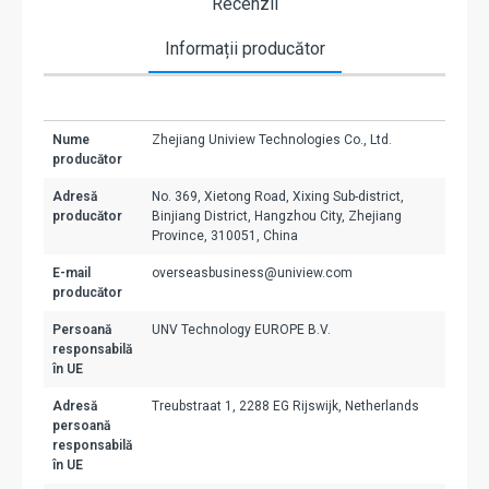
Recenzii
Informații producător
Nume
Zhejiang Uniview Technologies Co., Ltd.
producător
Adresă
No. 369, Xietong Road, Xixing Sub-district,
producător
Binjiang District, Hangzhou City, Zhejiang
Province, 310051, China
E-mail
overseasbusiness@uniview.com
producător
Persoană
UNV Technology EUROPE B.V.
responsabilă
în UE
Adresă
Treubstraat 1, 2288 EG Rijswijk, Netherlands
persoană
responsabilă
în UE