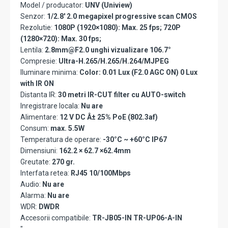
Model / producator:
UNV (Uniview)
Senzor:
1/2.8' 2.0 megapixel progressive scan CMOS
Rezolutie:
1080P (1920×1080): Max. 25 fps; 720P
(1280×720): Max. 30 fps;
Lentila:
2.8mm@F2.0 unghi vizualizare 106.7°
Compresie:
Ultra-H.265/H.265/H.264/MJPEG
Iluminare minima:
Color: 0.01 Lux (F2.0 AGC ON) 0 Lux
with IR ON
Distanta IR:
30 metri IR-CUT filter cu AUTO-switch
Inregistrare locala:
Nu are
Alimentare:
12 V DC Â± 25% PoE (802.3af)
Consum:
max. 5.5W
Temperatura de operare:
-30°C ~ +60°C IP67
Dimensiuni:
162.2 × 62.7 ×62.4mm
Greutate:
270 gr.
Interfata retea:
RJ45 10/100Mbps
Audio:
Nu are
Alarma:
Nu are
WDR:
DWDR
Accesorii compatibile:
TR-JB05-IN TR-UP06-A-IN