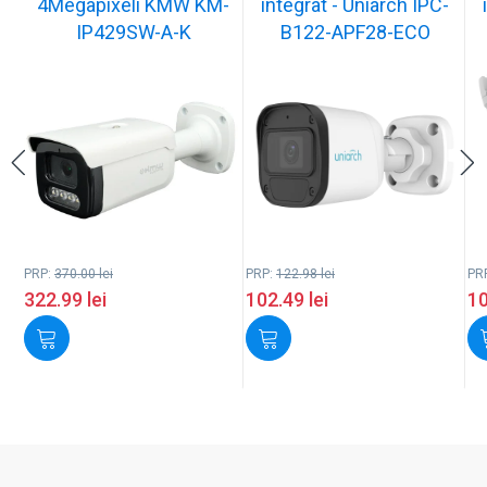
4Megapixeli KMW KM-
integrat - Uniarch IPC-
IP429SW-A-K
B122-APF28-ECO
PRP:
370.00
lei
PRP:
122.98
lei
PR
322.99
lei
102.49
lei
1