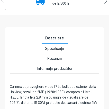
mm,
de la 500 lei
IR
30m
-
UNV
IPC2122LB-
SF28-
A
Descriere
Specificații
Recenzii
Informații producător
Camera supraveghere video IP tip bullet de exterior de la
Uniview, rezolutie 2MP (1920x1080), compresie Ultra-
H.265, lentila fixa 2.8 mm cu unghi de vizualizare de
106.7°, distanta IR 30M, protectie descarcari electrice 4kV.