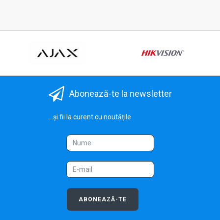
Abonează-te la newsletter
...și fii la curent cu noutățile
ABONEAZĂ-TE