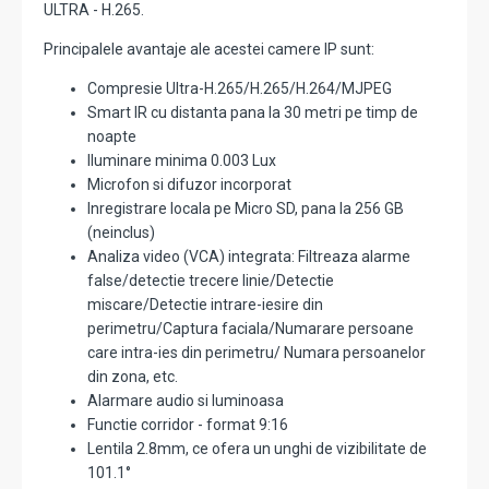
ULTRA - H.265.
Principalele avantaje ale acestei camere IP sunt:
Compresie Ultra-H.265/H.265/H.264/MJPEG
Smart IR cu distanta pana la 30 metri pe timp de
noapte
Iluminare minima 0.003 Lux
Microfon si difuzor incorporat
Inregistrare locala pe Micro SD, pana la 256 GB
(neinclus)
Analiza video (VCA) integrata: Filtreaza alarme
false/detectie trecere linie/Detectie
miscare/Detectie intrare-iesire din
perimetru/Captura faciala/Numarare persoane
care intra-ies din perimetru/ Numara persoanelor
din zona, etc.
Alarmare audio si luminoasa
Functie corridor - format 9:16
Lentila 2.8mm, ce ofera un unghi de vizibilitate de
101.1°