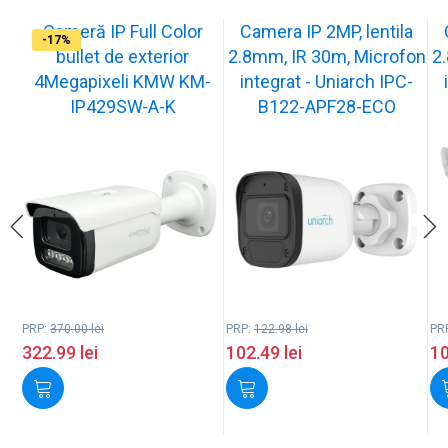
Cameră IP Full Color
Camera IP 2MP, lentila
-13%
-17%
-17%
-17%
-17%
-17%
-17%
-17%
-17%
-17%
bullet de exterior
2.8mm, IR 30m, Microfon
2
4Megapixeli KMW KM-
integrat - Uniarch IPC-
IP429SW-A-K
B122-APF28-ECO
PRP:
370.00
lei
PRP:
122.98
lei
PR
322.99
lei
102.49
lei
1