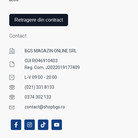
Retragere din contract
Contact
BGS MAGAZIN ONLINE SRL
CUI RO46910403
Reg. Com. J2022019177409
L-V 09:00 - 20:00
(021) 331 8133
0374 302 133
contact@shopbgs.ro