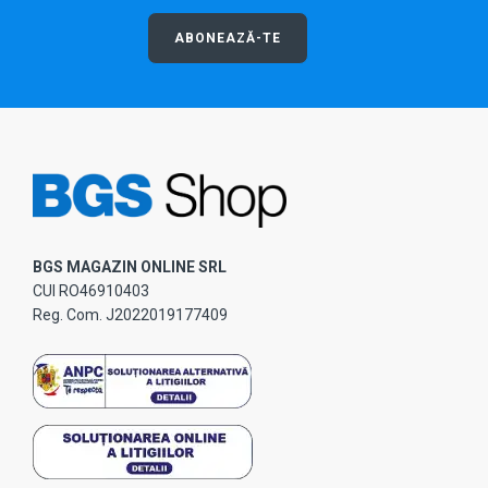
ABONEAZĂ-TE
BGS MAGAZIN ONLINE SRL
CUI RO46910403
Reg. Com. J2022019177409