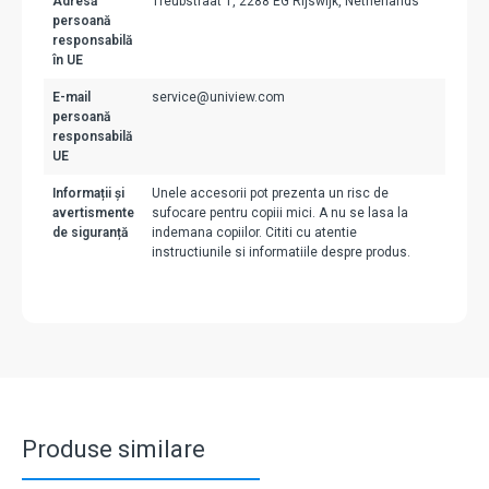
Adresă
Treubstraat 1, 2288 EG Rijswijk, Netherlands
persoană
responsabilă
în UE
E-mail
service@uniview.com
persoană
responsabilă
UE
Informații și
Unele accesorii pot prezenta un risc de
avertismente
sufocare pentru copiii mici. A nu se lasa la
de siguranță
indemana copiilor. Cititi cu atentie
instructiunile si informatiile despre produs.
Produse similare