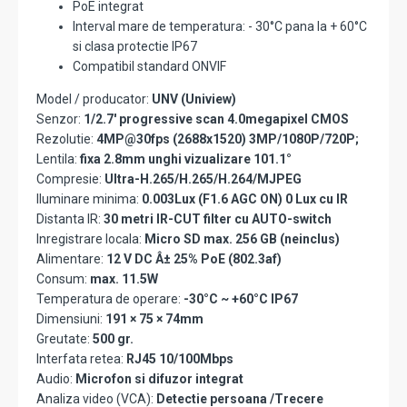
PoE integrat
Interval mare de temperatura: - 30°C pana la + 60°C
si clasa protectie IP67
Compatibil standard ONVIF
Model / producator:
UNV (Uniview)
Senzor:
1/2.7' progressive scan 4.0megapixel CMOS
Rezolutie:
4MP@30fps (2688x1520) 3MP/1080P/720P;
Lentila:
fixa 2.8mm unghi vizualizare 101.1°
Compresie:
Ultra-H.265/H.265/H.264/MJPEG
Iluminare minima:
0.003Lux (F1.6 AGC ON) 0 Lux cu IR
Distanta IR:
30 metri IR-CUT filter cu AUTO-switch
Inregistrare locala:
Micro SD max. 256 GB (neinclus)
Alimentare:
12 V DC Â± 25% PoE (802.3af)
Consum:
max. 11.5W
Temperatura de operare:
-30°C ~ +60°C IP67
Dimensiuni:
191 × 75 × 74mm
Greutate:
500 gr.
Interfata retea:
RJ45 10/100Mbps
Audio:
Microfon si difuzor integrat
Analiza video (VCA):
Detectie persoana /Trecere