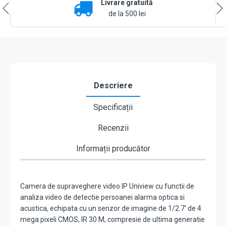
Livrare gratuită
2.8
mm,
de la 500 lei
IR
30m,
Audio
-
UNV
IPC2124SB-
ADF28KMC-
Descriere
I0
Specificații
Recenzii
Informații producător
Camera de supraveghere video IP Uniview cu functii de
analiza video de detectie persoanei alarma optica si
acustica, echipata cu un senzor de imagine de 1/2.7' de 4
mega pixeli CMOS, IR 30 M, compresie de ultima generatie