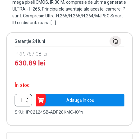
mega pixeli CMOS, IR 30 M, compresie de ultima generatie
ULTRA - H.265. Principalele avantaje ale acestei camere IP
sunt: Compresie Ultra-H.265/H.265/H.264/MJPEG Smart
IR cu distanta pana […]
Garanție 24 luni
PRP:
757.08
lei
630.89
lei
În stoc
Cantitate
Adaugă în coș
Camera
IP
SKU:
IPC2124SB-ADF28KMC-I0
4MP,
protectie
perimetrala,
lentila