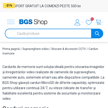
-6%
-21%
-21%
TRANSPORT GRATUIT LA COMENZI PESTE 500 lei
0
Products
search
Prima pagină
/
Supraveghere video
/
Stocare & Accesorii CCTV
/ Carduri
memorie
Cardurile de memorie sunt soluția ideală pentru stocarea imaginilor
și înregistrărilor video realizate de camerele de supraveghere,
camerele auto, sistemele smart sau alte dispozitive compatibile. La
BGS Shop găsești carduri MicroSD de diferite capacități, optimizate
pentru utilizare continuă 24/7, cu viteze ridicate de transfer și
fiabilitate excelentă pentru sisteme de securitate și monitorizare
video.