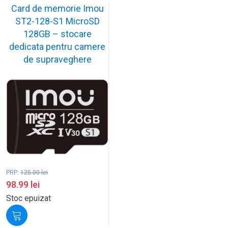
Card de memorie Imou
ST2-128-S1 MicroSD
128GB – stocare
dedicata pentru camere
de supraveghere
PRP:
125.00
lei
98.99
lei
Stoc epuizat