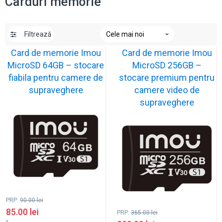
Carduri memorie
Filtrează
Card de memorie Imou
Card de memorie Imou
MicroSD 64GB – stocare
MicroSD 256GB –
fiabila pentru camere de
stocare premium pentru
supraveghere
camere video de
supraveghere
PRP:
90.00
lei
85.00
lei
PRP:
365.00
lei