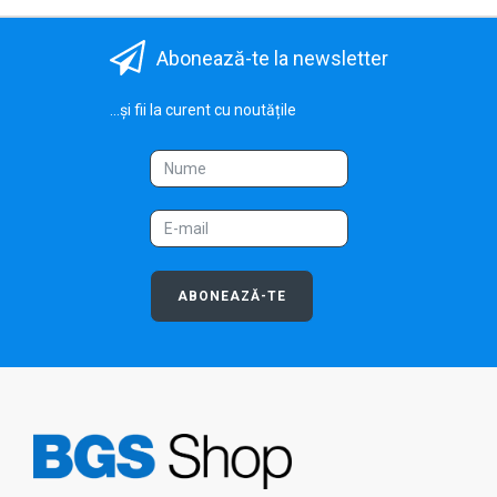
Abonează-te la newsletter
...și fii la curent cu noutățile
ABONEAZĂ-TE